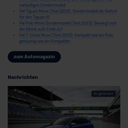
außerhalb der EU zu übermitteln oder dort verarbeiten zu
vielseitiges Sondermodell
VW Tiguan Move (Test 2023): Sondermodell als Vorhut
lassen. Soweit eine Übermittlung in ein Land außerhalb
für den Tiguan III
der EU erfolgt, erfolgt dies ausschließlich auf der
VW Polo Move Sondermodell (Test 2023): Bewegt sich
Grundlage eines Angemessenheitsbeschlusses der EU-
der Kleine aufs Ende zu?
Kommission (Art. 45 Abs. 1 DSGVO), von
VW T-Cross Move (Test 2023): Kompakt wie ein Polo,
Standarddatenschutzklauseln (Art. 46 Abs. 2 lit. c
geräumig wie ein Kompakter
DSGVO) oder wenn Sie hierzu Ihre Einwilligung freiwillig
erteilen. Nähere Informationen zu den bestehenden
zum Automagazin
Datenschutzklauseln können Sie über den Kontakt zu
unserem Datenschutzbeauftragten unter
datenschutz@meinauto.de anfordern.
Nachrichten
Datenschutzerklärung
|
Impressum
KI-generiert