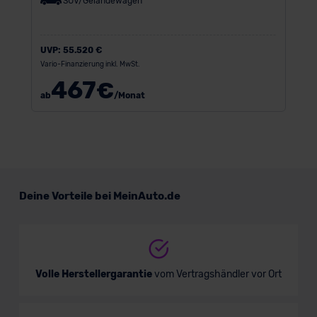
SUV/Geländewagen
UVP:
55.520 €
Vario-Finanzierung inkl. MwSt.
467
€
ab
/Monat
Deine Vorteile bei MeinAuto.de
Volle Herstellergarantie
vom Vertragshändler vor Ort