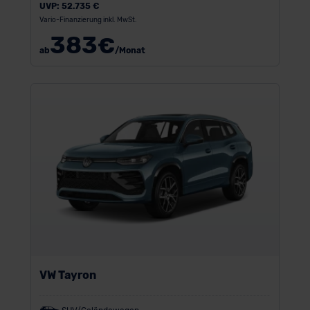
UVP:
52.735 €
Vario-Finanzierung inkl. MwSt.
383
€
ab
/Monat
VW Tayron