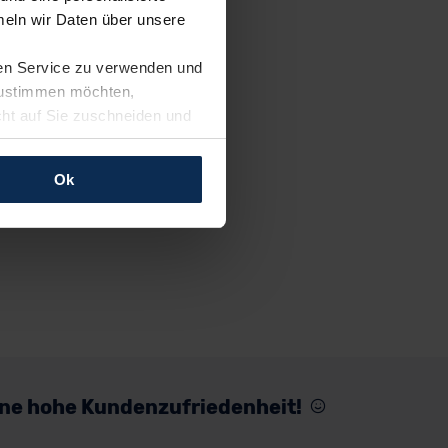
eln wir Daten über unsere
ren Service zu verwenden und
 zustimmen möchten,
cht auf Sie zuschneiden und
llungen jederzeit anpassen
Ok
rfolgen: Wir beabsichtigen
ssen. Soweit eine
age eines
nschutzklauseln (Art. 46
mationen zu den bestehenden
ter datenschutz@meinauto.de
eine hohe Kundenzufriedenheit!