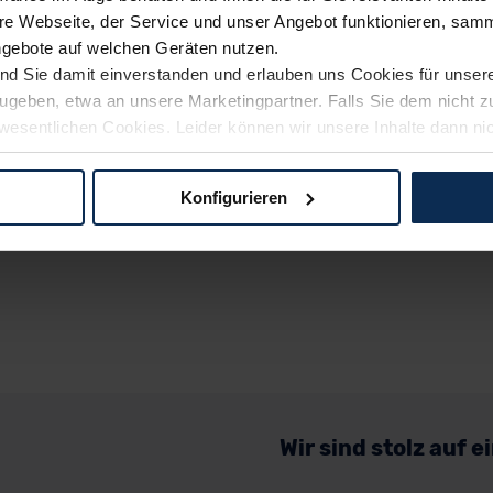
e Webseite, der Service und unser Angebot funktionieren, samm
ngebote auf welchen Geräten nutzen.
ind Sie damit einverstanden und erlauben uns Cookies für unse
rzugeben, etwa an unsere Marketingpartner. Falls Sie dem nicht
wesentlichen Cookies. Leider können wir unsere Inhalte dann ni
 dem Weg zu Ihrem Neuwagen unterstützen. Sie können die Einste
Konfigurieren
logien und Cookies gilt – soweit keine detaillierteren Angaben e
ger außerhalb der EU zu übermitteln oder dort verarbeiten zu la
rhalb der EU erfolgt, erfolgt dies ausschließlich auf der Grundl
 der EU-Kommission (Art. 45 Abs. 1 DSGVO), von Standarddate
n Sie hierzu Ihre Einwilligung freiwillig erteilen. Nähere Infor
 Sie über den Kontakt zu unserem Datenschutzbeauftragten un
Wir sind stolz auf 
pressum