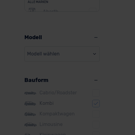
ALLE MARKEN
Abarth
Alfa Romeo
Alpine
Modell
Audi
Modell wählen
BMW
BYD
Bauform
Citroen
Cupra
Cabrio/Roadster
DS
Kombi
Kompaktwagen
Dacia
Limousine
Fiat
Kleinwagen