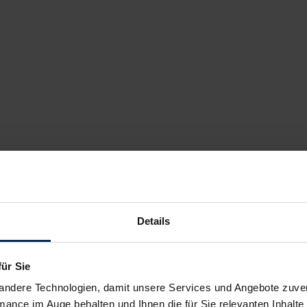
Details
für Sie
andere Technologien, damit unsere Services und Angebote zuverl
mance im Auge behalten und Ihnen die für Sie relevanten Inhalte 