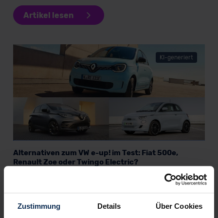
Artikel lesen
KI-generiert
Alternativen zum VW e-up! im Test: Fiat 500e,
Renault Zoe oder Twingo Electric?
KI-generiert
Zustimmung
Details
Über Cookies