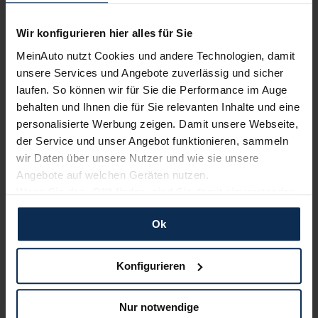
Wir konfigurieren hier alles für Sie
MeinAuto nutzt Cookies und andere Technologien, damit
unsere Services und Angebote zuverlässig und sicher
laufen. So können wir für Sie die Performance im Auge
Fiat 500e vs. Smart EQ fortwo: Zwei aufgeweckte
behalten und Ihnen die für Sie relevanten Inhalte und eine
Stromer im Mini-Format
personalisierte Werbung zeigen. Damit unsere Webseite,
der Service und unser Angebot funktionieren, sammeln
wir Daten über unsere Nutzer und wie sie unsere
Weitere Artikel im Automagazin
Angebote auf welchen Geräten nutzen.
Wenn Sie das „OK“ finden, sind Sie damit einverstanden
zum Automagazin
und erlauben uns Cookies für unseren Service zu
Ok
verwenden und diese Daten an Dritte weiterzugeben,
etwa an unsere Marketingpartner. Falls Sie dem nicht
Nachrichten
zustimmen möchten, beschränken wir uns auf die
Konfigurieren
wesentlichen Cookies. Leider können wir unsere Inhalte
dann nicht auf Sie zuschneiden und Sie somit nicht
KI-generiert
Nur notwendige
perfekt auf dem Weg zu Ihrem Neuwagen unterstützen.