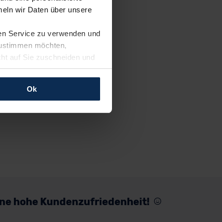
eln wir Daten über unsere
ren Service zu verwenden und
 zustimmen möchten,
cht auf Sie zuschneiden und
llungen jederzeit anpassen
Ok
rfolgen: Wir beabsichtigen
ssen. Soweit eine
age eines
nschutzklauseln (Art. 46
mationen zu den bestehenden
ter datenschutz@meinauto.de
eine hohe Kundenzufriedenheit!