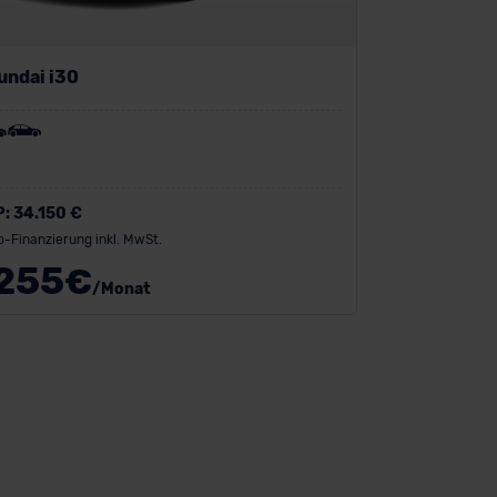
undai i30
P:
34.150 €
o-Finanzierung inkl. MwSt.
255
€
/Monat