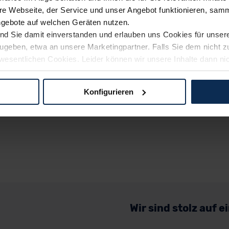
e Webseite, der Service und unser Angebot funktionieren, samm
ngebote auf welchen Geräten nutzen.
ind Sie damit einverstanden und erlauben uns Cookies für unse
rzugeben, etwa an unsere Marketingpartner. Falls Sie dem nicht
wesentlichen Cookies. Leider können wir unsere Inhalte dann ni
 dem Weg zu Ihrem Neuwagen unterstützen. Sie können die Einste
Konfigurieren
logien und Cookies gilt – soweit keine detaillierteren Angaben e
ger außerhalb der EU zu übermitteln oder dort verarbeiten zu la
rhalb der EU erfolgt, erfolgt dies ausschließlich auf der Grundl
 der EU-Kommission (Art. 45 Abs. 1 DSGVO), von Standarddate
n Sie hierzu Ihre Einwilligung freiwillig erteilen. Nähere Infor
 Sie über den Kontakt zu unserem Datenschutzbeauftragten un
Wir sind stolz auf 
pressum