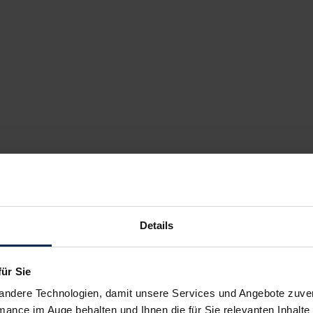
Details
für Sie
andere Technologien, damit unsere Services und Angebote zuverl
mance im Auge behalten und Ihnen die für Sie relevanten Inhalte 