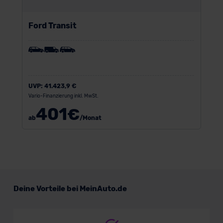
Ford Transit
UVP:
41.423,9 €
Vario-Finanzierung inkl. MwSt.
401
€
ab
/Monat
Deine Vorteile bei MeinAuto.de