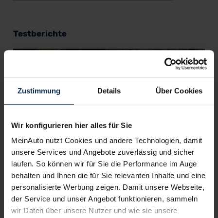
Testberichte
KI-generiert
Zustimmung
Details
Über Cookies
Wir konfigurieren hier alles für Sie
MeinAuto nutzt Cookies und andere Technologien, damit
unsere Services und Angebote zuverlässig und sicher
laufen. So können wir für Sie die Performance im Auge
Ford Bronco im Test (2023): Glückt das
behalten und Ihnen die für Sie relevanten Inhalte und eine
Europa-Debüt für Fords Offroad-Legende?
personalisierte Werbung zeigen. Damit unsere Webseite,
der Service und unser Angebot funktionieren, sammeln
2021 hat Ford den Bronco aus der Versenkung geholt –
wir Daten über unsere Nutzer und wie sie unsere
Geländewagen sind wieder in. Die 6. Generation kommt 2023