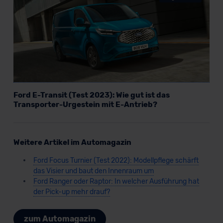
Kommission (Art. 45 Abs. 1 DSGVO), von
Standarddatenschutzklauseln (Art. 46 Abs. 2 lit. c
DSGVO) oder wenn Sie hierzu Ihre Einwilligung freiwillig
erteilen. Nähere Informationen zu den bestehenden
Datenschutzklauseln können Sie über den Kontakt zu
unserem Datenschutzbeauftragten unter
datenschutz@meinauto.de anfordern.
Ford E-Transit (Test 2023): Wie gut ist das
Datenschutzerklärung
|
Impressum
Transporter-Urgestein mit E-Antrieb?
Weitere Artikel im Automagazin
Ford Focus Turnier (Test 2022): Modellpflege schärft
das Visier und baut den Innenraum um
Ford Ranger oder Raptor: In welcher Ausführung hat
der Pick-up mehr drauf?
zum Automagazin