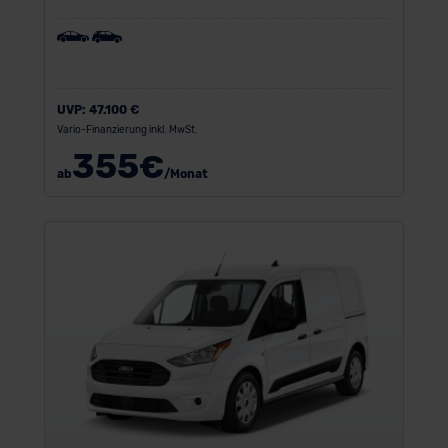
UVP:
47.100 €
Vario-Finanzierung inkl. MwSt.
355
€
ab
/Monat