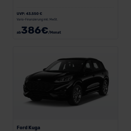
UVP:
43.550 €
Vario-Finanzierung inkl. MwSt.
386
€
ab
/Monat
Ford Kuga