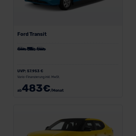
Ford Transit
UVP:
57.953 €
Vario-Finanzierung inkl. MwSt.
483
€
ab
/Monat