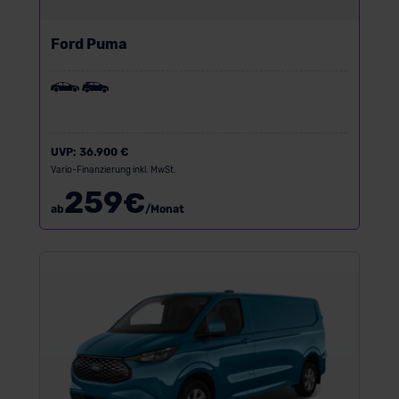
Ford Puma
UVP:
36.900 €
Vario-Finanzierung inkl. MwSt.
259
€
ab
/Monat