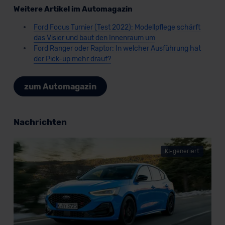
Weitere Artikel im Automagazin
Ford Focus Turnier (Test 2022): Modellpflege schärft
das Visier und baut den Innenraum um
Ford Ranger oder Raptor: In welcher Ausführung hat
der Pick-up mehr drauf?
zum Automagazin
Nachrichten
KI-generiert