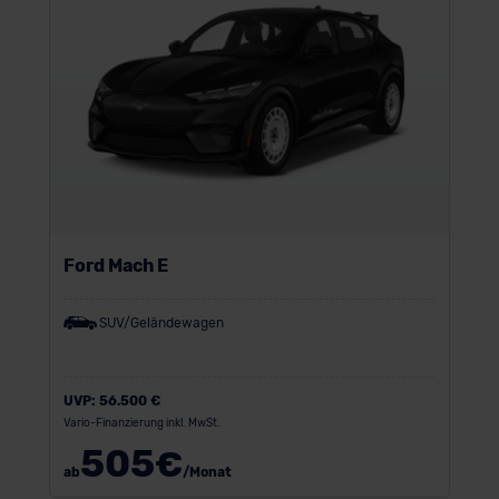
Ford Mach E
SUV/Geländewagen
UVP:
56.500 €
Vario-Finanzierung inkl. MwSt.
505
€
ab
/Monat