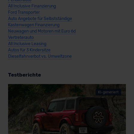
All Inclusive Finanzierung
Ford Transporter
Auto Angebote für Selbstständige
Kastenwagen Finanzierung
Neuwagen und Motoren mit Euro 6d
Vertreterauto
All Inclusive Leasing
Autos für 3 Kindersitze
Dieselfahrverbot vs. Umweltzone
Testberichte
KI-generiert