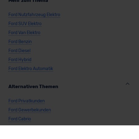
Mehr zum Thema
Ford Nutzfahrzeug Elektro
Ford SUV Elektro
Ford Van Elektro
Ford Benzin
Ford Diesel
Ford Hybrid
Ford Elektro Automatik
Alternativen Themen
Ford Privatkunden
Ford Gewerbekunden
Ford Cabrio
Ford Kombi
Ford Kompaktwagen