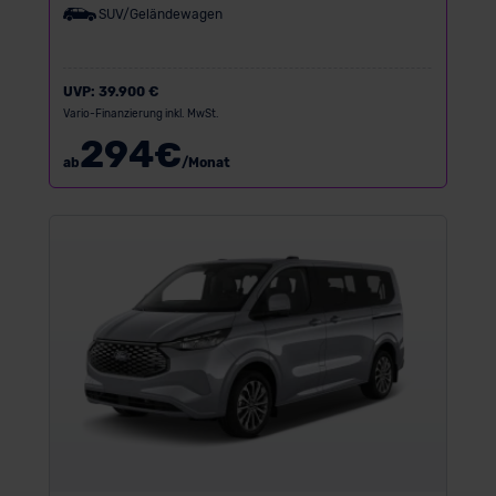
SUV/Geländewagen
UVP:
39.900 €
Vario-Finanzierung inkl. MwSt.
294
€
ab
/Monat