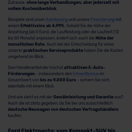
Zuhause:
ohne lange Verhandlungen, aber jederzeit mit
Datenschutzerklärung
|
Impressum
vollem Kostenüberblick
.
Beispiele sind unser
Autoleasing
und unsere
Finanzierung
mit
einem
Effektivzins ab 4,99%
. Sobald Sie die Höhe der
Anzahlung (ab 0 Euro), die Laufleistung oder die Laufzeit (12
bis 60 Monate) anpassen, ändert sich auch die
Höhe der
monatlichen Rate
. Auch bei der Entscheidung für eines
unserer
praktischen Serviceprodukte
haben Sie die Kosten
umgehend im Blick.
Den Händleranteil der höchst
attraktiven E-Auto-
Förderungen
- insbesondere den
Umweltbonus
im
Gesamtwert von
bis zu 9.000 Euro
- sichern Sie sich
ebenfalls mit einem Klick.
Und wie sieht es mit der
Gewährleistung und Garantie
aus?
Auch die ist stets gegeben, da Sie bei uns ausschließlich
deutsche Neuwagen von deutschen Vertragshändlern
kaufen.
Ford Elektroauto: vom Kompakt-SUV bis