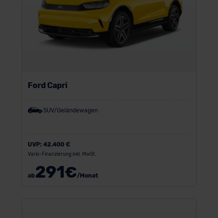
Ford Capri
SUV/Geländewagen
UVP:
42.400 €
Vario-Finanzierung inkl. MwSt.
291
€
ab
/Monat