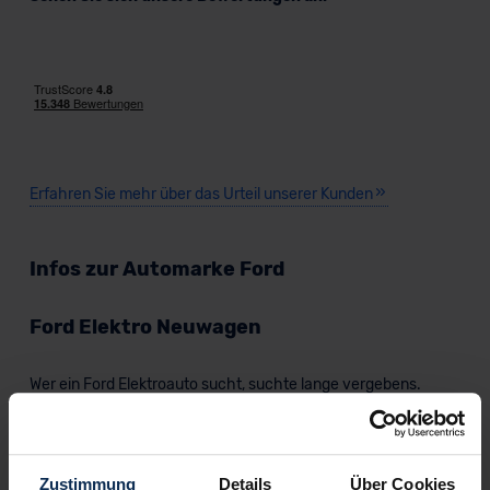
Erfahren Sie mehr über das Urteil unserer Kunden
Infos zur Automarke Ford
Ford Elektro Neuwagen
Wer ein Ford Elektroauto sucht, suchte lange vergebens.
Jetzt startet Ford voll elektrisch durch, nicht zuletzt mit dem
SUV Mach-E. Bei MeinAuto.de gibt es alle Ford E-Autos:
finanziert & geleast ab ~150 €/Monat oder bar mit Rabatten
bis gut 30%.
Zustimmung
Details
Über Cookies