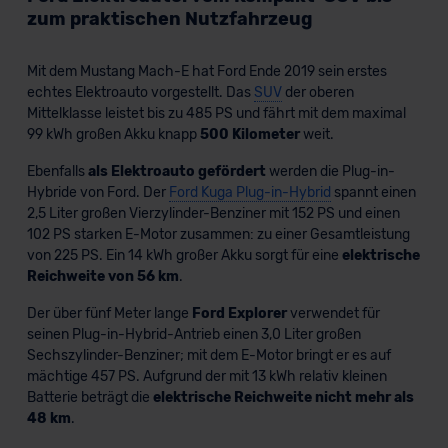
zum praktischen Nutzfahrzeug
Mit dem Mustang Mach-E hat Ford Ende 2019 sein erstes
echtes Elektroauto vorgestellt. Das
SUV
der oberen
Mittelklasse leistet bis zu 485 PS und fährt mit dem maximal
99 kWh großen Akku knapp
500 Kilometer
weit.
Ebenfalls
als Elektroauto gefördert
werden die Plug-in-
Hybride von Ford. Der
Ford Kuga Plug-in-Hybrid
spannt einen
2,5 Liter großen Vierzylinder-Benziner mit 152 PS und einen
102 PS starken E-Motor zusammen: zu einer Gesamtleistung
von 225 PS. Ein 14 kWh großer Akku sorgt für eine
elektrische
Reichweite von 56 km
.
Der über fünf Meter lange
Ford Explorer
verwendet für
seinen Plug-in-Hybrid-Antrieb einen 3,0 Liter großen
Sechszylinder-Benziner; mit dem E-Motor bringt er es auf
mächtige 457 PS. Aufgrund der mit 13 kWh relativ kleinen
Batterie beträgt die
elektrische Reichweite nicht mehr als
48 km
.