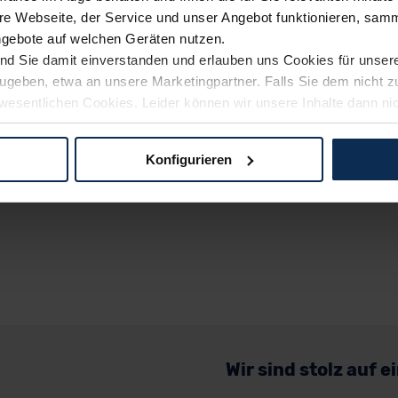
e Webseite, der Service und unser Angebot funktionieren, samm
ngebote auf welchen Geräten nutzen.
ind Sie damit einverstanden und erlauben uns Cookies für unse
rzugeben, etwa an unsere Marketingpartner. Falls Sie dem nicht
wesentlichen Cookies. Leider können wir unsere Inhalte dann ni
 dem Weg zu Ihrem Neuwagen unterstützen. Sie können die Einste
Konfigurieren
logien und Cookies gilt – soweit keine detaillierteren Angaben e
ger außerhalb der EU zu übermitteln oder dort verarbeiten zu la
rhalb der EU erfolgt, erfolgt dies ausschließlich auf der Grundl
 der EU-Kommission (Art. 45 Abs. 1 DSGVO), von Standarddate
n Sie hierzu Ihre Einwilligung freiwillig erteilen. Nähere Infor
 Sie über den Kontakt zu unserem Datenschutzbeauftragten un
pressum
Wir sind stolz auf 