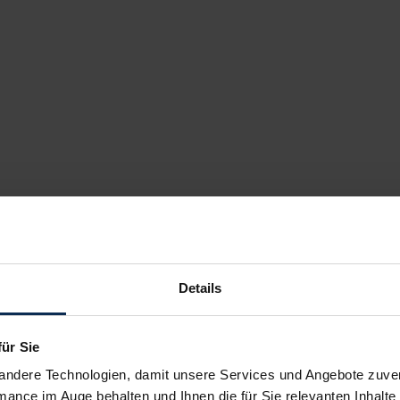
Details
für Sie
andere Technologien, damit unsere Services und Angebote zuverl
mance im Auge behalten und Ihnen die für Sie relevanten Inhalte 