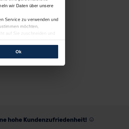
eln wir Daten über unsere
ren Service zu verwenden und
 zustimmen möchten,
cht auf Sie zuschneiden und
llungen jederzeit anpassen
Ok
rfolgen: Wir beabsichtigen
ssen. Soweit eine
age eines
nschutzklauseln (Art. 46
mationen zu den bestehenden
ter datenschutz@meinauto.de
eine hohe Kundenzufriedenheit!