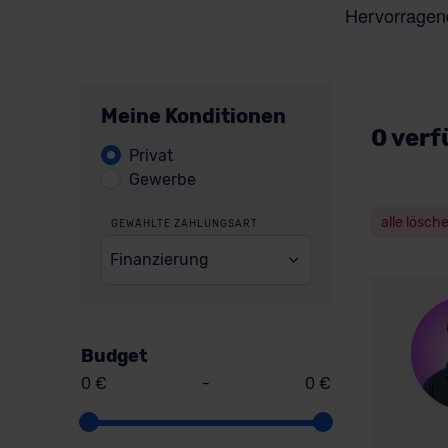
Meine Konditionen
0 verf
Privat
Gewerbe
alle lösch
GEWÄHLTE ZAHLUNGSART
Finanzierung
Budget
0 €
-
0 €