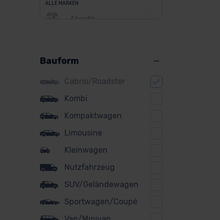
ALLE MARKEN
Abarth
Alfa Romeo
Alpine
Bauform
Audi
Cabrio/Roadster
BMW
Kombi
BYD
Kompaktwagen
Citroen
Limousine
Cupra
Kleinwagen
Nutzfahrzeug
DS
SUV/Geländewagen
Dacia
Sportwagen/Coupé
Fiat
Van/Minivan