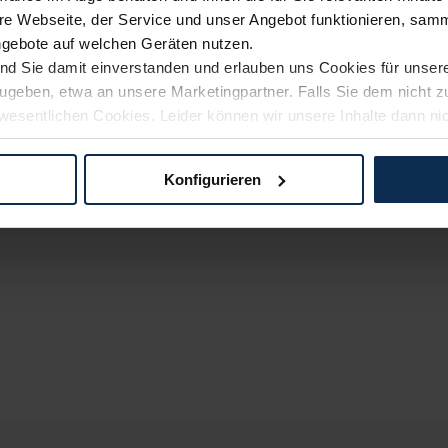
e Webseite, der Service und unser Angebot funktionieren, samm
ngebote auf welchen Geräten nutzen.
ind Sie damit einverstanden und erlauben uns Cookies für unse
rzugeben, etwa an unsere Marketingpartner. Falls Sie dem nicht
wesentlichen Cookies. Leider können wir unsere Inhalte dann ni
 dem Weg zu Ihrem Neuwagen unterstützen. Sie können die Einste
Konfigurieren
logien und Cookies gilt – soweit keine detaillierteren Angaben e
ger außerhalb der EU zu übermitteln oder dort verarbeiten zu la
rhalb der EU erfolgt, erfolgt dies ausschließlich auf der Grundl
 der EU-Kommission (Art. 45 Abs. 1 DSGVO), von Standarddate
n Sie hierzu Ihre Einwilligung freiwillig erteilen. Nähere Infor
 Sie über den Kontakt zu unserem Datenschutzbeauftragten un
pressum