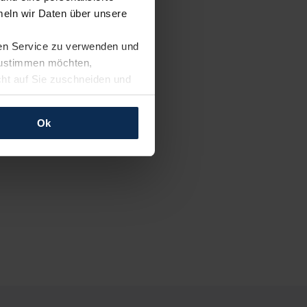
eln wir Daten über unsere
ren Service zu verwenden und
 zustimmen möchten,
cht auf Sie zuschneiden und
llungen jederzeit anpassen
Ok
rfolgen: Wir beabsichtigen
ssen. Soweit eine
age eines
nschutzklauseln (Art. 46
mationen zu den bestehenden
ter datenschutz@meinauto.de