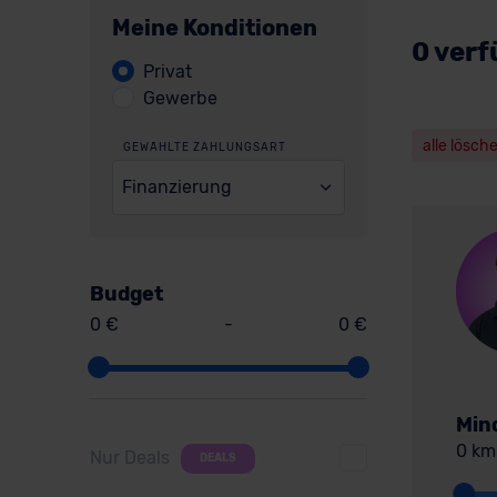
Meine Konditionen
0 verf
Privat
Gewerbe
alle lösch
GEWÄHLTE ZAHLUNGSART
Finanzierung
Budget
0 €
-
0 €
Min
0 km
Nur Deals
DEALS