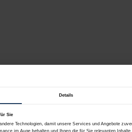
Details
für Sie
andere Technologien, damit unsere Services und Angebote zuverl
mance im Auge behalten und Ihnen die für Sie relevanten Inhalte 