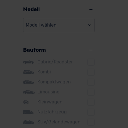
Alpine
Modell
Audi
Modell wählen
BMW
BYD
Bauform
Citroen
Cupra
Cabrio/Roadster
DS
Kombi
Kompaktwagen
Dacia
Limousine
Fiat
Kleinwagen
Ford
Nutzfahrzeug
Honda
SUV/Geländewagen
Hyundai