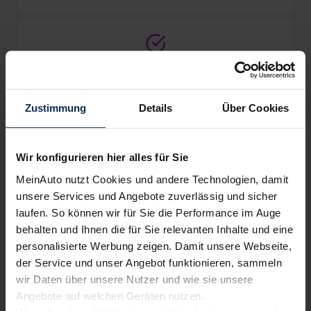
Keine Kosten:
Unser Service ist für dich 100%
kostenfrei
Zustimmung
Details
Über Cookies
Wir sind stolz auf eine hohe
Wir konfigurieren hier alles für Sie
Kundenzufriedenheit!
MeinAuto nutzt Cookies und andere Technologien, damit
unsere Services und Angebote zuverlässig und sicher
MeinAuto.de hat langjährige Erfahrungen auf dem
laufen. So können wir für Sie die Performance im Auge
Neuwagenmarkt in Deutschland. Unsere Kunden haben
behalten und Ihnen die für Sie relevanten Inhalte und eine
dadurch ihr Wunschauto zum Top-Rabatt erhalten und
bewerten unsere Arbeit positiv.
personalisierte Werbung zeigen. Damit unsere Webseite,
der Service und unser Angebot funktionieren, sammeln
wir Daten über unsere Nutzer und wie sie unsere
Angebote auf welchen Geräten nutzen.
Sehen Sie sich unsere Bewertungen an: