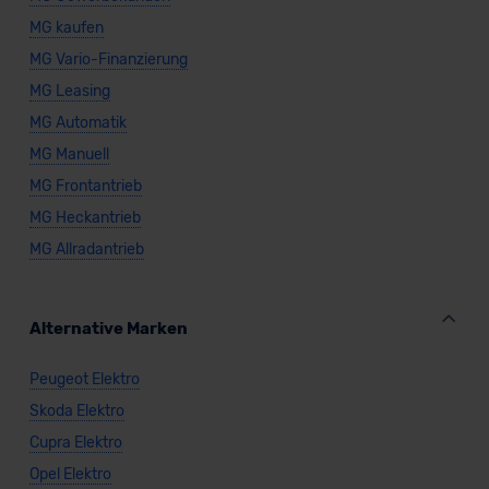
Standarddatenschutzklauseln (Art. 46 Abs. 2 lit. c
MG kaufen
DSGVO) oder wenn Sie hierzu Ihre Einwilligung freiwillig
MG Vario-Finanzierung
erteilen. Nähere Informationen zu den bestehenden
Datenschutzklauseln können Sie über den Kontakt zu
MG Leasing
unserem Datenschutzbeauftragten unter
MG Automatik
datenschutz@meinauto.de anfordern.
MG Manuell
MG Frontantrieb
Datenschutzerklärung
|
Impressum
MG Heckantrieb
MG Allradantrieb
Alternative Marken
Peugeot Elektro
Skoda Elektro
Cupra Elektro
Opel Elektro