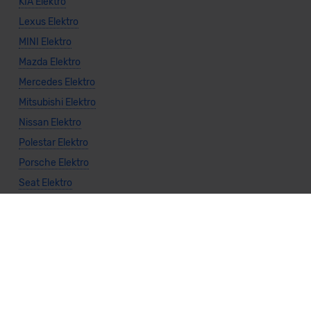
KIA Elektro
Lexus Elektro
MINI Elektro
Mazda Elektro
Mercedes Elektro
Mitsubishi Elektro
Nissan Elektro
Polestar Elektro
Porsche Elektro
Seat Elektro
Subaru Elektro
Suzuki Elektro
Toyota Elektro
Volkswagen Elektro
Volvo Elektro