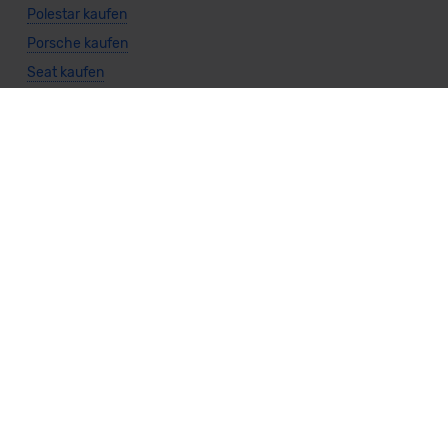
Polestar kaufen
Porsche kaufen
Seat kaufen
Subaru kaufen
Suzuki kaufen
Toyota kaufen
Volkswagen kaufen
Volvo kaufen
Allgemeine Infos
Privatkunden kaufen
Gewerbekunden kaufen
Cabrio kaufen
Kombi kaufen