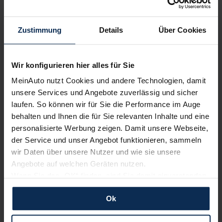
Wir sind stolz auf eine hohe
Kundenzufriedenheit!
Zustimmung
Details
Über Cookies
MeinAuto.de hat langjährige Erfahrungen auf dem
Neuwagenmarkt in Deutschland. Unsere Kunden haben
Wir konfigurieren hier alles für Sie
dadurch ihr Wunschauto zum Top-Rabatt erhalten und
bewerten unsere Arbeit positiv.
MeinAuto nutzt Cookies und andere Technologien, damit
unsere Services und Angebote zuverlässig und sicher
laufen. So können wir für Sie die Performance im Auge
behalten und Ihnen die für Sie relevanten Inhalte und eine
Sehen Sie sich unsere Bewertungen an:
personalisierte Werbung zeigen. Damit unsere Webseite,
der Service und unser Angebot funktionieren, sammeln
wir Daten über unsere Nutzer und wie sie unsere
Angebote auf welchen Geräten nutzen.
Wenn Sie das „OK“ finden, sind Sie damit einverstanden
und erlauben uns Cookies für unseren Service zu
Ok
verwenden und diese Daten an Dritte weiterzugeben,
Erfahren Sie mehr über das Urteil unserer Kunden
etwa an unsere Marketingpartner. Falls Sie dem nicht