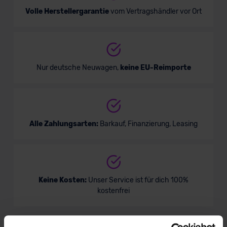
Volle Herstellergarantie
vom Vertragshändler vor Ort
Nur deutsche Neuwagen,
keine EU-Reimporte
Alle Zahlungsarten:
Barkauf, Finanzierung, Leasing
Keine Kosten:
Unser Service ist für dich 100%
kostenfrei