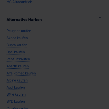
MG Allradantrieb
unserem Datenschutzbeauftragten unter
datenschutz@meinauto.de anfordern.
Alternative Marken
Datenschutzerklärung
|
Impressum
Peugeot kaufen
Skoda kaufen
Cupra kaufen
Opel kaufen
Renault kaufen
Abarth kaufen
Alfa Romeo kaufen
Alpine kaufen
Audi kaufen
BMW kaufen
BYD kaufen
Citroën kaufen