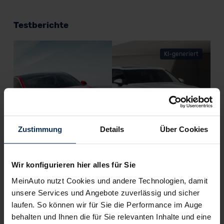
Testberichte
KI-generiert
Zustimmung
Details
Über Cookies
Tesla Model 3 vs. Polestar 2 (Test 2023): Duell
der elektrischen Mittelklasse-Sportwagen
Wir konfigurieren hier alles für Sie
MeinAuto nutzt Cookies und andere Technologien, damit
Tesla hat sich mit seinen Elektroautos längst etabliert –
unsere Services und Angebote zuverlässig und sicher
Polestar steht noch am Anfang der Entwicklung. Im Test von
Model 3 und Polestar 2 wollen wir herausfinden, wie weit
laufen. So können wir für Sie die Performance im Auge
letzeres Auto schon ist.
behalten und Ihnen die für Sie relevanten Inhalte und eine