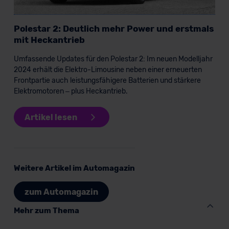
lassen. Soweit eine Übermittlung in ein Land außerhalb
der EU erfolgt, erfolgt dies ausschließlich auf der
Polestar 2: Deutlich mehr Power und erstmals
Grundlage eines Angemessenheitsbeschlusses der EU-
mit Heckantrieb
Kommission (Art. 45 Abs. 1 DSGVO), von
Standarddatenschutzklauseln (Art. 46 Abs. 2 lit. c
Umfassende Updates für den Polestar 2: Im neuen Modelljahr
2024 erhält die Elektro-Limousine neben einer erneuerten
DSGVO) oder wenn Sie hierzu Ihre Einwilligung freiwillig
Frontpartie auch leistungsfähigere Batterien und stärkere
erteilen. Nähere Informationen zu den bestehenden
Elektromotoren – plus Heckantrieb.
Datenschutzklauseln können Sie über den Kontakt zu
unserem Datenschutzbeauftragten unter
Artikel lesen
datenschutz@meinauto.de anfordern.
Datenschutzerklärung
|
Impressum
Weitere Artikel im Automagazin
zum Automagazin
Mehr zum Thema