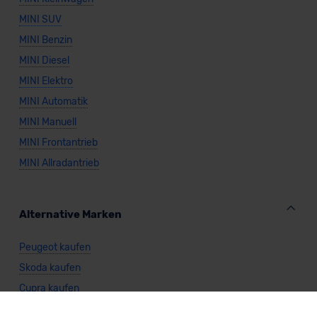
MINI SUV
MINI Benzin
MINI Diesel
MINI Elektro
MINI Automatik
MINI Manuell
MINI Frontantrieb
MINI Allradantrieb
Alternative Marken
Peugeot kaufen
Skoda kaufen
Cupra kaufen
Opel kaufen