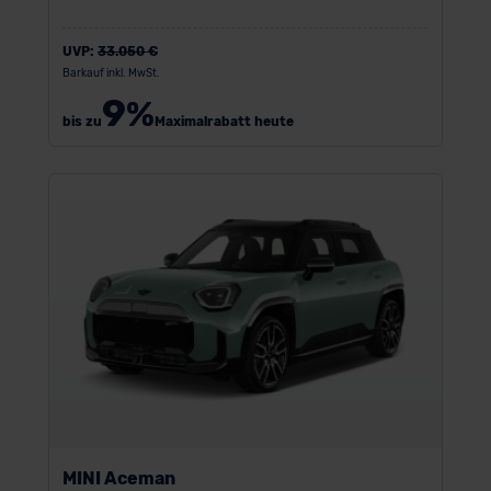
UVP:
33.050 €
Barkauf inkl. MwSt.
9
%
bis zu
Maximalrabatt heute
MINI Aceman