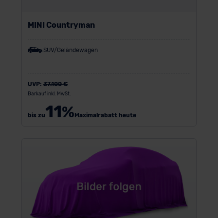
MINI Countryman
SUV/Geländewagen
UVP:
37.100 €
Barkauf inkl. MwSt.
11
%
bis zu
Maximalrabatt heute