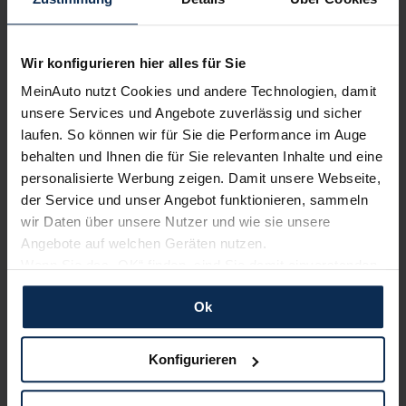
Infos zur Automarke MINI
Wir konfigurieren hier alles für Sie
MeinAuto nutzt Cookies und andere Technologien, damit
Mini Barkauf Angebote
unsere Services und Angebote zuverlässig und sicher
laufen. So können wir für Sie die Performance im Auge
Die Marke
Mini
verspricht seit vielen Jahren Kultmodelle im
behalten und Ihnen die für Sie relevanten Inhalte und eine
Kleinwagen-Segment
. Sowohl in seiner klassischen Form
personalisierte Werbung zeigen. Damit unsere Webseite,
als auch als
Countryman
,
Clubman
oder
Cabrio
ist der Mini
der Service und unser Angebot funktionieren, sammeln
eine ausgezeichnete Wahl für
anspruchsvolle und
wir Daten über unsere Nutzer und wie sie unsere
stilbewusste
Autofahrer/innen. Mit bewährten markanten
Angebote auf welchen Geräten nutzen.
Formen und Proportionen sowie
Premium-
Wenn Sie das „OK“ finden, sind Sie damit einverstanden
Innenausstattungen
hebt sich die Marke aus dem
BMW-
und erlauben uns Cookies für unseren Service zu
Konzern
von der Konkurrenz ab.
Ok
verwenden und diese Daten an Dritte weiterzugeben,
etwa an unsere Marketingpartner. Falls Sie dem nicht
Premium-Kleinwagen mit hohen Rabatten auf
zustimmen möchten, beschränken wir uns auf die
MeinAuto.de kaufen
Konfigurieren
wesentlichen Cookies. Leider können wir unsere Inhalte
dann nicht auf Sie zuschneiden und Sie somit nicht
Ein
Barkauf
ist nicht immer einfach zu stemmen, aber mit