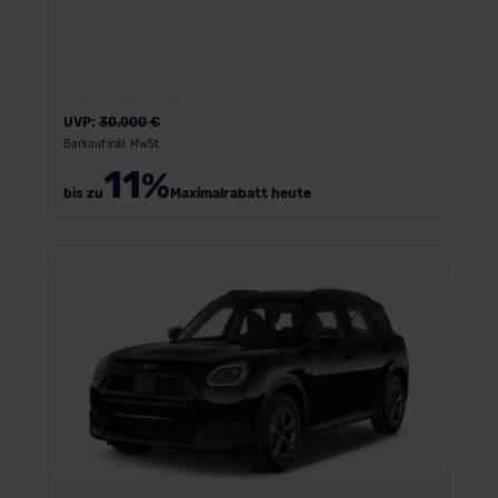
UVP:
30.000 €
Barkauf inkl. MwSt.
11
%
bis zu
Maximalrabatt heute