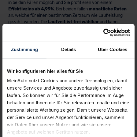
in beiden Fällen möglich und Sie profitieren von einem
Effektivzins ab 4,99%
. Bei beiden fallen
monatliche Raten
an, welche für einen bestimmten Zeitraum wie Laufleistung
gezahlt werden. Die
Laufzeit ist frei wählbar
und kann
somit individuell an Ihre Bedürfnisse angepasst werden.
MINI Neuwagen bei MeinAuto.de
Zustimmung
Details
Über Cookies
Die Marke MINI verbindet man mit Gokart-Gefühl und
Fahrspaß
– eine Ikone auf vier Rädern. Zur Modellpalette
Wir konfigurieren hier alles für Sie
gehören neben dem MINI MINI auch das Mini Cabrio, der
Kombi Clubman und das SUV Countryman. Für mehr
MeinAuto nutzt Cookies und andere Technologien, damit
Sportlichkeit und Dynamik gibt es die
John Cooper Works-
unsere Services und Angebote zuverlässig und sicher
Modelle
. Relativ frisch ist der MINI Cooper SE, welcher rein
laufen. So können wir für Sie die Performance im Auge
elektrisch
unterwegs ist.
behalten und Ihnen die für Sie relevanten Inhalte und eine
personalisierte Werbung zeigen. Damit unsere Webseite,
Weiterführende Informationen
der Service und unser Angebot funktionieren, sammeln
wir Daten über unsere Nutzer und wie sie unsere
Unsere günstigsten Neuwagen
Angebote auf welchen Geräten nutzen.
Autoleasing inkl. Versicherung ab 4,99%