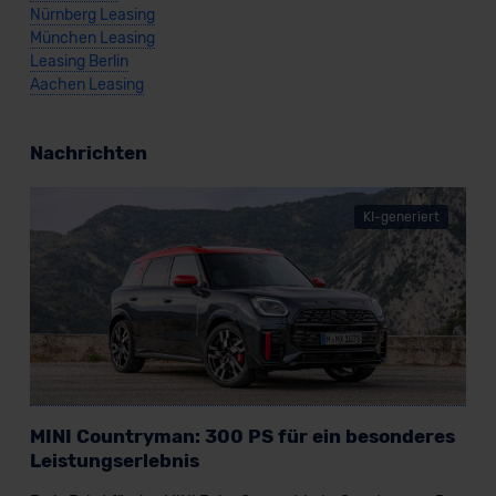
Nürnberg Leasing
Standarddatenschutzklauseln (Art. 46 Abs. 2 lit. c
München Leasing
DSGVO) oder wenn Sie hierzu Ihre Einwilligung freiwillig
Leasing Berlin
erteilen. Nähere Informationen zu den bestehenden
Aachen Leasing
Datenschutzklauseln können Sie über den Kontakt zu
unserem Datenschutzbeauftragten unter
datenschutz@meinauto.de anfordern.
Nachrichten
Datenschutzerklärung
|
Impressum
KI-generiert
MINI Countryman: 300 PS für ein besonderes
Leistungserlebnis