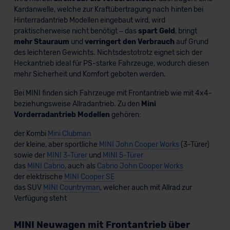
Kardanwelle, welche zur Kraftübertragung nach hinten bei
Hinterradantrieb Modellen eingebaut wird, wird
praktischerweise nicht benötigt – das
spart Geld
, bringt
mehr Stauraum
und
verringert den Verbrauch
auf Grund
des leichteren Gewichts. Nichtsdestotrotz eignet sich der
Heckantrieb ideal für PS-starke Fahrzeuge, wodurch diesen
mehr Sicherheit und Komfort geboten werden.
Bei MINI finden sich Fahrzeuge mit Frontantrieb wie mit 4x4-
beziehungsweise Allradantrieb. Zu den
Mini
Vorderradantrieb Modellen
gehören:
der Kombi
Mini Clubman
der kleine, aber sportliche
MINI John Cooper Works
(3-Türer)
sowie der
MINI 3-Türer
und
MINI 5-Türer
das
MINI Cabrio
, auch als
Cabrio John Cooper Works
der elektrische
MINI Cooper SE
das SUV
MINI Countryman
, welcher auch mit Allrad zur
Verfügung steht
MINI Neuwagen mit Frontantrieb über