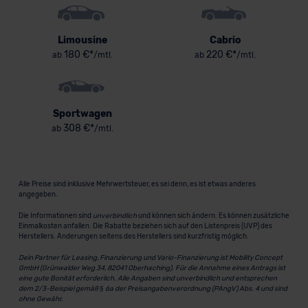
Limousine
Cabrio
180 €*
220 €*
ab
/mtl.
ab
/mtl.
Sportwagen
308 €*
ab
/mtl.
Alle Preise sind inklusive Mehrwertsteuer, es sei denn, es ist etwas anderes
angegeben.
Die Informationen sind
unverbindlich
und können sich ändern. Es können zusätzliche
Einmalkosten anfallen. Die Rabatte beziehen sich auf den Listenpreis (UVP) des
Herstellers. Änderungen seitens des Herstellers sind kurzfristig möglich.
Dein Partner für Leasing, Finanzierung und Vario-Finanzierung ist Mobility Concept
GmbH (Grünwalder Weg 34, 82041 Oberhaching). Für die Annahme eines Antrags ist
eine gute Bonität erforderlich. Alle Angaben sind unverbindlich und entsprechen
dem 2/3-Beispiel gemäß § 6a der Preisangabenverordnung (PAngV) Abs. 4 und sind
ohne Gewähr.