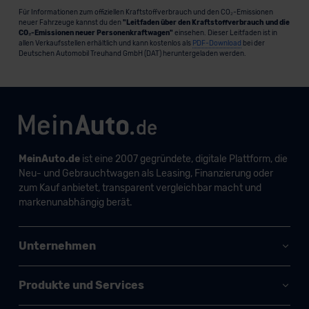
Für Informationen zum offiziellen Kraftstoffverbrauch und den CO₂-Emissionen
neuer Fahrzeuge kannst du den
"Leitfaden über den Kraftstoffverbrauch und die
CO₂-Emissionen neuer Personenkraftwagen"
einsehen. Dieser Leitfaden ist in
allen Verkaufsstellen erhältlich und kann kostenlos als
PDF-Download
bei der
Deutschen Automobil Treuhand GmbH (DAT) heruntergeladen werden.
MeinAuto.de
ist eine 2007 gegründete, digitale Plattform, die
Neu- und Gebrauchtwagen als Leasing, Finanzierung oder
zum Kauf anbietet, transparent vergleichbar macht und
markenunabhängig berät.
Unternehmen
Produkte und Services