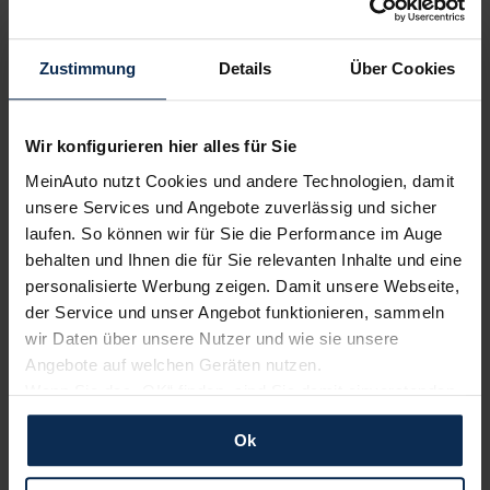
Volvo
Renault
Zustimmung
Details
Über Cookies
Wir konfigurieren hier alles für Sie
MeinAuto nutzt Cookies und andere Technologien, damit
unsere Services und Angebote zuverlässig und sicher
laufen. So können wir für Sie die Performance im Auge
behalten und Ihnen die für Sie relevanten Inhalte und eine
KIA
BMW
personalisierte Werbung zeigen. Damit unsere Webseite,
der Service und unser Angebot funktionieren, sammeln
wir Daten über unsere Nutzer und wie sie unsere
Angebote auf welchen Geräten nutzen.
Wenn Sie das „OK“ finden, sind Sie damit einverstanden
und erlauben uns Cookies für unseren Service zu
Ok
verwenden und diese Daten an Dritte weiterzugeben,
etwa an unsere Marketingpartner. Falls Sie dem nicht