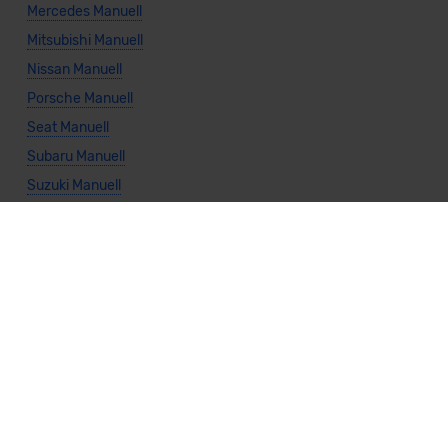
Mercedes Manuell
Mitsubishi Manuell
Nissan Manuell
Porsche Manuell
Seat Manuell
Subaru Manuell
Suzuki Manuell
Toyota Manuell
Volkswagen Manuell
Volvo Manuell
Allgemeine Infos
Cabrio Manuell
Kombi Manuell