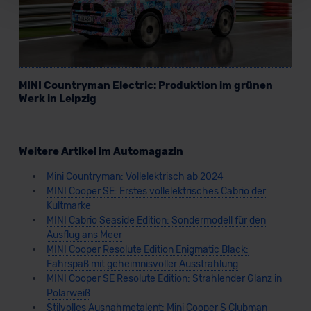
Für alle beschriebenen Technologien und Cookies gilt –
soweit keine detaillierteren Angaben erfolgen: Wir
beabsichtigen nicht, diese Daten an Empfänger
außerhalb der EU zu übermitteln oder dort verarbeiten zu
lassen. Soweit eine Übermittlung in ein Land außerhalb
MINI Countryman Electric: Produktion im grünen
der EU erfolgt, erfolgt dies ausschließlich auf der
Werk in Leipzig
Grundlage eines Angemessenheitsbeschlusses der EU-
Kommission (Art. 45 Abs. 1 DSGVO), von
Standarddatenschutzklauseln (Art. 46 Abs. 2 lit. c
Weitere Artikel im Automagazin
DSGVO) oder wenn Sie hierzu Ihre Einwilligung freiwillig
erteilen. Nähere Informationen zu den bestehenden
Mini Countryman: Vollelektrisch ab 2024
Datenschutzklauseln können Sie über den Kontakt zu
MINI Cooper SE: Erstes vollelektrisches Cabrio der
unserem Datenschutzbeauftragten unter
Kultmarke
datenschutz@meinauto.de anfordern.
MINI Cabrio Seaside Edition: Sondermodell für den
Ausflug ans Meer
MINI Cooper Resolute Edition Enigmatic Black:
Datenschutzerklärung
|
Impressum
Fahrspaß mit geheimnisvoller Ausstrahlung
MINI Cooper SE Resolute Edition: Strahlender Glanz in
Polarweiß
Stilvolles Ausnahmetalent: Mini Cooper S Clubman