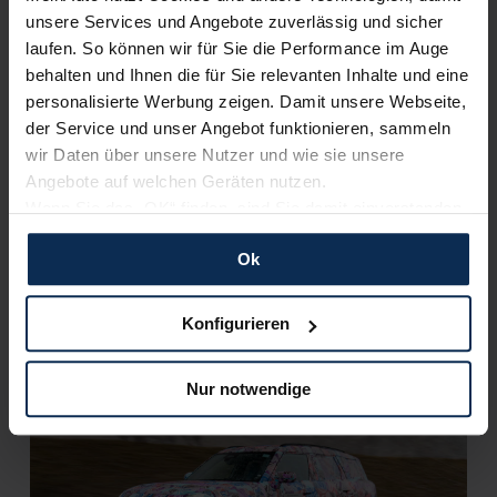
Artikel lesen
unsere Services und Angebote zuverlässig und sicher
laufen. So können wir für Sie die Performance im Auge
behalten und Ihnen die für Sie relevanten Inhalte und eine
personalisierte Werbung zeigen. Damit unsere Webseite,
KI-generiert
der Service und unser Angebot funktionieren, sammeln
wir Daten über unsere Nutzer und wie sie unsere
Angebote auf welchen Geräten nutzen.
Wenn Sie das „OK“ finden, sind Sie damit einverstanden
und erlauben uns Cookies für unseren Service zu
Ok
verwenden und diese Daten an Dritte weiterzugeben,
etwa an unsere Marketingpartner. Falls Sie dem nicht
zustimmen möchten, beschränken wir uns auf die
Konfigurieren
MINI: Spike wird digitaler Begleiter der neuen
wesentlichen Cookies. Leider können wir unsere Inhalte
Modelle
dann nicht auf Sie zuschneiden und Sie somit nicht
Nur notwendige
perfekt auf dem Weg zu Ihrem Neuwagen unterstützen.
KI-generiert
Sie können die Einstellungen jederzeit anpassen oder
widerrufen.