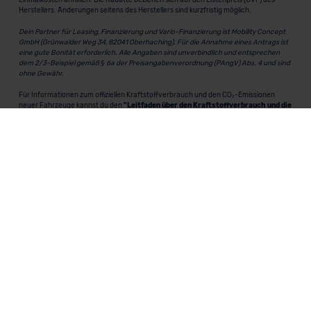
Einmalkosten anfallen. Die Rabatte beziehen sich auf den Listenpreis (UVP) des
Herstellers. Änderungen seitens des Herstellers sind kurzfristig möglich.
Dein Partner für Leasing, Finanzierung und Vario-Finanzierung ist Mobility Concept
GmbH (Grünwalder Weg 34, 82041 Oberhaching). Für die Annahme eines Antrags ist
eine gute Bonität erforderlich. Alle Angaben sind unverbindlich und entsprechen
dem 2/3-Beispiel gemäß § 6a der Preisangabenverordnung (PAngV) Abs. 4 und sind
ohne Gewähr.
Für Informationen zum offiziellen Kraftstoffverbrauch und den CO₂-Emissionen
neuer Fahrzeuge kannst du den
"Leitfaden über den Kraftstoffverbrauch und die
CO₂-Emissionen neuer Personenkraftwagen"
einsehen. Dieser Leitfaden ist in
allen Verkaufsstellen erhältlich und kann kostenlos als
PDF-Download
bei der
Deutschen Automobil Treuhand GmbH (DAT) heruntergeladen werden.
MeinAuto.de
ist eine 2007 gegründete, digitale Plattform, die
Neu- und Gebrauchtwagen als Leasing, Finanzierung oder
zum Kauf anbietet, transparent vergleichbar macht und
markenunabhängig berät.