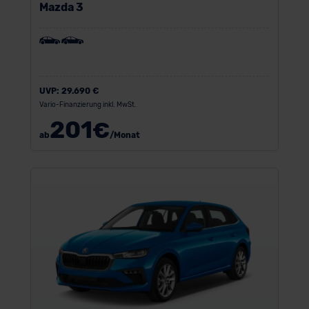
Mazda 3
UVP:
29.690 €
Vario-Finanzierung inkl. MwSt.
201
€
ab
/Monat