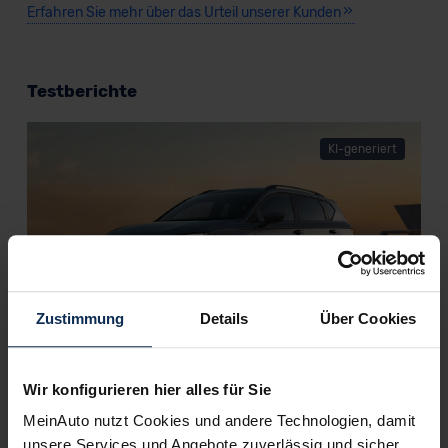
Erfahren Sie mehr über das Urteil unserer Kunden
Testberichte
KI-generiert
Zustimmung
Details
Über Cookies
Cupra Ateca VZ (Test 2023): Adios
Wir konfigurieren hier alles für Sie
pfeilschneller Ateca, willkommen
bildhübscher Terramar?
MeinAuto nutzt Cookies und andere Technologien, damit
unsere Services und Angebote zuverlässig und sicher