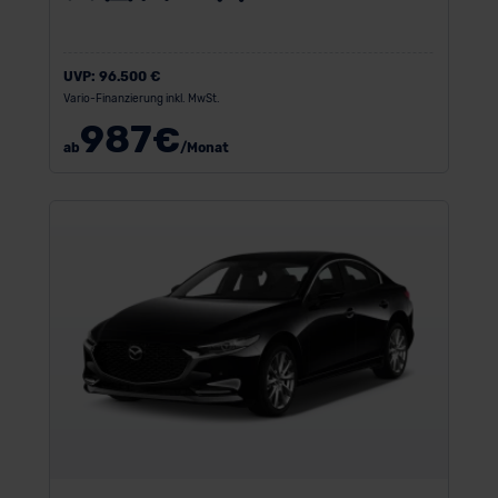
UVP:
96.500 €
Vario-Finanzierung inkl. MwSt.
987
€
ab
/Monat