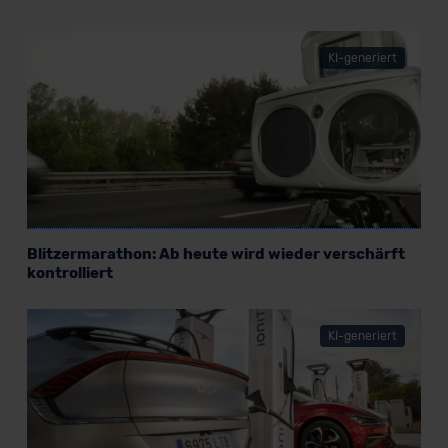
KI-generiert
Blitzermarathon: Ab heute wird wieder verschärft
kontrolliert
KI-generiert