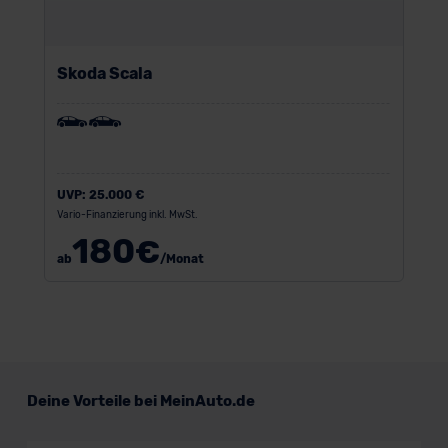
Skoda Scala
UVP:
25.000 €
Vario-Finanzierung inkl. MwSt.
180
€
ab
/Monat
Deine Vorteile bei MeinAuto.de