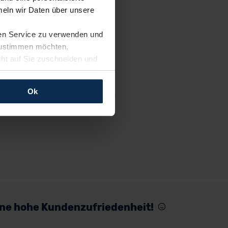
eln wir Daten über unsere
ren Service zu verwenden und
 zustimmen möchten,
cht auf Sie zuschneiden und
llungen jederzeit anpassen
Ok
rfolgen: Wir beabsichtigen
ssen. Soweit eine
age eines
nschutzklauseln (Art. 46
mationen zu den bestehenden
ter datenschutz@meinauto.de
eine hohe Kundenzufriedenheit!