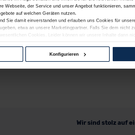
e Webseite, der Service und unser Angebot funktionieren, samm
ngebote auf welchen Geräten nutzen.
ind Sie damit einverstanden und erlauben uns Cookies für unse
rzugeben, etwa an unsere Marketingpartner. Falls Sie dem nicht
wesentlichen Cookies. Leider können wir unsere Inhalte dann ni
 dem Weg zu Ihrem Neuwagen unterstützen. Sie können die Einste
Konfigurieren
logien und Cookies gilt – soweit keine detaillierteren Angaben e
ger außerhalb der EU zu übermitteln oder dort verarbeiten zu la
rhalb der EU erfolgt, erfolgt dies ausschließlich auf der Grundl
 der EU-Kommission (Art. 45 Abs. 1 DSGVO), von Standarddate
n Sie hierzu Ihre Einwilligung freiwillig erteilen. Nähere Infor
 Sie über den Kontakt zu unserem Datenschutzbeauftragten un
Wir sind stolz auf 
pressum