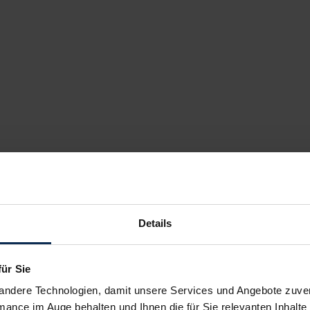
Details
für Sie
andere Technologien, damit unsere Services und Angebote zuverl
mance im Auge behalten und Ihnen die für Sie relevanten Inhalte 