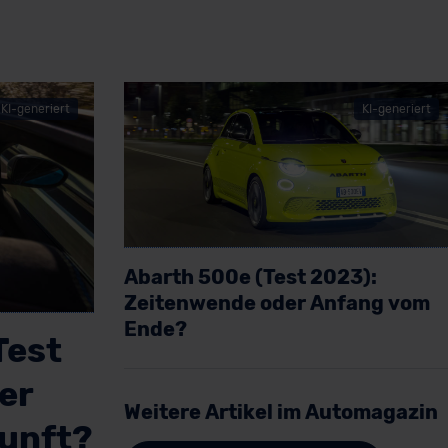
KI-generiert
KI-generiert
Abarth 500e (Test 2023):
Zeitenwende oder Anfang vom
Ende?
Test
Artikel lesen
er
Weitere Artikel im Automagazin
kunft?