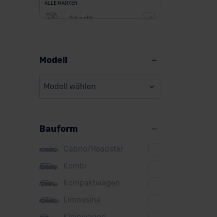
ALLE MARKEN
Abarth
Alfa Romeo
Alpine
Modell
Audi
Modell wählen
BMW
BYD
Bauform
Citroen
Cupra
Cabrio/Roadster
DS
Kombi
Kompaktwagen
Dacia
Limousine
Fiat
Kleinwagen