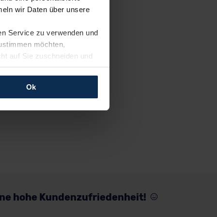
eln wir Daten über unsere
ren Service zu verwenden und
 zustimmen möchten,
cht auf Sie zuschneiden und
llungen jederzeit anpassen
Ok
rfolgen: Wir beabsichtigen
ssen. Soweit eine
age eines
nschutzklauseln (Art. 46
mationen zu den bestehenden
ter datenschutz@meinauto.de
eine hohe Kundenzufriedenheit!