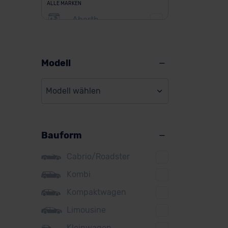
ALLE MARKEN
Abarth
Alfa Romeo
Alpine
Modell
Audi
Modell wählen
BMW
BYD
Bauform
Citroen
Cupra
Cabrio/Roadster
DS
Kombi
Kompaktwagen
Dacia
Limousine
Fiat
Kleinwagen