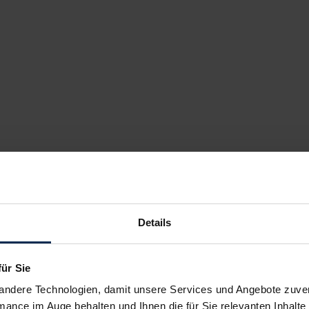
Details
für Sie
andere Technologien, damit unsere Services und Angebote zuverl
mance im Auge behalten und Ihnen die für Sie relevanten Inhalte 