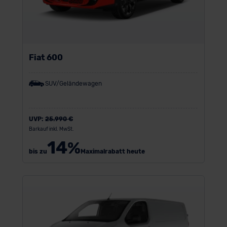
Fiat 600
SUV/Geländewagen
UVP:
25.990 €
Barkauf inkl. MwSt.
14
%
bis zu
Maximalrabatt heute