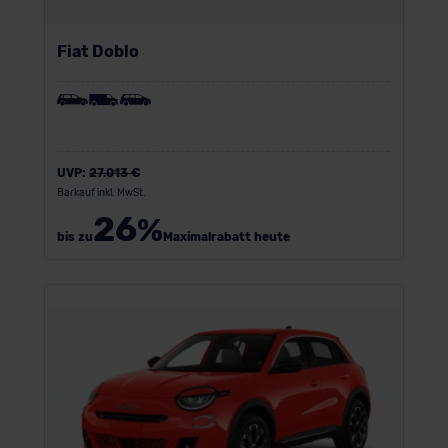
Fiat Doblo
UVP:
27.013 €
Barkauf inkl. MwSt.
26
%
bis zu
Maximalrabatt heute