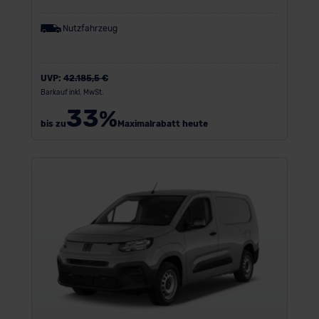
Nutzfahrzeug
UVP:
42.185,5 €
Barkauf inkl. MwSt.
33
%
bis zu
Maximalrabatt heute