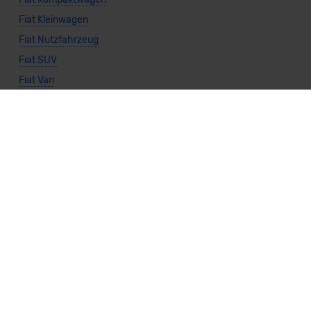
Fiat Kleinwagen
Fiat Nutzfahrzeug
Fiat SUV
Fiat Van
Fiat Benzin
Fiat Diesel
Fiat Elektro
Fiat Automatik
Fiat Manuell
Fiat Frontantrieb
Fiat Allradantrieb
Alternative Marken
Peugeot kaufen