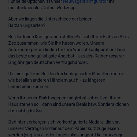
Für beide Optionen ist unser
Neuwagenkonfigurator
Ihr
Datenschutzklauseln können Sie über den Kontakt zu
multifunktionales Online-Werkzeug.
unserem Datenschutzbeauftragten unter
datenschutz@meinauto.de anfordern.
Aber wo liegen die Unterschiede der beiden
Barzahlungsarten?
Datenschutzerklärung
|
Impressum
Bei der freien Konfiguration stellen Sie sich Ihren Fiat von A bis
Z so zusammen, wie Sie ihn haben wollen. Unsere
Autokaufexperten finden für Ihre Wunschkonfiguration dann
das beste und günstigste Angebot - aus den Reihen unserer
langjährigen deutschen Vertragshändler.
Die einzige Krux: Bei den frei konfigurierten Modellen kann es -
wie bei allen anderen Händlern auch - zu längeren
Lieferzeiten kommen.
Wenn Ihr neuer
Fiat
hingegen möglichst schnell vor Ihrem
Haus stehen soll, dann sind unsere Deals bzw. Sonderaktionen
das richtig für Sie.
Dahinter verbergen sich vorkonfigurierte Modelle, die von
unseren Vertragshändler auf dem Papier kurz zugelassen
werden (sog. Kurz- oder Tageszulassungen). Die Fahrzeuge