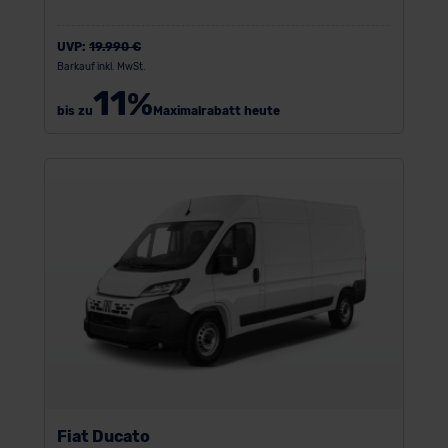
UVP:
19.990 €
Barkauf inkl. MwSt.
11
%
bis zu
Maximalrabatt heute
Fiat Ducato