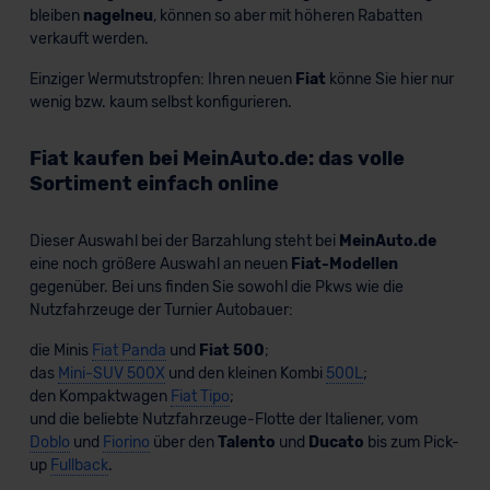
bleiben
nagelneu
, können so aber mit höheren Rabatten
verkauft werden.
Einziger Wermutstropfen: Ihren neuen
Fiat
könne Sie hier nur
wenig bzw. kaum selbst konfigurieren.
Fiat kaufen bei MeinAuto.de: das volle
Sortiment einfach online
Dieser Auswahl bei der Barzahlung steht bei
MeinAuto.de
eine noch größere Auswahl an neuen
Fiat-Modellen
gegenüber. Bei uns finden Sie sowohl die Pkws wie die
Nutzfahrzeuge der Turnier Autobauer:
die Minis
Fiat Panda
und
Fiat 500
;
das
Mini-SUV 500X
und den kleinen Kombi
500L
;
den Kompaktwagen
Fiat Tipo
;
und die beliebte Nutzfahrzeuge-Flotte der Italiener, vom
Doblo
und
Fiorino
über den
Talento
und
Ducato
bis zum Pick-
up
Fullback
.