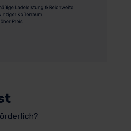
äßige Ladeleistung & Reichweite
inziger Kofferraum
öher Preis
st
örderlich?