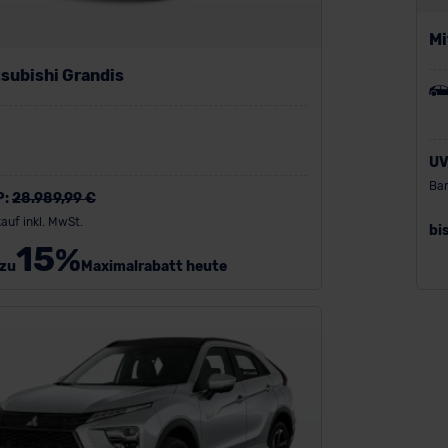
Mi
subishi Grandis
UV
Bar
P:
28.989,99 €
auf inkl. MwSt.
bi
15
%
 zu
Maximalrabatt heute