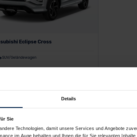
subishi Eclipse Cross
SUV/Geländewagen
P:
47.990 €
auf inkl. MwSt.
9
%
Details
 zu
Maximalrabatt heute
für Sie
andere Technologien, damit unsere Services und Angebote zuverl
mance im Auge behalten und Ihnen die für Sie relevanten Inhalte 