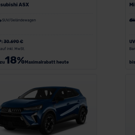
tsubishi ASX
Mi
SUV/Geländewagen
P:
30.690 €
UV
auf inkl. MwSt.
Bar
18
%
 zu
Maximalrabatt heute
bi