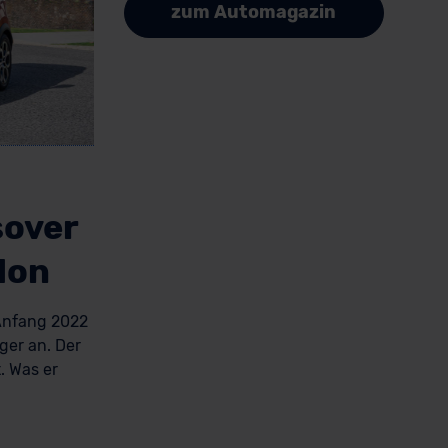
zum Automagazin
sover
lon
Anfang 2022
ger an. Der
. Was er