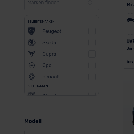
Mi
BELIEBTE MARKEN
Peugeot
UV
Skoda
Bark
Cupra
bis
Opel
Renault
ALLE MARKEN
Abarth
Alfa Romeo
Alpine
Modell
Audi