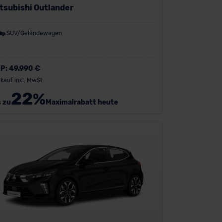
tsubishi Outlander
SUV/Geländewagen
P:
49.990 €
kauf inkl. MwSt.
22
%
s zu
Maximalrabatt heute