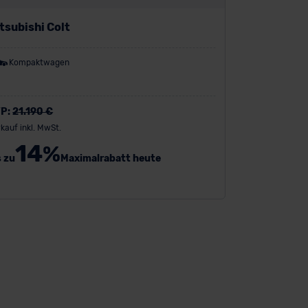
tsubishi Colt
Kompaktwagen
P:
21.190 €
kauf inkl. MwSt.
14
%
s zu
Maximalrabatt heute