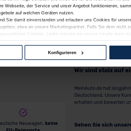
e Webseite, der Service und unser Angebot funktionieren, samm
ngebote auf welchen Geräten nutzen.
ind Sie damit einverstanden und erlauben uns Cookies für unse
rzugeben, etwa an unsere Marketingpartner. Falls Sie dem nicht
wesentlichen Cookies. Leider können wir unsere Inhalte dann ni
 dem Weg zu Ihrem Neuwagen unterstützen. Sie können die Einste
Konfigurieren
logien und Cookies gilt – soweit keine detaillierteren Angaben e
ger außerhalb der EU zu übermitteln oder dort verarbeiten zu la
Wir sind stolz auf 
rhalb der EU erfolgt, erfolgt dies ausschließlich auf der Grundl
 der EU-Kommission (Art. 45 Abs. 1 DSGVO), von Standarddate
MeinAuto.de hat langjäh
n Sie hierzu Ihre Einwilligung freiwillig erteilen. Nähere Infor
Deutschland. Unsere Kun
 Sie über den Kontakt zu unserem Datenschutzbeauftragten un
erhalten und bewerten uns
pressum
deutsche Neuwagen,
keine
Sehen Sie sich unse
EU-Reimporte