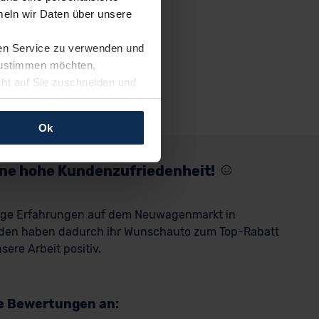
eln wir Daten über unsere
ren Service zu verwenden und
 zustimmen möchten,
cht auf Sie zuschneiden und
llungen jederzeit anpassen
Ok
rfolgen: Wir beabsichtigen
ssen. Soweit eine
eine hohe Kundenzufriedenheit!
age eines
nschutzklauseln (Art. 46
rige Erfahrungen auf dem Neuwagenmarkt in
mationen zu den bestehenden
den haben dadurch ihr Wunschauto zum Top-Rabatt
ter datenschutz@meinauto.de
ere Arbeit positiv.
re Bewertungen an: