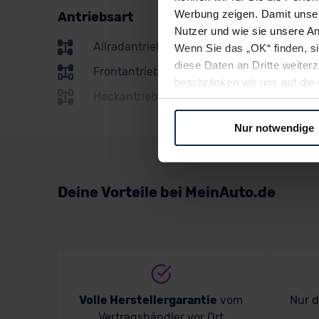
Renault
Werbung zeigen. Damit unser
Antriebsart
Seat
Nutzer und wie sie unsere A
Allradantrieb
Wenn Sie das „OK“ finden, s
Skoda
diese Daten an Dritte weite
Frontantrieb
Subaru
beschränken wir uns auf die 
Heckantrieb
Sie somit nicht perfekt auf
Suzuki
oder widerrufen.
Nur notwendige
Toyota
Für alle beschriebenen Techno
Volkswagen
nicht, diese Daten an Empfän
Übermittlung in ein Land auße
Deine Vorteile bei MeinAuto.de
Volvo
Angemessenheitsbeschlusses
Abs. 2 lit. c DSGVO) oder wen
Datenschutzklauseln können
anfordern.
Datenschutzerklärung
|
Im
Volle Herstellergarantie
vom
Nur 
Vertragshändler vor Ort