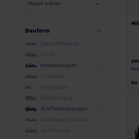
Modell wählen
BMW
BYD
Mit
Bauform
Citroen
Cupra
Cabrio/Roadster
DS
Kombi
UV
Kompaktwagen
Dacia
Bark
Limousine
Fiat
bis
Kleinwagen
Ford
Nutzfahrzeug
Honda
SUV/Geländewagen
Hyundai
Sportwagen/Coupé
Jeep
Van/Minivan
KIA