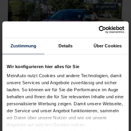
KI-generiert
Zustimmung
Details
Über Cookies
Mitsubishi ASX (Test 2023): Smartes
Wir konfigurieren hier alles für Sie
Crossover als Renault-Captur-Klon
MeinAuto nutzt Cookies und andere Technologien, damit
Ende 2021 lief der ASX I programmgemäß aus – Anfang 2022
unsere Services und Angebote zuverlässig und sicher
kündigte Mitsubishi überraschend einen Nachfolger an. Der
laufen. So können wir für Sie die Performance im Auge
Mitsubishi ASX II wird seit März 2023 ausgeliefert. Was er
behalten und Ihnen die für Sie relevanten Inhalte und eine
kann, zeigt er im Test.
personalisierte Werbung zeigen. Damit unsere Webseite,
der Service und unser Angebot funktionieren, sammeln
Artikel lesen
wir Daten über unsere Nutzer und wie sie unsere
Angebote auf welchen Geräten nutzen.