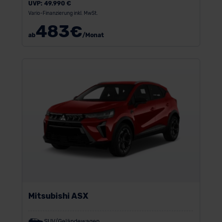
UVP:
49.990 €
Vario-Finanzierung inkl. MwSt.
483
€
ab
/Monat
Mitsubishi ASX
SUV/Geländewagen