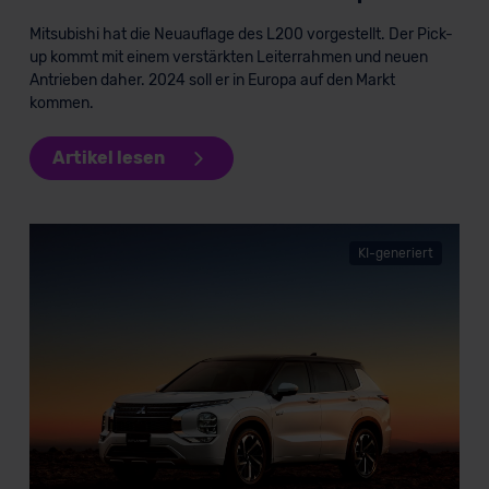
Standarddatenschutzklauseln (Art. 46 Abs. 2 lit. c
Mitsubishi hat die Neuauflage des L200 vorgestellt. Der Pick-
DSGVO) oder wenn Sie hierzu Ihre Einwilligung freiwillig
up kommt mit einem verstärkten Leiterrahmen und neuen
erteilen. Nähere Informationen zu den bestehenden
Antrieben daher. 2024 soll er in Europa auf den Markt
Datenschutzklauseln können Sie über den Kontakt zu
kommen.
unserem Datenschutzbeauftragten unter
datenschutz@meinauto.de anfordern.
Artikel lesen
Datenschutzerklärung
|
Impressum
KI-generiert