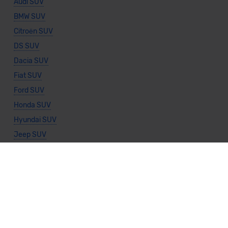
Audi SUV
BMW SUV
Citroën SUV
DS SUV
Dacia SUV
Fiat SUV
Ford SUV
Honda SUV
Hyundai SUV
Jeep SUV
KIA SUV
Land Rover SUV
Lexus SUV
MINI SUV
Mazda SUV
Mercedes SUV