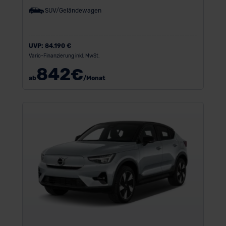
SUV/Geländewagen
UVP:
84.190 €
Vario-Finanzierung inkl. MwSt.
842
€
ab
/Monat