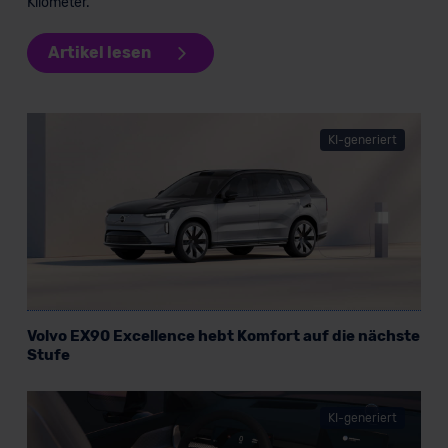
Kilometer.
Artikel lesen
KI-generiert
Volvo EX90 Excellence hebt Komfort auf die nächste
Stufe
KI-generiert