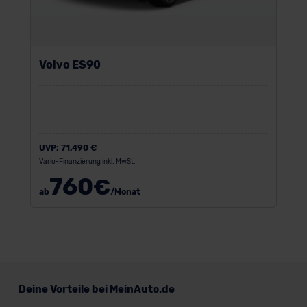
Volvo ES90
UVP:
71.490 €
Vario-Finanzierung inkl. MwSt.
760
€
ab
/Monat
Deine Vorteile bei MeinAuto.de