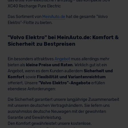
das erste voll-elektrische Fahrzeug - das kompakte SUV
Grundlage eines Angemessenheitsbeschlusses der EU-
XC40 Recharge Pure Electric
Kommission (Art. 45 Abs. 1 DSGVO), von
Das Sortiment von
MeinAuto.de
hat die gesamte "Volvo
Standarddatenschutzklauseln (Art. 46 Abs. 2 lit. c
Elektro"-Flotte zu bieten.
DSGVO) oder wenn Sie hierzu Ihre Einwilligung freiwillig
erteilen. Nähere Informationen zu den bestehenden
"Volvo Elektro" bei MeinAuto.de: Komfort &
Datenschutzklauseln können Sie über den Kontakt zu
Sicherheit zu Bestpreisen
unserem Datenschutzbeauftragten unter
datenschutz@meinauto.de anfordern.
Ein besonders attraktives
Angebot
muss allerdings mehr
bieten als
kleine Preise und Raten
. Wirklich gut ist ein
Datenschutzerklärung
|
Impressum
Angebot, wenn es dem Kunden außerdem
Sicherheit und
Komfort
sowie
Flexibilität und Variantenreichtum
offeriert. Unsere
"Volvo Elektro"-Angebote
erfüllen
ebendiese Anforderungen:
Die Sicherheit garantiert unsere langjährige Zusammenarbeit
mit unseren deutschen Vertragshändlern. Sie liefern uns
ausnahmslos deutsche Neuwagen mit der gewohnten
Garantie und Gewährleistung.
Den Komfort gewährleistet unsere kostenlose,