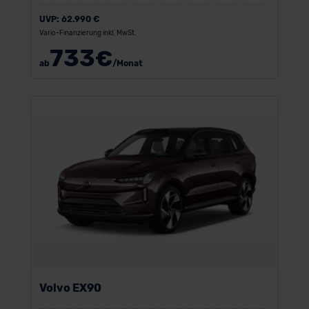
UVP:
62.990 €
Vario-Finanzierung inkl. MwSt.
733
€
ab
/Monat
Volvo EX90