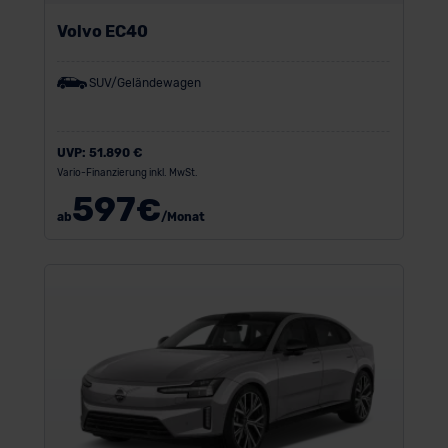
Volvo EC40
SUV/Geländewagen
UVP:
51.890 €
Vario-Finanzierung inkl. MwSt.
597
€
ab
/Monat