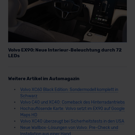
Volvo EX90: Neue Interieur-Beleuchtung durch 72
LEDs
Weitere Artikel im Automagazin
Volvo XC60 Black Edition: Sondermodell komplett in
Schwarz
Volvo C40 und XC40: Comeback des Hinterradantriebs
Hochauflösende Karte: Volvo setzt im EX90 auf Google
Maps HD
Volvo XC40 überzeugt bei Sicherheitstests in den USA
Neue Wallbox-Lösungen von Volvo: Pre-Check und
Installation aus einer Hand