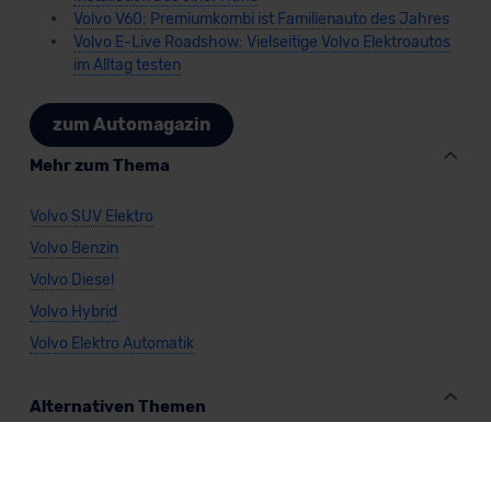
Volvo V60: Premiumkombi ist Familienauto des Jahres
Volvo E-Live Roadshow: Vielseitige Volvo Elektroautos
im Alltag testen
zum Automagazin
Mehr zum Thema
Volvo SUV Elektro
Volvo Benzin
Volvo Diesel
Volvo Hybrid
Volvo Elektro Automatik
Alternativen Themen
Volvo Privatkunden
Volvo Gewerbekunden