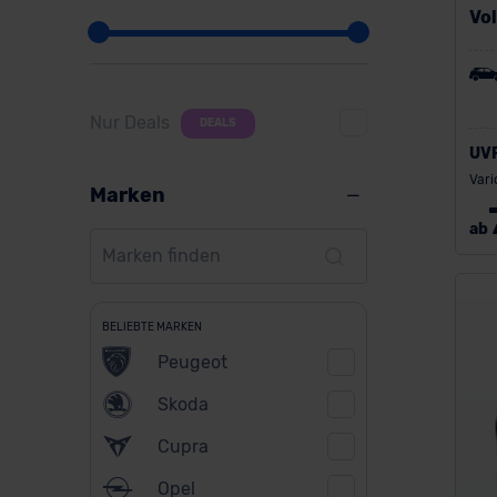
Vo
Nur Deals
DEALS
UV
Vari
Marken
ab
BELIEBTE MARKEN
Peugeot
Skoda
Cupra
Opel