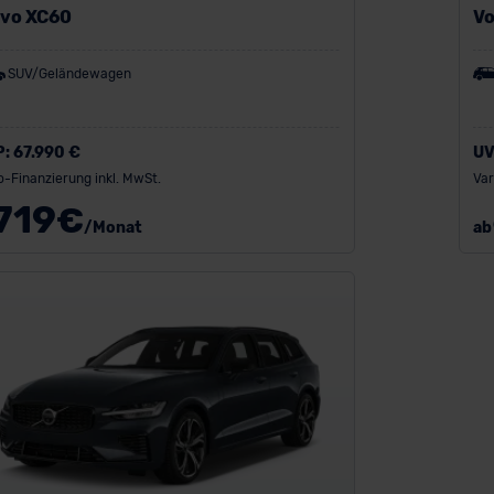
lvo XC60
Vo
SUV/Geländewagen
P:
67.990 €
UV
o-Finanzierung inkl. MwSt.
Var
719
€
/Monat
ab