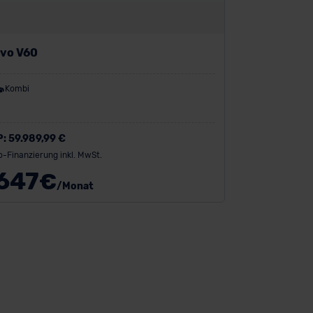
lvo V60
Kombi
P:
59.989,99 €
o-Finanzierung inkl. MwSt.
647
€
/Monat