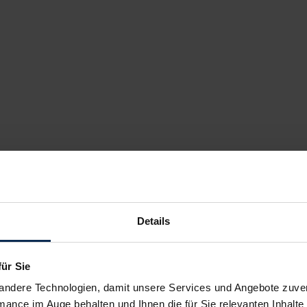
Details
für Sie
andere Technologien, damit unsere Services und Angebote zuverl
mance im Auge behalten und Ihnen die für Sie relevanten Inhalte 