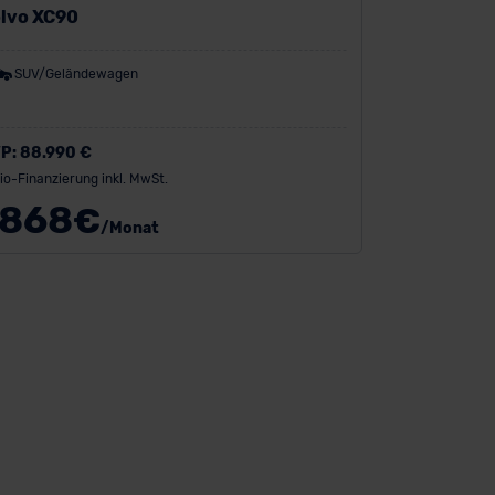
lvo XC90
SUV/Geländewagen
P:
88.990 €
io-Finanzierung inkl. MwSt.
868
€
/Monat