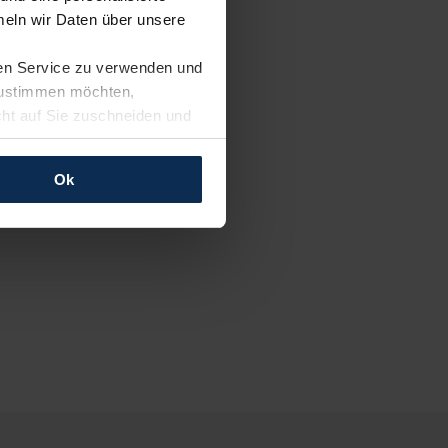
eln wir Daten über unsere
ren Service zu verwenden und
 zustimmen möchten,
cht auf Sie zuschneiden und
llungen jederzeit anpassen
Ok
rfolgen: Wir beabsichtigen
ssen. Soweit eine
age eines
nschutzklauseln (Art. 46
mationen zu den bestehenden
ter datenschutz@meinauto.de