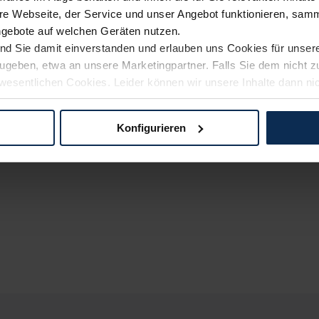
e Webseite, der Service und unser Angebot funktionieren, samm
ngebote auf welchen Geräten nutzen.
ind Sie damit einverstanden und erlauben uns Cookies für unse
rzugeben, etwa an unsere Marketingpartner. Falls Sie dem nicht
wesentlichen Cookies. Leider können wir unsere Inhalte dann ni
 dem Weg zu Ihrem Neuwagen unterstützen. Sie können die Einste
Konfigurieren
logien und Cookies gilt – soweit keine detaillierteren Angaben e
ger außerhalb der EU zu übermitteln oder dort verarbeiten zu la
rhalb der EU erfolgt, erfolgt dies ausschließlich auf der Grundl
 der EU-Kommission (Art. 45 Abs. 1 DSGVO), von Standarddate
n Sie hierzu Ihre Einwilligung freiwillig erteilen. Nähere Infor
 Sie über den Kontakt zu unserem Datenschutzbeauftragten un
pressum