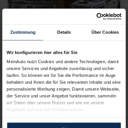
Zustimmung
Details
Über Cookies
Land Rover Defender oder Jeep Wrangler (Test
2022): Welche Legende fährt sicherer im Gelände?
Wir konfigurieren hier alles für Sie
MeinAuto nutzt Cookies und andere Technologien, damit
KI-generiert
unsere Services und Angebote zuverlässig und sicher
laufen. So können wir für Sie die Performance im Auge
behalten und Ihnen die für Sie relevanten Inhalte und eine
personalisierte Werbung zeigen. Damit unsere Webseite,
der Service und unser Angebot funktionieren, sammeln
wir Daten über unsere Nutzer und wie sie unsere
Angebote auf welchen Geräten nutzen.
Wenn Sie das „OK“ finden, sind Sie damit einverstanden
Jeep Grand Cherokee (Test 2022): Wie gut klettert
und erlauben uns Cookies für unseren Service zu
Generation V mit dem Plug-in-Hybrid?