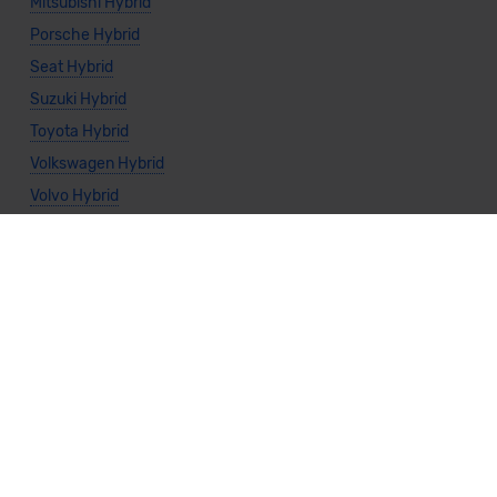
Mitsubishi Hybrid
Porsche Hybrid
Seat Hybrid
Suzuki Hybrid
Toyota Hybrid
Volkswagen Hybrid
Volvo Hybrid
Allgemeine Infos
Kombi Hybrid
Kompaktwagen Hybrid
Limousine Hybrid
Nutzfahrzeug Hybrid
SUV Hybrid
Sportwagen Hybrid