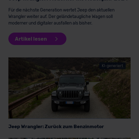
erteilen. Nähere Informationen zu den bestehenden
Für die nächste Generation wertet Jeep den aktuellen
Datenschutzklauseln können Sie über den Kontakt zu
Wrangler weiter auf. Der geländetaugliche Wagen soll
unserem Datenschutzbeauftragten unter
moderner und digitaler ausfallen als bisher.
datenschutz@meinauto.de anfordern.
Artikel lesen
Datenschutzerklärung
|
Impressum
KI-generiert
Jeep Wrangler: Zurück zum Benzinmotor