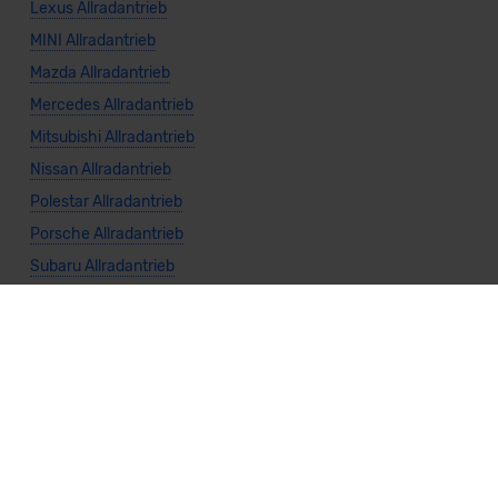
Lexus Allradantrieb
MINI Allradantrieb
Mazda Allradantrieb
Mercedes Allradantrieb
Mitsubishi Allradantrieb
Nissan Allradantrieb
Polestar Allradantrieb
Porsche Allradantrieb
Subaru Allradantrieb
Suzuki Allradantrieb
Toyota Allradantrieb
Volkswagen Allradantrieb
Volvo Allradantrieb
Allgemeine Infos