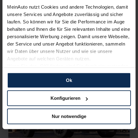
KI-generiert
MeinAuto nutzt Cookies und andere Technologien, damit
unsere Services und Angebote zuverlässig und sicher
laufen. So können wir für Sie die Performance im Auge
behalten und Ihnen die für Sie relevanten Inhalte und eine
personalisierte Werbung zeigen. Damit unsere Webseite,
der Service und unser Angebot funktionieren, sammeln
wir Daten über unsere Nutzer und wie sie unsere
Angebote auf welchen Geräten nutzen.
Land Rover Defender oder Jeep Wrangler (Test
Wenn Sie das „OK“ finden, sind Sie damit einverstanden
2022): Welche Legende fährt sicherer im Gelände?
und erlauben uns Cookies für unseren Service zu
Ok
verwenden und diese Daten an Dritte weiterzugeben,
etwa an unsere Marketingpartner. Falls Sie dem nicht
KI-generiert
zustimmen möchten, beschränken wir uns auf die
Konfigurieren
wesentlichen Cookies. Leider können wir unsere Inhalte
dann nicht auf Sie zuschneiden und Sie somit nicht
Nur notwendige
perfekt auf dem Weg zu Ihrem Neuwagen unterstützen.
Sie können die Einstellungen jederzeit anpassen oder
widerrufen.