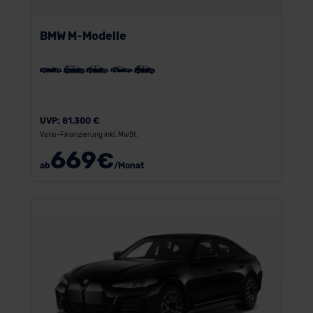
BMW M-Modelle
UVP:
81.300 €
Vario-Finanzierung inkl. MwSt.
669
€
ab
/Monat