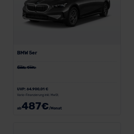
BMW 5er
UVP:
64.900,01 €
Vario-Finanzierung inkl. MwSt.
487
€
ab
/Monat