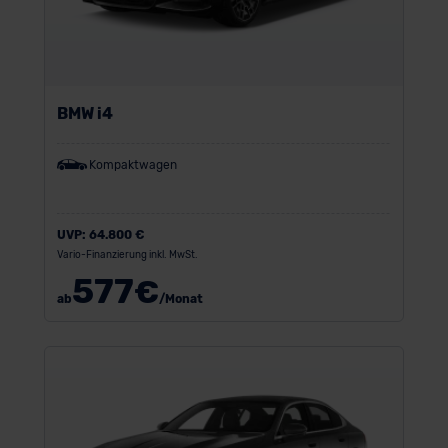
BMW i4
Kompaktwagen
UVP:
64.800 €
Vario-Finanzierung inkl. MwSt.
577
€
ab
/Monat