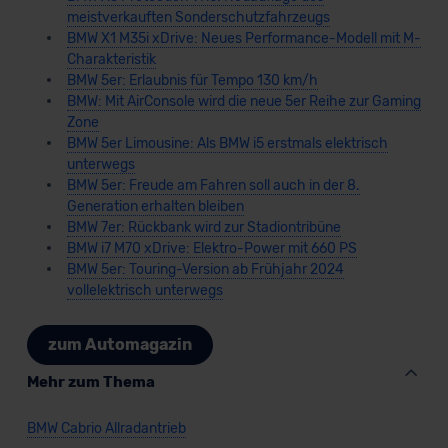
meistverkauften Sonderschutzfahrzeugs
BMW X1 M35i xDrive: Neues Performance-Modell mit M-
Charakteristik
BMW 5er: Erlaubnis für Tempo 130 km/h
BMW: Mit AirConsole wird die neue 5er Reihe zur Gaming
Zone
BMW 5er Limousine: Als BMW i5 erstmals elektrisch
unterwegs
BMW 5er: Freude am Fahren soll auch in der 8.
Generation erhalten bleiben
BMW 7er: Rückbank wird zur Stadiontribüne
BMW i7 M70 xDrive: Elektro-Power mit 660 PS
BMW 5er: Touring-Version ab Frühjahr 2024
vollelektrisch unterwegs
zum Automagazin
Mehr zum Thema
BMW Cabrio Allradantrieb