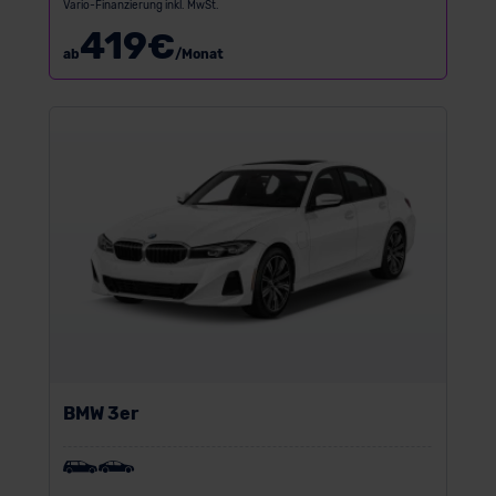
Vario-Finanzierung inkl. MwSt.
419
€
ab
/Monat
BMW 3er