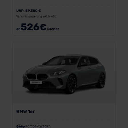
UVP:
59.300 €
Vario-Finanzierung inkl. MwSt.
526
€
ab
/Monat
BMW 1er
Kompaktwagen