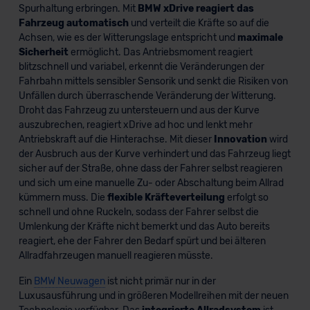
Spurhaltung erbringen. Mit
BMW xDrive
reagiert das
Fahrzeug automatisch
und verteilt die Kräfte so auf die
Achsen, wie es der Witterungslage entspricht und
maximale
Sicherheit
ermöglicht. Das Antriebsmoment reagiert
blitzschnell und variabel, erkennt die Veränderungen der
Fahrbahn mittels sensibler Sensorik und senkt die Risiken von
Unfällen durch überraschende Veränderung der Witterung.
Droht das Fahrzeug zu untersteuern und aus der Kurve
auszubrechen, reagiert xDrive ad hoc und lenkt mehr
Antriebskraft auf die Hinterachse. Mit dieser
Innovation
wird
der Ausbruch aus der Kurve verhindert und das Fahrzeug liegt
sicher auf der Straße, ohne dass der Fahrer selbst reagieren
und sich um eine manuelle Zu- oder Abschaltung beim Allrad
kümmern muss. Die
flexible Kräfteverteilung
erfolgt so
schnell und ohne Ruckeln, sodass der Fahrer selbst die
Umlenkung der Kräfte nicht bemerkt und das Auto bereits
reagiert, ehe der Fahrer den Bedarf spürt und bei älteren
Allradfahrzeugen manuell reagieren müsste.
Ein
BMW Neuwagen
ist nicht primär nur in der
Luxusausführung und in größeren Modellreihen mit der neuen