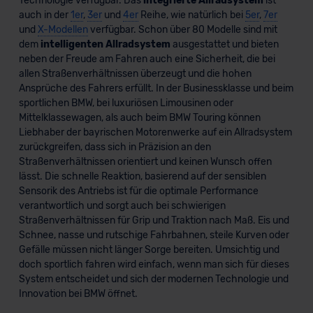
Technologie verfügbar. Das
integrierte Allradsystem
ist
auch in der
1er
,
3er
und
4er
Reihe, wie natürlich bei
5er
,
7er
und
X-Modellen
verfügbar. Schon über 80 Modelle sind mit
dem
intelligenten Allradsystem
ausgestattet und bieten
neben der Freude am Fahren auch eine Sicherheit, die bei
allen Straßenverhältnissen überzeugt und die hohen
Ansprüche des Fahrers erfüllt. In der Businessklasse und beim
sportlichen BMW, bei luxuriösen Limousinen oder
Mittelklassewagen, als auch beim BMW Touring können
Liebhaber der bayrischen Motorenwerke auf ein Allradsystem
zurückgreifen, dass sich in Präzision an den
Straßenverhältnissen orientiert und keinen Wunsch offen
lässt. Die schnelle Reaktion, basierend auf der sensiblen
Sensorik des Antriebs ist für die optimale Performance
verantwortlich und sorgt auch bei schwierigen
Straßenverhältnissen für Grip und Traktion nach Maß. Eis und
Schnee, nasse und rutschige Fahrbahnen, steile Kurven oder
Gefälle müssen nicht länger Sorge bereiten. Umsichtig und
doch sportlich fahren wird einfach, wenn man sich für dieses
System entscheidet und sich der modernen Technologie und
Innovation bei BMW öffnet.