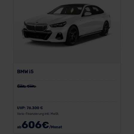
BMW i5
UVP:
76.300 €
Vario-Finanzierung inkl. MwSt.
606
€
ab
/Monat