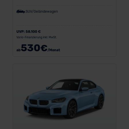
SUV/Geländewagen
UVP:
58.100 €
Vario-Finanzierung inkl. MwSt.
530
€
ab
/Monat