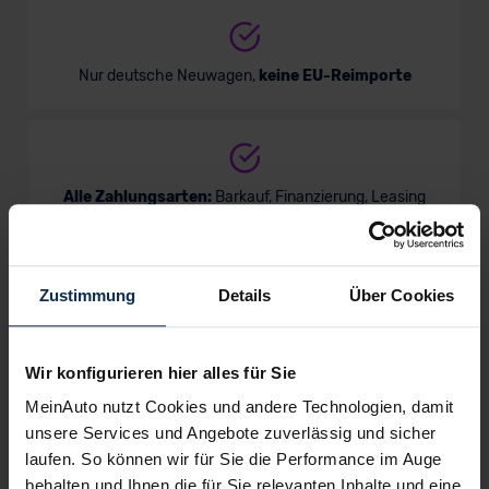
Nur deutsche Neuwagen,
keine EU-Reimporte
Alle Zahlungsarten:
Barkauf, Finanzierung, Leasing
Zustimmung
Details
Über Cookies
Keine Kosten:
Unser Service ist für dich 100%
kostenfrei
Wir konfigurieren hier alles für Sie
MeinAuto nutzt Cookies und andere Technologien, damit
unsere Services und Angebote zuverlässig und sicher
Wir sind stolz auf eine hohe
laufen. So können wir für Sie die Performance im Auge
Kundenzufriedenheit!
behalten und Ihnen die für Sie relevanten Inhalte und eine