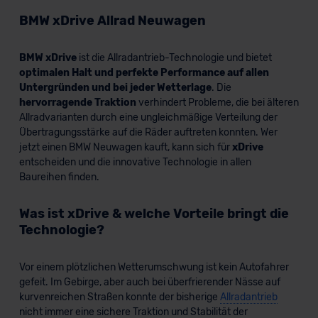
außerhalb der EU zu übermitteln oder dort verarbeiten zu
BMW xDrive Allrad Neuwagen
lassen. Soweit eine Übermittlung in ein Land außerhalb
der EU erfolgt, erfolgt dies ausschließlich auf der
Grundlage eines Angemessenheitsbeschlusses der EU-
BMW xDrive
ist die Allradantrieb-Technologie und bietet
Kommission (Art. 45 Abs. 1 DSGVO), von
optimalen Halt und perfekte Performance auf allen
Untergründen und bei jeder Wetterlage
. Die
Standarddatenschutzklauseln (Art. 46 Abs. 2 lit. c
hervorragende Traktion
verhindert Probleme, die bei älteren
DSGVO) oder wenn Sie hierzu Ihre Einwilligung freiwillig
Allradvarianten durch eine ungleichmäßige Verteilung der
erteilen. Nähere Informationen zu den bestehenden
Übertragungsstärke auf die Räder auftreten konnten. Wer
Datenschutzklauseln können Sie über den Kontakt zu
jetzt einen BMW Neuwagen kauft, kann sich für
xDrive
unserem Datenschutzbeauftragten unter
entscheiden und die innovative Technologie in allen
datenschutz@meinauto.de anfordern.
Baureihen finden.
Datenschutzerklärung
|
Impressum
Was ist xDrive & welche Vorteile bringt die
Technologie?
Vor einem plötzlichen Wetterumschwung ist kein Autofahrer
gefeit. Im Gebirge, aber auch bei überfrierender Nässe auf
kurvenreichen Straßen konnte der bisherige
Allradantrieb
nicht immer eine sichere Traktion und Stabilität der