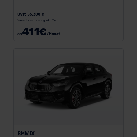
UVP:
55.300 €
Vario-Finanzierung inkl. MwSt.
411
€
ab
/Monat
BMW iX