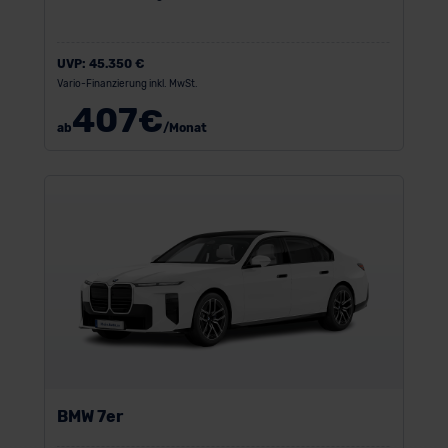
UVP:
45.350 €
Vario-Finanzierung inkl. MwSt.
407
€
ab
/Monat
BMW 7er