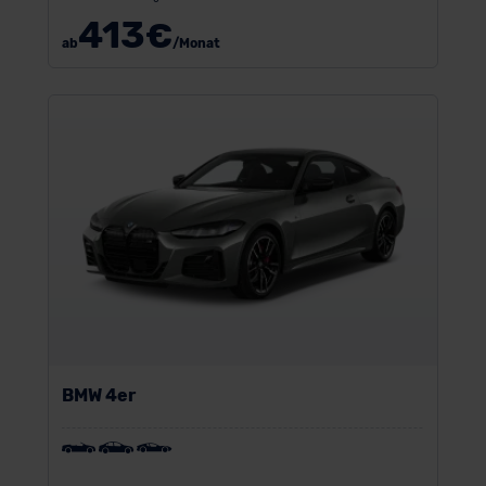
413
€
ab
/Monat
BMW 4er