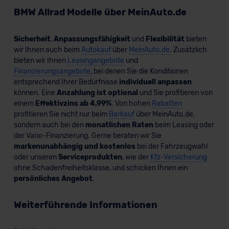
BMW Allrad Modelle über MeinAuto.de
Sicherheit
,
Anpassungsfähigkeit
und
Flexibilität
bieten
wir Ihnen auch beim
Autokauf
über
MeinAuto.de
. Zusätzlich
bieten wir Ihnen
Leasingangebote
und
Finanzierungsangebote
, bei denen Sie die Konditionen
entsprechend Ihrer Bedürfnisse
individuell anpassen
können. Eine
Anzahlung ist optional
und Sie profitieren von
einem
Effektivzins ab 4,99%
. Von hohen
Rabatten
profitieren Sie nicht nur beim
Barkauf
über MeinAuto.de,
sondern auch bei den
monatlichen Raten
beim Leasing oder
der Vario-Finanzierung. Gerne beraten wir Sie
markenunabhängig und kostenlos
bei der Fahrzeugwahl
oder unseren
Serviceprodukten
, wie der
Kfz-Versicherung
ohne Schadenfreiheitsklasse, und schicken Ihnen ein
persönliches Angebot
.
Weiterführende Informationen