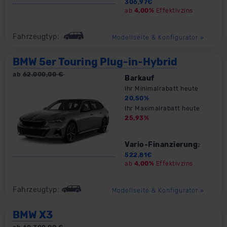
306,97
€
ab
4,00%
Effektivzins
Fahrzeugtyp:
Modellseite & Konfigurator
»
BMW 5er Touring Plug-in-Hybrid
ab
62.000,00
€
Barkauf
Ihr Minimalrabatt heute
20,50
%
Ihr Maximalrabatt heute
25,93
%
Vario-Finanzierung
2
522,81
€
ab
4,00%
Effektivzins
Fahrzeugtyp:
Modellseite & Konfigurator
»
BMW X3