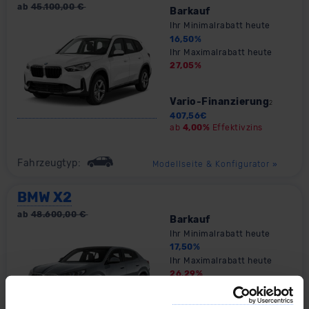
ab
45.100,00
€
Barkauf
Ihr Minimalrabatt heute
16,50
%
Ihr Maximalrabatt heute
27,05
%
Vario-Finanzierung
2
407,56
€
ab
4,00%
Effektivzins
Fahrzeugtyp:
Modellseite & Konfigurator
»
BMW X2
ab
48.600,00
€
Barkauf
Ihr Minimalrabatt heute
17,50
%
Ihr Maximalrabatt heute
26,29
%