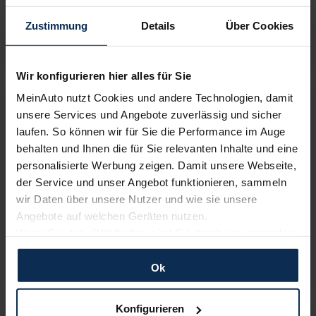
Vario-Finanzierung
2
403,72
€
Zustimmung
Details
Über Cookies
ab
4,00%
Effektivzins
Fahrzeugtyp:
Modellseite & Konfigurator
»
Wir konfigurieren hier alles für Sie
BMW X7
MeinAuto nutzt Cookies und andere Technologien, damit
unsere Services und Angebote zuverlässig und sicher
ab
106.500,00
€
Barkauf
laufen. So können wir für Sie die Performance im Auge
Ihr Minimalrabatt heute
behalten und Ihnen die für Sie relevanten Inhalte und eine
16,00
%
Ihr Maximalrabatt heute
personalisierte Werbung zeigen. Damit unsere Webseite,
25,32
%
der Service und unser Angebot funktionieren, sammeln
wir Daten über unsere Nutzer und wie sie unsere
Vario-Finanzierung
Angebote auf welchen Geräten nutzen.
2
741,43
€
Wenn Sie das „OK“ finden, sind Sie damit einverstanden
ab
4,00%
Effektivzins
und erlauben uns Cookies für unseren Service zu
verwenden und diese Daten an Dritte weiterzugeben,
Ok
Fahrzeugtyp:
Modellseite & Konfigurator
»
etwa an unsere Marketingpartner. Falls Sie dem nicht
zustimmen möchten, beschränken wir uns auf die
Konfigurieren
BMW X3 Plug-in-Hybrid