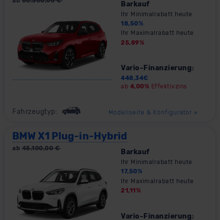
ab
60.300,00
€
Barkauf
Ihr Minimalrabatt heute
18,50
%
Ihr Maximalrabatt heute
25,89
%
Vario-Finanzierung
2
448,34
€
ab
4,00%
Effektivzins
Fahrzeugtyp:
Modellseite & Konfigurator
»
BMW X1 Plug-in-Hybrid
ab
45.100,00
€
Barkauf
Ihr Minimalrabatt heute
17,50
%
Ihr Maximalrabatt heute
21,11
%
Vario-Finanzierung
2