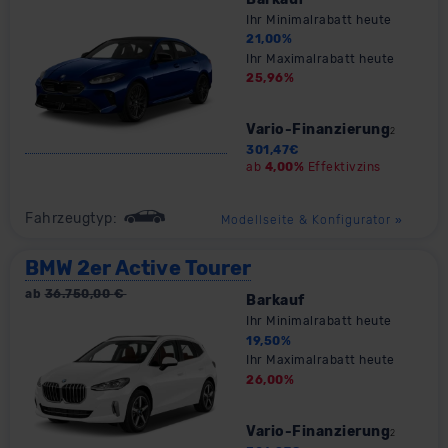
Ihr Minimalrabatt heute
21,00
%
Ihr Maximalrabatt heute
25,96
%
Vario-Finanzierung
2
301,47
€
ab
4,00%
Effektivzins
Fahrzeugtyp:
Modellseite & Konfigurator
»
BMW 2er Active Tourer
ab
36.750,00
€
Barkauf
Ihr Minimalrabatt heute
19,50
%
Ihr Maximalrabatt heute
26,00
%
Vario-Finanzierung
2