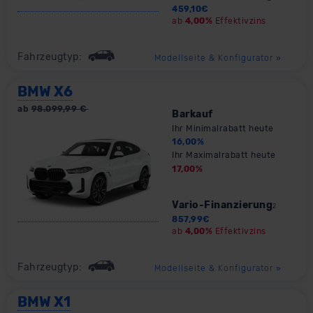
459,10
€
ab
4,00%
Effektivzins
Fahrzeugtyp:
Modellseite & Konfigurator
»
BMW X6
ab
98.099,99
€
Barkauf
Ihr Minimalrabatt heute
16,00
%
Ihr Maximalrabatt heute
17,00
%
Vario-Finanzierung
2
857,99
€
ab
4,00%
Effektivzins
Fahrzeugtyp:
Modellseite & Konfigurator
»
BMW X1