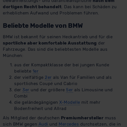
Gewährleistungs- und Garantieansprüche
nach dem
dortigen Recht behandelt
. Das kann bei Schäden zu
erheblichem Aufwand und Problemen führen.
Beliebte Modelle von BMW
BMW ist bekannt für seinen Heckantrieb und für die
sportliche aber komfortable Ausstattung
der
Fahrzeuge. Das sind die beliebtesten Modelle aus
München:
aus der Kompaktklasse der bei jungen Kunde
beliebte
1er
der vielfältige
2er
als Van für Familien und als
sportliches Coupé und Cabrio
der
3er
und der größere
5er
als Limousine und
Combi
die geländegängigen
X-Modelle
mit mehr
Bodenfreiheit und Allrad
Als Mitglied der deutschen
Premiumhersteller
muss
sich BMW gegen
Audi
und
Mercedes
durchsetzen, die in