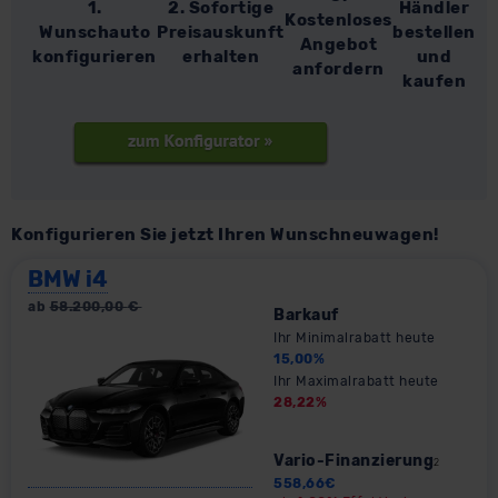
1.
2. Sofortige
Händler
Kostenloses
Wunschauto
Preisauskunft
bestellen
Angebot
konfigurieren
erhalten
und
anfordern
kaufen
Konfigurieren Sie jetzt Ihren Wunschneuwagen!
BMW i4
ab
58.200,00
€
Barkauf
Ihr Minimalrabatt heute
15,00
%
Ihr Maximalrabatt heute
28,22
%
Vario-Finanzierung
2
558,66
€