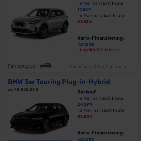
Ihr Minimalrabatt heute
17,00
%
Ihr Maximalrabatt heute
21,82
%
Vario-Finanzierung
2
451,02
€
ab
4,00%
Effektivzins
Fahrzeugtyp:
Modellseite & Konfigurator
»
BMW 3er Touring Plug-in-Hybrid
ab
48.300,01
€
Barkauf
Ihr Minimalrabatt heute
24,29
%
Ihr Maximalrabatt heute
30,50
%
Vario-Finanzierung
2
527,60
€