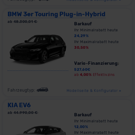
BMW 3er Touring Plug-in-Hybrid
ab
48.300,01
€
Barkauf
Ihr Minimalrabatt heute
24,29
%
Ihr Maximalrabatt heute
30,50
%
Vario-Finanzierung
2
527,60
€
ab
4,00%
Effektivzins
Fahrzeugtyp:
Modellseite & Konfigurator
»
KIA EV6
ab
44.990,00
€
Barkauf
Ihr Minimalrabatt heute
12,00
%
Ihr Maximalrabatt heute