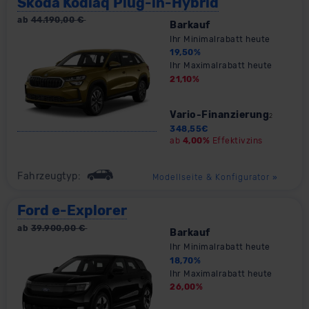
Skoda Kodiaq Plug-in-Hybrid
ab
44.190,00
€
Barkauf
Ihr Minimalrabatt heute
19,50
%
Ihr Maximalrabatt heute
21,10
%
Vario-Finanzierung
2
348,55
€
ab
4,00%
Effektivzins
Fahrzeugtyp:
Modellseite & Konfigurator
»
Ford e-Explorer
ab
39.900,00
€
Barkauf
Ihr Minimalrabatt heute
18,70
%
Ihr Maximalrabatt heute
26,00
%