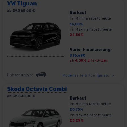
VW Tiguan
ab
39.385,00
€
Barkauf
Ihr Minimalrabatt heute
16,00
%
Ihr Maximalrabatt heute
24,50
%
Vario-Finanzierung
2
336,68
€
ab
4,00%
Effektivzins
Fahrzeugtyp:
Modellseite & Konfigurator
»
Skoda Octavia Combi
ab
32.840,00
€
Barkauf
Ihr Minimalrabatt heute
20,75
%
Ihr Maximalrabatt heute
23,25
%