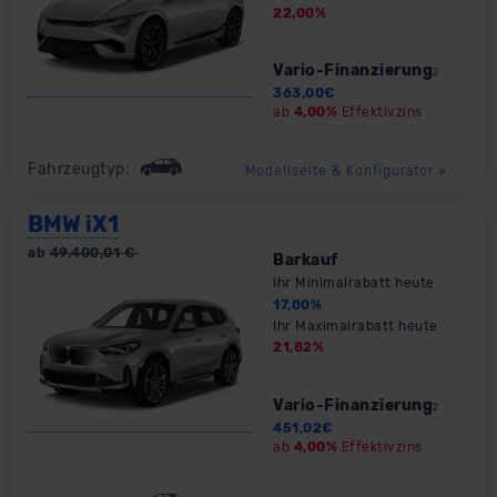
22,00
%
Vario-Finanzierung
2
363,00
€
ab
4,00%
Effektivzins
Fahrzeugtyp:
Modellseite & Konfigurator
»
BMW iX1
ab
49.400,01
€
Barkauf
Ihr Minimalrabatt heute
17,00
%
Ihr Maximalrabatt heute
21,82
%
Vario-Finanzierung
2
451,02
€
ab
4,00%
Effektivzins