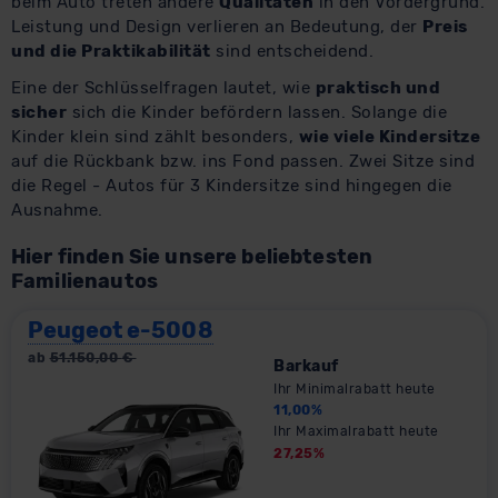
beim Auto treten andere
Qualitäten
in den Vordergrund.
Leistung und Design verlieren an Bedeutung, der
Preis
und die Praktikabilität
sind entscheidend.
Eine der Schlüsselfragen lautet, wie
praktisch und
sicher
sich die Kinder befördern lassen. Solange die
Kinder klein sind zählt besonders,
wie viele Kindersitze
auf die Rückbank bzw. ins Fond passen. Zwei Sitze sind
die Regel - Autos für 3 Kindersitze sind hingegen die
Ausnahme.
Hier finden Sie unsere beliebtesten
Familienautos
Peugeot e-5008
ab
51.150,00
€
Barkauf
Ihr Minimalrabatt heute
11,00
%
Ihr Maximalrabatt heute
27,25
%