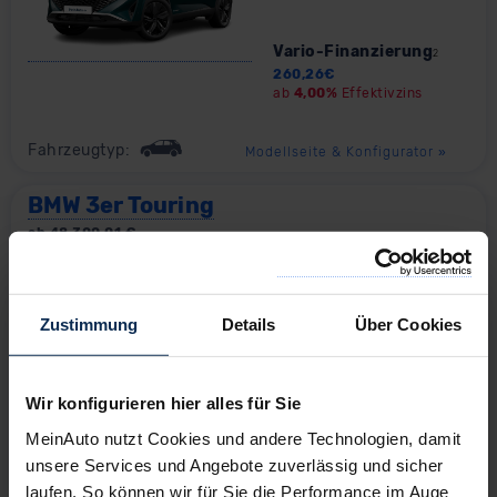
Vario-Finanzierung
2
260,26
€
ab
4,00%
Effektivzins
Fahrzeugtyp:
Modellseite & Konfigurator
»
BMW 3er Touring
ab
48.300,01
€
Barkauf
Ihr Minimalrabatt heute
27,59
%
Ihr Maximalrabatt heute
Zustimmung
Details
Über Cookies
29,59
%
Vario-Finanzierung
2
Wir konfigurieren hier alles für Sie
330,96
€
ab
4,00%
Effektivzins
MeinAuto nutzt Cookies und andere Technologien, damit
unsere Services und Angebote zuverlässig und sicher
Fahrzeugtyp:
Modellseite & Konfigurator
»
laufen. So können wir für Sie die Performance im Auge