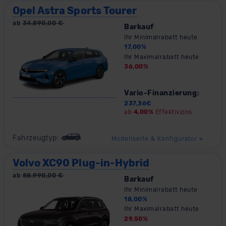
Opel Astra Sports Tourer
ab
34.890,00
€
Barkauf
Ihr Minimalrabatt heute
17,00
%
Ihr Maximalrabatt heute
36,00
%
Vario-Finanzierung
2
237,36
€
ab
4,00%
Effektivzins
Fahrzeugtyp:
Modellseite & Konfigurator
»
Volvo XC90 Plug-in-Hybrid
ab
88.990,00
€
Barkauf
Ihr Minimalrabatt heute
18,00
%
Ihr Maximalrabatt heute
29,50
%