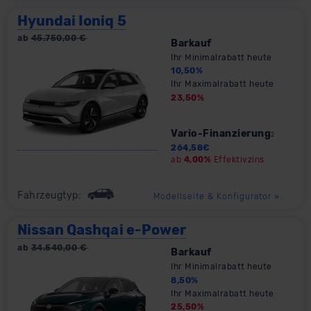
Hyundai Ioniq 5
ab
45.750,00
€
Barkauf
Ihr Minimalrabatt heute
10,50
%
Ihr Maximalrabatt heute
23,50
%
Vario-Finanzierung
2
264,58
€
ab
4,00%
Effektivzins
Fahrzeugtyp:
Modellseite & Konfigurator
»
Nissan Qashqai e-Power
ab
34.540,00
€
Barkauf
Ihr Minimalrabatt heute
8,50
%
Ihr Maximalrabatt heute
25,50
%