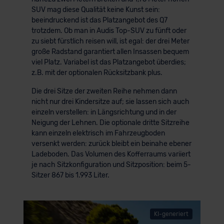
SUV mag diese Qualität keine Kunst sein:
beeindruckend ist das Platzangebot des Q7
trotzdem. Ob man in Audis Top-SUV zu fünft oder
zu siebt fürstlich reisen will, ist egal: der drei Meter
große Radstand garantiert allen Insassen bequem
viel Platz. Variabel ist das Platzangebot überdies;
z.B. mit der optionalen Rücksitzbank plus.
Die drei Sitze der zweiten Reihe nehmen dann
nicht nur drei Kindersitze auf; sie lassen sich auch
einzeln verstellen: in Längsrichtung und in der
Neigung der Lehnen. Die optionale dritte Sitzreihe
kann einzeln elektrisch im Fahrzeugboden
versenkt werden: zurück bleibt ein beinahe ebener
Ladeboden. Das Volumen des Kofferraums variiert
je nach Sitzkonfiguration und Sitzposition: beim 5-
Sitzer 867 bis 1.993 Liter.
KI-generiert