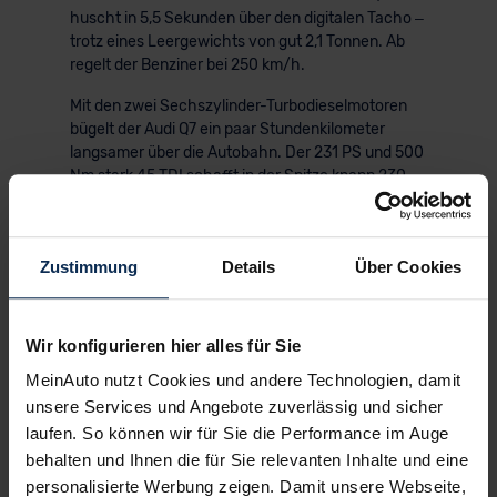
huscht in 5,5 Sekunden über den digitalen Tacho –
trotz eines Leergewichts von gut 2,1 Tonnen. Ab
regelt der Benziner bei 250 km/h.
Mit den zwei Sechszylinder-Turbodieselmotoren
bügelt der Audi Q7 ein paar Stundenkilometer
langsamer über die Autobahn. Der 231 PS und 500
Nm stark 45 TDI schafft in der Spitze knapp 230 –
der 286 PS und 600 Nm kräftige 50 TDI gut 240
km/h (Energieverbrauch kombiniert: 8 Liter auf
100 km, 210 g/km CO2 und CO2-Klasse G).
Zustimmung
Details
Über Cookies
KI-generiert
Wir konfigurieren hier alles für Sie
MeinAuto nutzt Cookies und andere Technologien, damit
unsere Services und Angebote zuverlässig und sicher
laufen. So können wir für Sie die Performance im Auge
behalten und Ihnen die für Sie relevanten Inhalte und eine
personalisierte Werbung zeigen. Damit unsere Webseite,