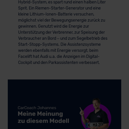
Hybrid-System, es spart rund einen halben Liter
der EU erfolgt, erfolgt dies ausschließlich auf der
Sprit. Ein Riemen-Starter-Generator und eine
Grundlage eines Angemessenheitsbeschlusses der EU-
kleine Lithium-Ionen-Batterie versuchen,
Kommission (Art. 45 Abs. 1 DSGVO), von
möglichst viel der Bewegungsenergie zurück zu
gewinnen. Genutzt wird die Energie zur
Standarddatenschutzklauseln (Art. 46 Abs. 2 lit. c
Unterstützung der Verbrenner, zur Speisung der
DSGVO) oder wenn Sie hierzu Ihre Einwilligung freiwillig
Verbraucher an Bord – und zum Segelbetrieb des
erteilen. Nähere Informationen zu den bestehenden
Start-Stopp-Systems. Die Assistenzsysteme
Datenschutzklauseln können Sie über den Kontakt zu
werden ebenfalls mit Energie versorgt; beim
unserem Datenschutzbeauftragten unter
Facelift hat Audi u.a. die Anzeigen im Digital-
datenschutz@meinauto.de anfordern.
Cockpit und den Parkassistenten verbessert.
Datenschutzerklärung
|
Impressum