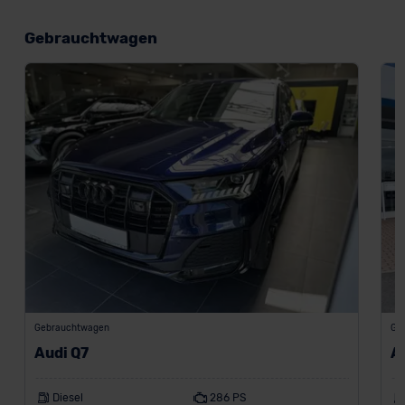
Gebrauchtwagen
Gebrauchtwagen
Ge
Audi Q7
A
Diesel
286 PS