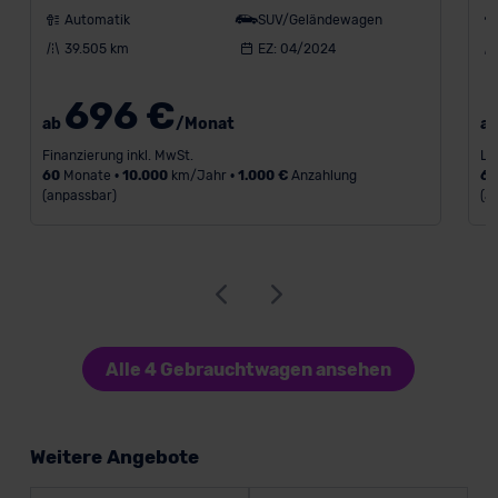
Automatik
SUV/Geländewagen
39.505 km
EZ: 04/2024
696 €
ab
/Monat
a
Finanzierung inkl. MwSt.
Le
60
Monate •
10.000
km/Jahr •
1.000 €
Anzahlung
6
(anpassbar)
(a
Alle 4 Gebrauchtwagen ansehen
Weitere Angebote