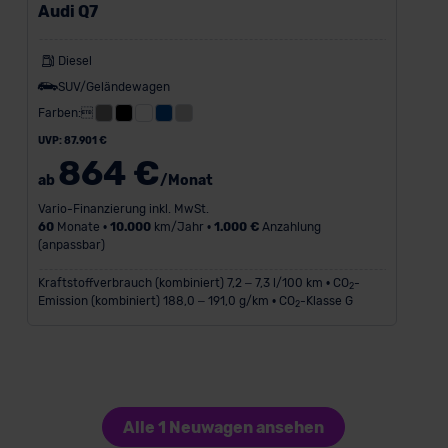
Audi Q7
Diesel
SUV/Geländewagen
Farben:
UVP: 87.901 €
864 €
ab
/Monat
Vario-Finanzierung inkl. MwSt.
60
Monate •
10.000
km/Jahr •
1.000 €
Anzahlung
(anpassbar)
Kraftstoffverbrauch (kombiniert) 7,2 – 7,3 l/100 km • CO
-
2
Emission (kombiniert) 188,0 – 191,0 g/km • CO
-Klasse G
2
Alle 1 Neuwagen ansehen