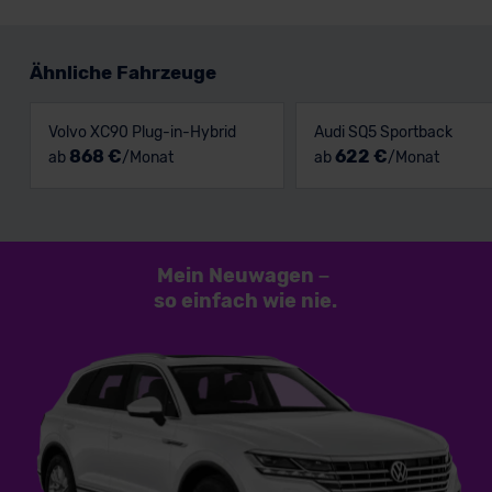
Ähnliche Fahrzeuge
Volvo XC90 Plug-in-Hybrid
Audi SQ5 Sportback
868 €
622 €
ab
/Monat
ab
/Monat
Mein Neuwagen
–
so einfach
wie nie.