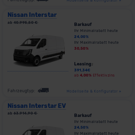
Modellseite & Konfigurator
»
Nissan Interstar
ab
40.995,50
€
Barkauf
Ihr Minimalrabatt heute
24,00
%
Ihr Maximalrabatt heute
30,50
%
Leasing
2
391,34
€
ab
4,00%
Effektivzins
Fahrzeugtyp:
Modellseite & Konfigurator
»
Nissan Interstar EV
ab
63.914,90
€
Barkauf
Ihr Minimalrabatt heute
24,50
%
Ihr Maximalrabatt heute