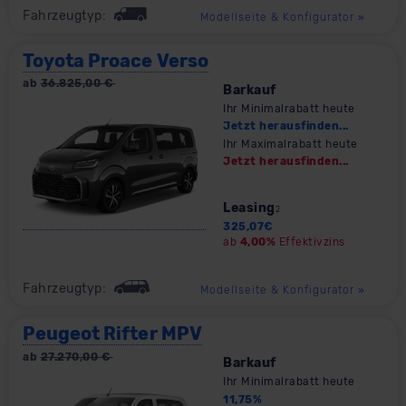
Fahrzeugtyp:
Modellseite & Konfigurator
»
Toyota Proace Verso
ab
36.825,00
€
Barkauf
Ihr Minimalrabatt heute
Jetzt herausfinden...
Ihr Maximalrabatt heute
Jetzt herausfinden...
Leasing
2
325,07
€
ab
4,00%
Effektivzins
Fahrzeugtyp:
Modellseite & Konfigurator
»
Peugeot Rifter MPV
ab
27.270,00
€
Barkauf
Ihr Minimalrabatt heute
11,75
%