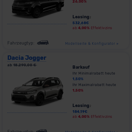
26,00
%
Leasing
2
532,68
€
ab
4,00%
Effektivzins
Fahrzeugtyp:
Modellseite & Konfigurator
»
Dacia Jogger
ab
18.290,00
€
Barkauf
Ihr Minimalrabatt heute
1,50
%
Ihr Maximalrabatt heute
1,50
%
Leasing
2
184,19
€
ab
4,00%
Effektivzins
Fahrzeugtyp: