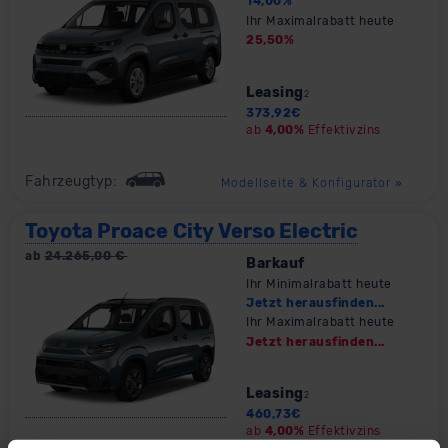
14,00
%
Ihr Maximalrabatt heute
25,50
%
Leasing
2
373,92
€
ab
4,00%
Effektivzins
Fahrzeugtyp:
Modellseite & Konfigurator
»
Toyota Proace City Verso Electric
ab
24.265,00
€
Barkauf
Ihr Minimalrabatt heute
Jetzt herausfinden...
Ihr Maximalrabatt heute
Jetzt herausfinden...
Leasing
2
460,73
€
ab
4,00%
Effektivzins