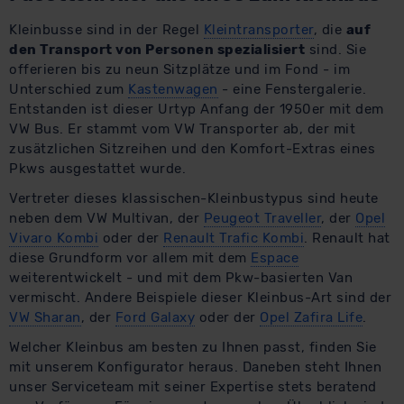
Datenschutzklauseln können Sie über den Kontakt zu
unserem Datenschutzbeauftragten unter
Kleinbusse sind in der Regel
Kleintransporter
, die
auf
datenschutz@meinauto.de anfordern.
den Transport von Personen spezialisiert
sind. Sie
offerieren bis zu neun Sitzplätze und im Fond - im
Datenschutzerklärung
|
Impressum
Unterschied zum
Kastenwagen
- eine Fenstergalerie.
Entstanden ist dieser Urtyp Anfang der 1950er mit dem
VW Bus. Er stammt vom VW Transporter ab, der mit
zusätzlichen Sitzreihen und den Komfort-Extras eines
Pkws ausgestattet wurde.
Vertreter dieses klassischen-Kleinbustypus sind heute
neben dem VW Multivan, der
Peugeot Traveller
, der
Opel
Vivaro Kombi
oder der
Renault Trafic Kombi
. Renault hat
diese Grundform vor allem mit dem
Espace
weiterentwickelt - und mit dem Pkw-basierten Van
vermischt. Andere Beispiele dieser Kleinbus-Art sind der
VW Sharan
, der
Ford Galaxy
oder der
Opel Zafira Life
.
Welcher Kleinbus am besten zu Ihnen passt, finden Sie
mit unserem Konfigurator heraus. Daneben steht Ihnen
unser Serviceteam mit seiner Expertise stets beratend