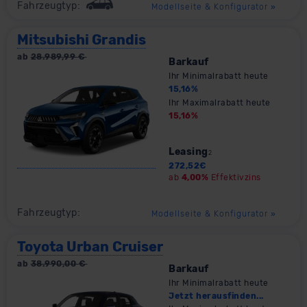
Fahrzeugtyp:
Modellseite & Konfigurator
»
Mitsubishi Grandis
ab
28.989,99
€
Barkauf
Ihr Minimalrabatt heute
15,16
%
Ihr Maximalrabatt heute
15,16
%
Leasing
2
272,52
€
ab
4,00%
Effektivzins
Fahrzeugtyp:
Modellseite & Konfigurator
»
Toyota Urban Cruiser
ab
38.990,00
€
Barkauf
Ihr Minimalrabatt heute
Jetzt herausfinden...