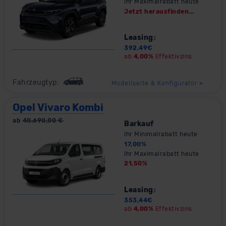
Ihr Maximalrabatt heute
Jetzt herausfinden...
Leasing
2
392,49
€
ab
4,00%
Effektivzins
Fahrzeugtyp:
Modellseite & Konfigurator
»
Opel Vivaro Kombi
ab
40.690,00
€
Barkauf
Ihr Minimalrabatt heute
17,00
%
Ihr Maximalrabatt heute
21,50
%
Leasing
2
353,44
€
ab
4,00%
Effektivzins