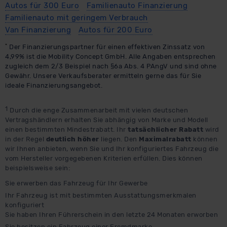
Autos für 300 Euro
Familienauto Finanzierung
Familienauto mit geringem Verbrauch
Van Finanzierung
Autos für 200 Euro
*
Der Finanzierungspartner für einen effektiven Zinssatz von
4,99% ist die Mobility Concept GmbH. Alle Angaben entsprechen
zugleich dem 2/3 Beispiel nach §6a Abs. 4 PAngV und sind ohne
Gewähr. Unsere Verkaufsberater ermitteln gerne das für Sie
ideale Finanzierungsangebot.
1
Durch die enge Zusammenarbeit mit vielen deutschen
Vertragshändlern erhalten Sie abhängig von Marke und Modell
einen bestimmten Mindestrabatt. Ihr
tatsächlicher Rabatt
wird
in der Regel
deutlich höher
liegen. Den
Maximalrabatt
können
wir Ihnen anbieten, wenn Sie und Ihr konfiguriertes Fahrzeug die
vom Hersteller vorgegebenen Kriterien erfüllen. Dies können
beispielsweise sein:
Sie erwerben das Fahrzeug für Ihr Gewerbe
Ihr Fahrzeug ist mit bestimmten Ausstattungsmerkmalen
konfiguriert
Sie haben Ihren Führerschein in den letzte 24 Monaten erworben
Sie besitzen ein Fahrzeug einer Fremdmarke