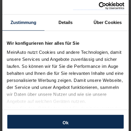
Fahrzeugtyp:
Modellseite & Konfigurator
»
Zustimmung
Details
Über Cookies
Suzuki eVitara
ab
29.990,00
€
Barkauf
Ihr Minimalrabatt heute
Wir konfigurieren hier alles für Sie
17,25
%
Ihr Maximalrabatt heute
MeinAuto nutzt Cookies und andere Technologien, damit
22,25
%
unsere Services und Angebote zuverlässig und sicher
laufen. So können wir für Sie die Performance im Auge
Leasing
behalten und Ihnen die für Sie relevanten Inhalte und eine
2
310,09
€
personalisierte Werbung zeigen. Damit unsere Webseite,
ab
4,00%
Effektivzins
der Service und unser Angebot funktionieren, sammeln
wir Daten über unsere Nutzer und wie sie unsere
Fahrzeugtyp:
Modellseite & Konfigurator
»
Angebote auf welchen Geräten nutzen.
Wenn Sie das „OK“ finden, sind Sie damit einverstanden
KIA PV 5 Cargo
und erlauben uns Cookies für unseren Service zu
ab
42.105,00
€
Barkauf
verwenden und diese Daten an Dritte weiterzugeben,
Ok
Ihr Minimalrabatt heute
etwa an unsere Marketingpartner. Falls Sie dem nicht