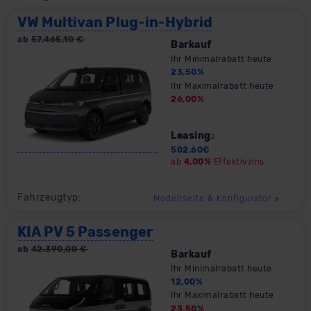
VW Multivan Plug-in-Hybrid
ab
57.465,10
€
Barkauf
Ihr Minimalrabatt heute
23,50
%
Ihr Maximalrabatt heute
26,00
%
Leasing
2
502,60
€
ab
4,00%
Effektivzins
Fahrzeugtyp:
Modellseite & Konfigurator
»
KIA PV 5 Passenger
ab
42.390,00
€
Barkauf
Ihr Minimalrabatt heute
12,00
%
Ihr Maximalrabatt heute
23,50
%