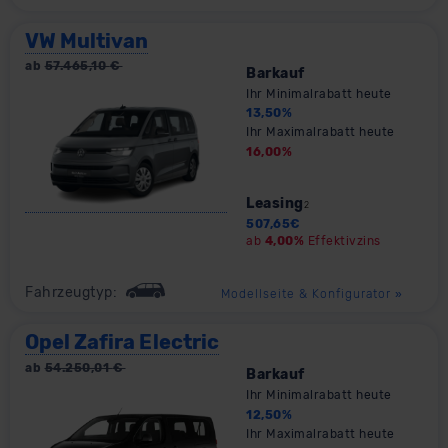
VW Multivan
ab
57.465,10
€
Barkauf
Ihr Minimalrabatt heute
13,50
%
Ihr Maximalrabatt heute
16,00
%
Leasing
2
507,65
€
ab
4,00%
Effektivzins
Fahrzeugtyp:
Modellseite & Konfigurator
»
Opel Zafira Electric
ab
54.250,01
€
Barkauf
Ihr Minimalrabatt heute
12,50
%
Ihr Maximalrabatt heute