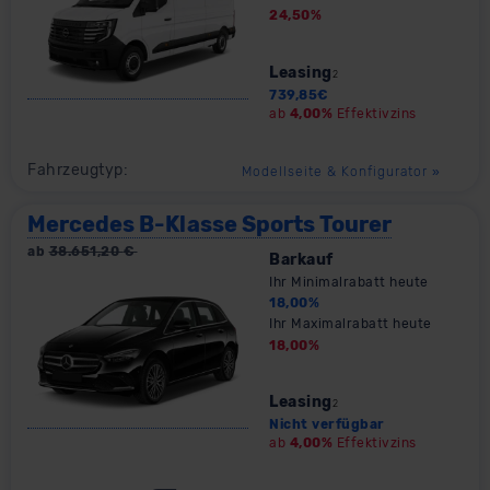
24,50
%
Leasing
2
739,85
€
ab
4,00%
Effektivzins
Fahrzeugtyp:
Modellseite & Konfigurator
»
Mercedes B-Klasse Sports Tourer
ab
38.651,20
€
Barkauf
Ihr Minimalrabatt heute
18,00
%
Ihr Maximalrabatt heute
18,00
%
Leasing
2
Nicht verfügbar
ab
4,00%
Effektivzins