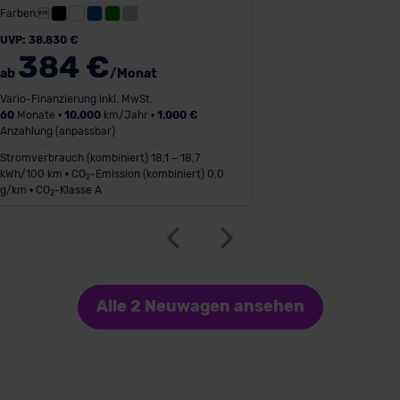
Farben:
UVP: 38.830 €
384 €
ab
/Monat
Vario-Finanzierung inkl. MwSt.
60
Monate •
10.000
km/Jahr •
1.000 €
Anzahlung (anpassbar)
Stromverbrauch (kombiniert) 18,1 – 18,7
kWh/100 km • CO
-Emission (kombiniert) 0,0
2
g/km • CO
-Klasse A
2
Alle 2 Neuwagen ansehen