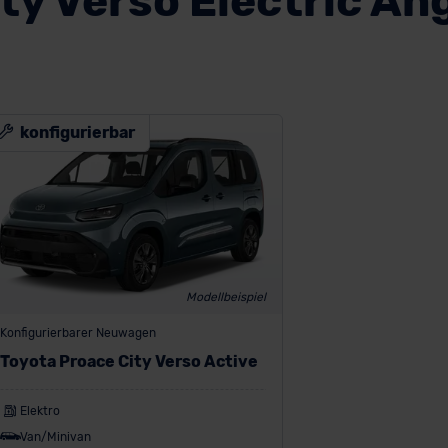
ty Verso Electric A
konfigurierbar
Modellbeispiel
Konfigurierbarer Neuwagen
Toyota Proace City Verso Active
Elektro
Van/Minivan