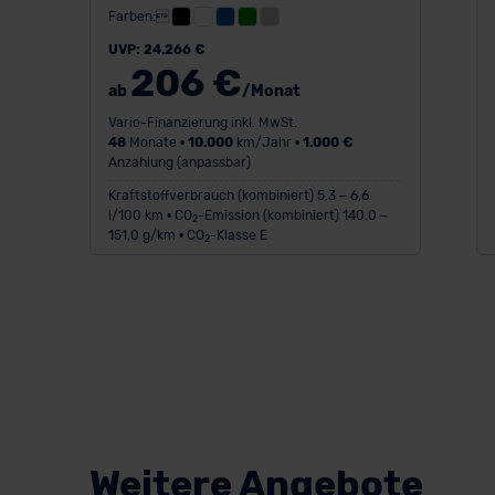
Farben:
UVP: 24.266 €
206 €
ab
/Monat
Vario-Finanzierung inkl. MwSt.
48
Monate •
10.000
km/Jahr •
1.000 €
Anzahlung (anpassbar)
Kraftstoffverbrauch (kombiniert) 5,3 – 6,6
l/100 km • CO
-Emission (kombiniert) 140,0 –
2
151,0 g/km • CO
-Klasse E
2
Weitere Angebote