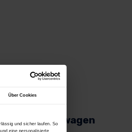
Über Cookies
o Electric Neuwagen
ässig und sicher laufen. So
und eine personalisierte