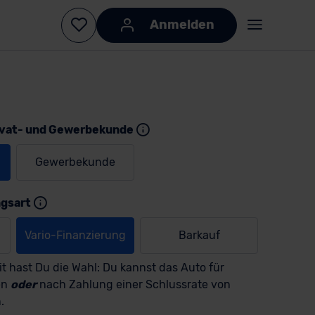
Anmelden
ivat- und Gewerbekunde
Gewerbekunde
ngsart
KI-generiert
KI-
generiert
Vario-Finanzierung
Barkauf
t hast Du die Wahl: Du kannst das Auto für
en
oder
nach Zahlung einer Schlussrate von
.