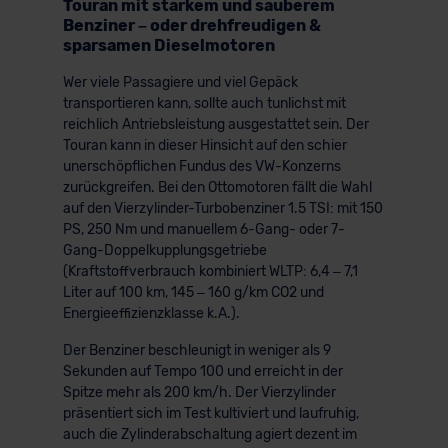
Touran mit starkem und sauberem
Benziner – oder drehfreudigen &
sparsamen Dieselmotoren
Wer viele Passagiere und viel Gepäck
transportieren kann, sollte auch tunlichst mit
reichlich Antriebsleistung ausgestattet sein. Der
Touran kann in dieser Hinsicht auf den schier
unerschöpflichen Fundus des VW-Konzerns
zurückgreifen. Bei den Ottomotoren fällt die Wahl
auf den Vierzylinder-Turbobenziner 1.5 TSI: mit 150
PS, 250 Nm und manuellem 6-Gang- oder 7-
Gang-Doppelkupplungsgetriebe
(Kraftstoffverbrauch kombiniert WLTP: 6,4 – 7,1
Liter auf 100 km, 145 – 160 g/km CO2 und
Energieeffizienzklasse k.A.).
Der Benziner beschleunigt in weniger als 9
Sekunden auf Tempo 100 und erreicht in der
Spitze mehr als 200 km/h. Der Vierzylinder
präsentiert sich im Test kultiviert und laufruhig,
auch die Zylinderabschaltung agiert dezent im