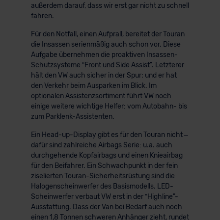
außerdem darauf, dass wir erst gar nicht zu schnell
fahren.
Für den Notfall, einen Aufprall, bereitet der Touran
die Insassen serienmäßig auch schon vor. Diese
Aufgabe übernehmen die proaktiven Insassen-
Schutzsysteme ʺFront und Side Assist". Letzterer
hält den VW auch sicher in der Spur; und er hat
den Verkehr beim Ausparken im Blick. Im
optionalen Assistenzsortiment führt VW noch
einige weitere wichtige Helfer: vom Autobahn- bis
zum Parklenk-Assistenten.
Ein Head-up-Display gibt es für den Touran nicht –
dafür sind zahlreiche Airbags Serie: u.a. auch
durchgehende Kopfairbags und einen Knieairbag
für den Beifahrer. Ein Schwachpunkt in der fein
ziselierten Touran-Sicherheitsrüstung sind die
Halogenscheinwerfer des Basismodells. LED-
Scheinwerfer verbaut VW erst in der ʺHighline"-
Ausstattung. Dass der Van bei Bedarf auch noch
einen 1,8 Tonnen schweren Anhänger zieht, rundet