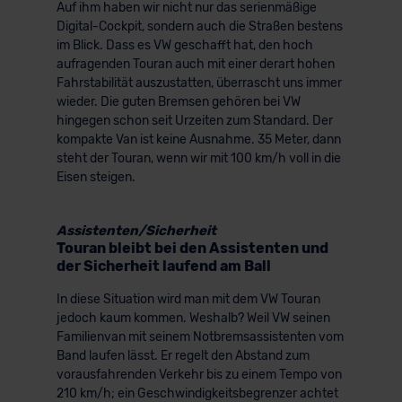
Auf ihm haben wir nicht nur das serienmäßige
der EU erfolgt, erfolgt dies ausschließlich auf der
Digital-Cockpit, sondern auch die Straßen bestens
Grundlage eines Angemessenheitsbeschlusses der EU-
im Blick. Dass es VW geschafft hat, den hoch
Kommission (Art. 45 Abs. 1 DSGVO), von
aufragenden Touran auch mit einer derart hohen
Fahrstabilität auszustatten, überrascht uns immer
Standarddatenschutzklauseln (Art. 46 Abs. 2 lit. c
wieder. Die guten Bremsen gehören bei VW
DSGVO) oder wenn Sie hierzu Ihre Einwilligung freiwillig
hingegen schon seit Urzeiten zum Standard. Der
erteilen. Nähere Informationen zu den bestehenden
kompakte Van ist keine Ausnahme. 35 Meter, dann
Datenschutzklauseln können Sie über den Kontakt zu
steht der Touran, wenn wir mit 100 km/h voll in die
unserem Datenschutzbeauftragten unter
Eisen steigen.
datenschutz@meinauto.de anfordern.
Assistenten/Sicherheit
Datenschutzerklärung
|
Impressum
Touran bleibt bei den Assistenten und
der Sicherheit laufend am Ball
In diese Situation wird man mit dem VW Touran
jedoch kaum kommen. Weshalb? Weil VW seinen
Familienvan mit seinem Notbremsassistenten vom
Band laufen lässt. Er regelt den Abstand zum
vorausfahrenden Verkehr bis zu einem Tempo von
210 km/h; ein Geschwindigkeitsbegrenzer achtet