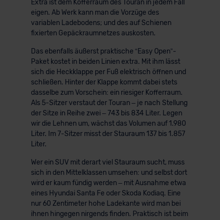
Extra ist dem Kofferraum des Touran in jedem Fall
eigen. Ab Werk kann man die Vorzüge des
variablen Ladebodens; und des auf Schienen
fixierten Gepäckraumnetzes auskosten.
Das ebenfalls äußerst praktische “Easy Open”-
Paket kostet in beiden Linien extra. Mit ihm lässt
sich die Heckklappe per Fuß elektrisch öffnen und
schließen. Hinter der Klappe kommt dabei stets
dasselbe zum Vorschein: ein riesiger Kofferraum.
Als 5-Sitzer verstaut der Touran – je nach Stellung
der Sitze in Reihe zwei – 743 bis 834 Liter. Legen
wir die Lehnen um, wächst das Volumen auf 1.980
Liter. Im 7-Sitzer misst der Stauraum 137 bis 1.857
Liter.
Wer ein SUV mit derart viel Stauraum sucht, muss
sich in den Mittelklassen umsehen: und selbst dort
wird er kaum fündig werden – mit Ausnahme etwa
eines Hyundai Santa Fe oder Skoda Kodiaq. Eine
nur 60 Zentimeter hohe Ladekante wird man bei
ihnen hingegen nirgends finden. Praktisch ist beim