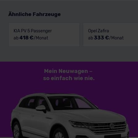
Ähnliche Fahrzeuge
KIA PV 5 Passenger
Opel Zafira
418 €
333 €
ab
/Monat
ab
/Monat
Mein Neuwagen
–
so einfach
wie nie.