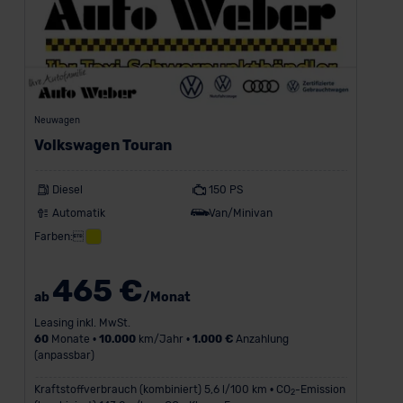
Neuwagen
Volkswagen Touran
Diesel
150 PS
Automatik
Van/Minivan
Farben:
465 €
ab
/Monat
Leasing inkl. MwSt.
60
Monate •
10.000
km/Jahr •
1.000 €
Anzahlung
(anpassbar)
Kraftstoffverbrauch (kombiniert) 5,6 l/100 km • CO
-Emission
2