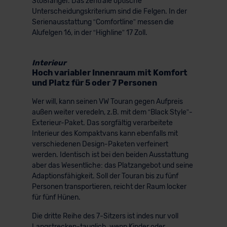
Stoßfänger. Das zentrale optische
Unterscheidungskriterium sind die Felgen. In der
Serienausstattung “Comfortline” messen die
Alufelgen 16, in der “Highline” 17 Zoll.
Interieur
Hoch variabler Innenraum mit Komfort
und Platz für 5 oder 7 Personen
Wer will, kann seinen VW Touran gegen Aufpreis
außen weiter veredeln, z.B. mit dem “Black Style”-
Exterieur-Paket. Das sorgfältig verarbeitete
Interieur des Kompaktvans kann ebenfalls mit
verschiedenen Design-Paketen verfeinert
werden. Identisch ist bei den beiden Ausstattung
aber das Wesentliche: das Platzangebot und seine
Adaptionsfähigkeit. Soll der Touran bis zu fünf
Personen transportieren, reicht der Raum locker
für fünf Hünen.
Die dritte Reihe des 7-Sitzers ist indes nur voll
Langstrecken-tauglich, wenn Kinder oder