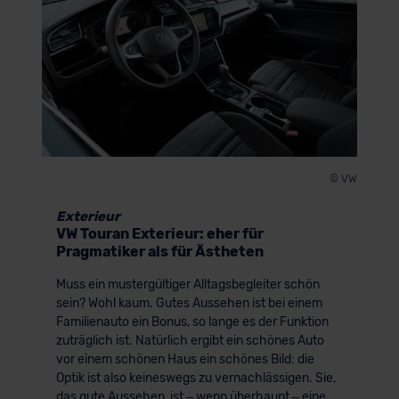
© VW
Exterieur
VW Touran Exterieur: eher für
Pragmatiker als für Ästheten
Muss ein mustergültiger Alltagsbegleiter schön
sein? Wohl kaum. Gutes Aussehen ist bei einem
Familienauto ein Bonus, so lange es der Funktion
zuträglich ist. Natürlich ergibt ein schönes Auto
vor einem schönen Haus ein schönes Bild: die
Optik ist also keineswegs zu vernachlässigen. Sie,
das gute Aussehen, ist – wenn überhaupt – eine