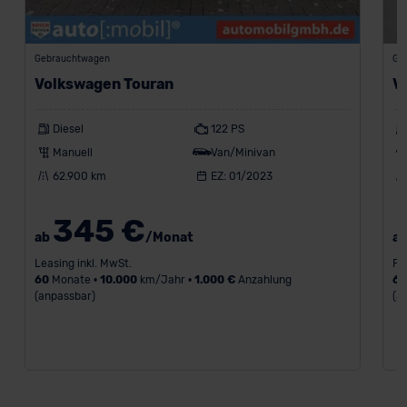
Gebrauchtwagen
Ge
Volkswagen Touran
V
Diesel
122 PS
Manuell
Van/Minivan
62.900 km
EZ: 01/2023
345 €
ab
/Monat
a
Leasing inkl. MwSt.
Fi
60
Monate •
10.000
km/Jahr •
1.000 €
Anzahlung
6
(anpassbar)
(a