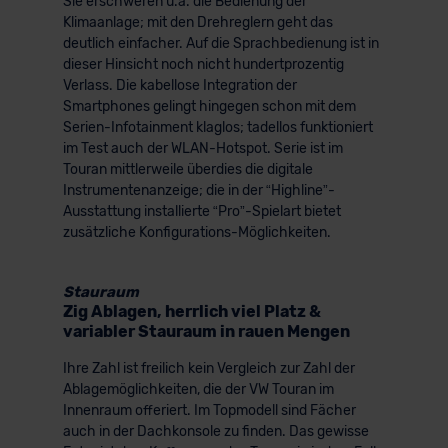
Sie erschweren u.a. die Bedienung der
Klimaanlage; mit den Drehreglern geht das
deutlich einfacher. Auf die Sprachbedienung ist in
dieser Hinsicht noch nicht hundertprozentig
Verlass. Die kabellose Integration der
Smartphones gelingt hingegen schon mit dem
Serien-Infotainment klaglos; tadellos funktioniert
im Test auch der WLAN-Hotspot. Serie ist im
Touran mittlerweile überdies die digitale
Instrumentenanzeige; die in der “Highline”-
Ausstattung installierte “Pro”-Spielart bietet
zusätzliche Konfigurations-Möglichkeiten.
Stauraum
Zig Ablagen, herrlich viel Platz &
variabler Stauraum in rauen Mengen
Ihre Zahl ist freilich kein Vergleich zur Zahl der
Ablagemöglichkeiten, die der VW Touran im
Innenraum offeriert. Im Topmodell sind Fächer
auch in der Dachkonsole zu finden. Das gewisse