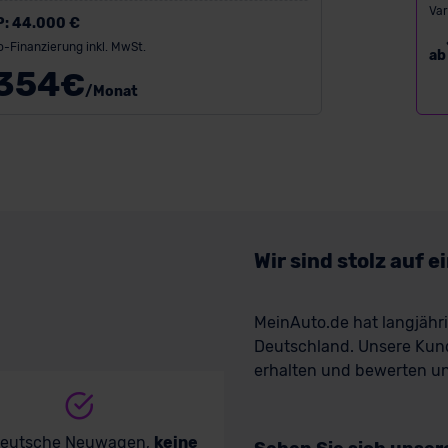
Var
P:
44.000 €
o-Finanzierung inkl. MwSt.
ab
354
€
/Monat
Wir sind stolz auf 
MeinAuto.de hat langjäh
Deutschland. Unsere Kun
erhalten und bewerten uns
deutsche Neuwagen,
keine