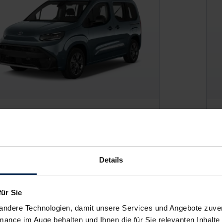
yota Proace
B
Details
P:
24.265 €
UV
o-Finanzierung inkl. MwSt.
Var
für Sie
206
€
/Monat
ab
andere Technologien, damit unsere Services und Angebote zuverl
mance im Auge behalten und Ihnen die für Sie relevanten Inhalte 