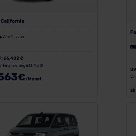
California
Fo
Van/Minivan
P:
66.402 €
o-Finanzierung inkl. MwSt.
UV
563
€
Var
/Monat
ab