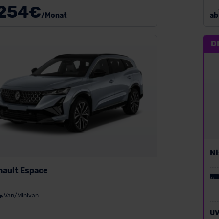
254
€
/Monat
ab
D
Ni
nault Espace
Van/Minivan
UV