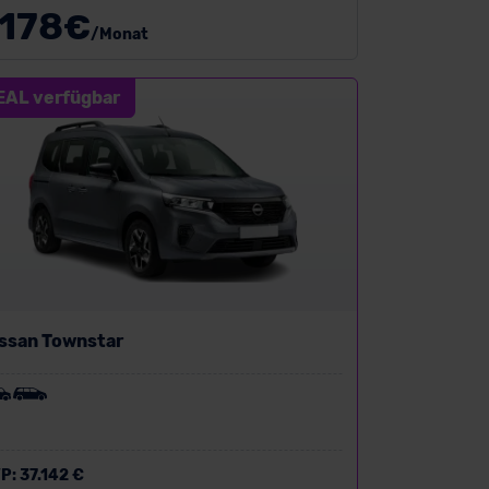
178
€
/Monat
EAL verfügbar
ssan Townstar
P:
37.142 €