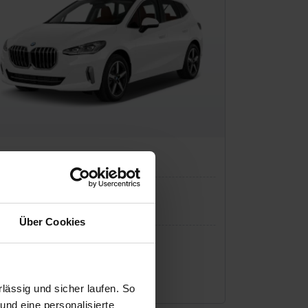
MW 2er
Über Cookies
P:
36.750 €
io-Finanzierung inkl. MwSt.
307
€
/Monat
ässig und sicher laufen. So
und eine personalisierte