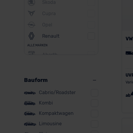
Skoda
Cupra
Opel
Renault
VW
ALLE MARKEN
Abarth
Alfa Romeo
UV
Alpine
Bauform
Vari
Audi
Cabrio/Roadster
ab
BMW
Kombi
BYD
Kompaktwagen
Citroen
Limousine