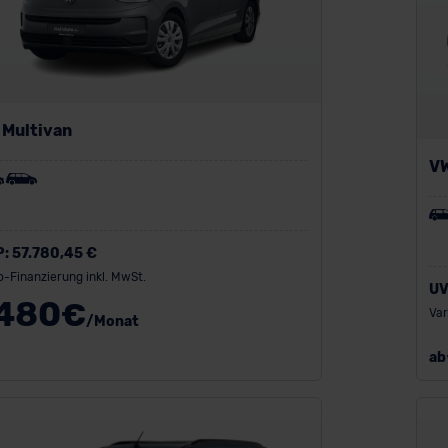
 Multivan
V
P:
57.780,45 €
o-Finanzierung inkl. MwSt.
UV
480
€
Var
/Monat
ab