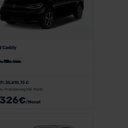
W Caddy
P:
35.610,75 €
io-Finanzierung inkl. MwSt.
326
€
/Monat