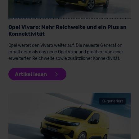
unserem Datenschutzbeauftragten unter
datenschutz@meinauto.de anfordern.
Opel Vivaro: Mehr Reichweite und ein Plus an
Datenschutzerklärung
|
Impressum
Konnektivität
Opel wertet den Vivaro weiter auf. Die neueste Generation
erhält erstmals das neue Opel Vizor und profitiert von einer
erweiterten Reichweite sowie zusätzlicher Konnektivität.
Artikel lesen
KI-generiert