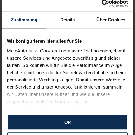
Zustimmung
Details
Über Cookies
Wir konfigurieren hier alles für Sie
MeinAuto nutzt Cookies und andere Technologien, damit
Opel Corsa F (Test 2023): Ist die Modellpflege
tatsächlich eine Neuauflage?
unsere Services und Angebote zuverlässig und sicher
laufen. So können wir für Sie die Performance im Auge
behalten und Ihnen die für Sie relevanten Inhalte und eine
KI-generiert
personalisierte Werbung zeigen. Damit unsere Webseite,
der Service und unser Angebot funktionieren, sammeln
wir Daten über unsere Nutzer und wie sie unsere
Angebote auf welchen Geräten nutzen.
Wenn Sie das „OK“ finden, sind Sie damit einverstanden
und erlauben uns Cookies für unseren Service zu
Ok
verwenden und diese Daten an Dritte weiterzugeben,
etwa an unsere Marketingpartner. Falls Sie dem nicht