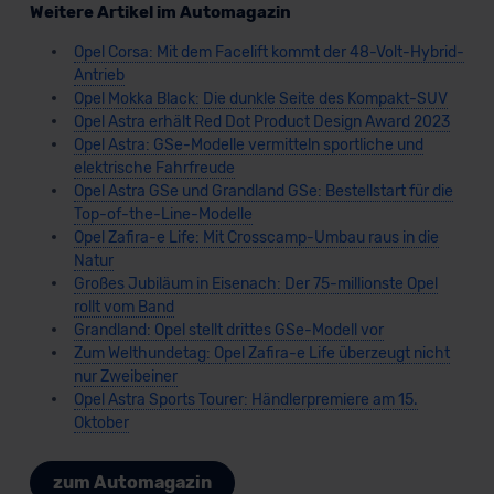
Weitere Artikel im Automagazin
Opel Corsa: Mit dem Facelift kommt der 48-Volt-Hybrid-
Antrieb
Opel Mokka Black: Die dunkle Seite des Kompakt-SUV
Opel Astra erhält Red Dot Product Design Award 2023
Opel Astra: GSe-Modelle vermitteln sportliche und
elektrische Fahrfreude
Opel Astra GSe und Grandland GSe: Bestellstart für die
Top-of-the-Line-Modelle
Opel Zafira-e Life: Mit Crosscamp-Umbau raus in die
Natur
Großes Jubiläum in Eisenach: Der 75-millionste Opel
rollt vom Band
Grandland: Opel stellt drittes GSe-Modell vor
Zum Welthundetag: Opel Zafira-e Life überzeugt nicht
nur Zweibeiner
Opel Astra Sports Tourer: Händlerpremiere am 15.
Oktober
zum Automagazin