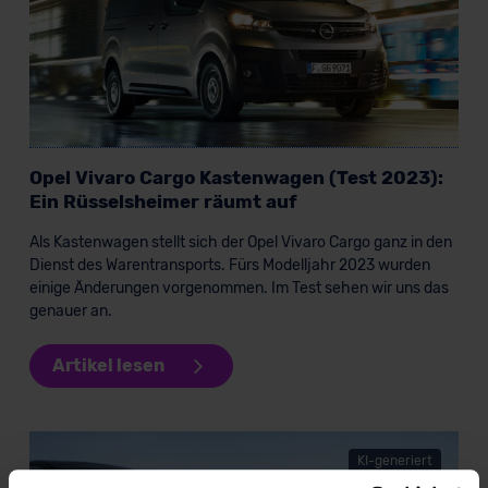
Opel Vivaro Cargo Kastenwagen (Test 2023):
Ein Rüsselsheimer räumt auf
Als Kastenwagen stellt sich der Opel Vivaro Cargo ganz in den
Dienst des Warentransports. Fürs Modelljahr 2023 wurden
einige Änderungen vorgenommen. Im Test sehen wir uns das
genauer an.
Artikel lesen
KI-generiert