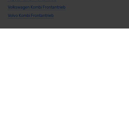
Volkswagen Kombi Frontantrieb
Volvo Kombi Frontantrieb
Allgemeine Infos
Kombi kaufen
Vario-Finanzierung Kombi
Leasing Kombi
Kombi Benzin
Kombi Diesel
Kombi Elektro
Kombi Gas
Kombi Hybrid
Kombi Automatik
Kombi Manuell