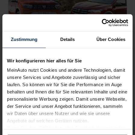
Zustimmung
Details
Über Cookies
Dacia Duster gegen Dacia Jogger: Bewährtes
Kompakt-SUV oder taufrischer Kompakt-Van?
Wir konfigurieren hier alles für Sie
MeinAuto nutzt Cookies und andere Technologien, damit
Weitere Artikel im Automagazin
unsere Services und Angebote zuverlässig und sicher
laufen. So können wir für Sie die Performance im Auge
zum Automagazin
behalten und Ihnen die für Sie relevanten Inhalte und eine
personalisierte Werbung zeigen. Damit unsere Webseite,
der Service und unser Angebot funktionieren, sammeln
Nachrichten
wir Daten über unsere Nutzer und wie sie unsere
Angebote auf welchen Geräten nutzen.
KI-generiert
Wenn Sie das „OK“ finden, sind Sie damit einverstanden