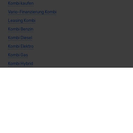
Kombi kaufen
Vario-Finanzierung Kombi
Leasing Kombi
Kombi Benzin
Kombi Diesel
Kombi Elektro
Kombi Gas
Kombi Hybrid
Kombi Automatik
Kombi Manuell
Kombi Heckantrieb
Kombi Allradantrieb
Weitere Themen
Sparsamste Diesel: Spritsparende Neuwagen mit Dieselmotor