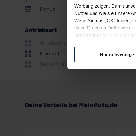
Polestar
Werbung zeigen. Damit unser
Manuell
Porsche
Nutzer und wie sie unsere A
Wenn Sie das „OK“ finden, s
Renault
diese Daten an Dritte weite
Antriebsart
Seat
beschränken wir uns auf die 
Sie somit nicht perfekt auf
Allradantrieb
Skoda
oder widerrufen.
Frontantrieb
Nur notwendige
Subaru
Heckantrieb
Für alle beschriebenen Techno
Suzuki
nicht, diese Daten an Empfän
Übermittlung in ein Land auße
Toyota
Angemessenheitsbeschlusses
Volkswagen
Abs. 2 lit. c DSGVO) oder wen
Datenschutzklauseln können
Deine Vorteile bei MeinAuto.de
Volvo
anfordern.
Datenschutzerklärung
|
Im