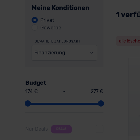
Meine Konditionen
1 verf
Privat
Gewerbe
alle lösch
GEWÄHLTE ZAHLUNGSART
Finanzierung
Budget
174 €
-
277 €
Nur Deals
DEALS