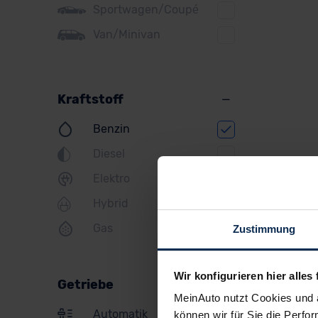
Sportwagen/Coupé
Jeep
Van/Minivan
KIA
Land Rover
Kraftstoff
Lexus
Benzin
MINI
Diesel
Mazda
Elektro
Mercedes
Hybrid
Mitsubishi
Gas
Zustimmung
Nissan
Opel
Wir konfigurieren hier alles 
Getriebe
Peugeot
MeinAuto nutzt Cookies und 
Automatik
können wir für Sie die Perfor