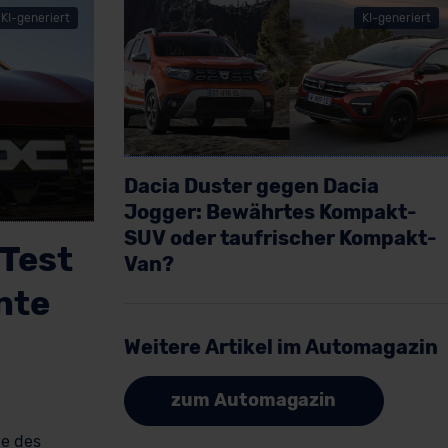
KI-generiert
KI-generiert
Dacia Duster gegen Dacia
Jogger: Bewährtes Kompakt-
SUV oder taufrischer Kompakt-
(Test
Van?
Artikel lesen
nte
Weitere Artikel im Automagazin
zum Automagazin
ge des