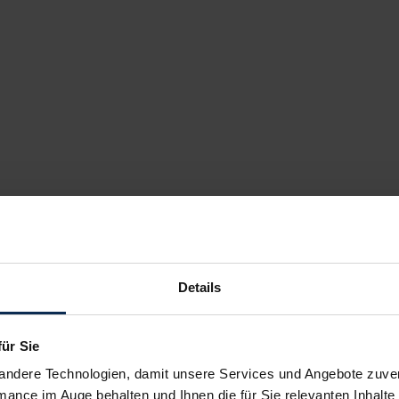
Details
für Sie
andere Technologien, damit unsere Services und Angebote zuverl
mance im Auge behalten und Ihnen die für Sie relevanten Inhalte 