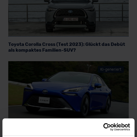
Toyota Corolla Cross (Test 2023): Glückt das Debüt
als kompaktes Familien-SUV?
KI-generiert
Toyota Mirai II (Test 2022): Springt der Funke
diesmal über?