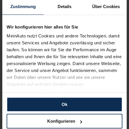
Zustimmung
Details
Über Cookies
Weitere Artikel im Automagazin
Wir konfigurieren hier alles für Sie
Toyota Mirai II (Test 2022): Springt der Funke diesmal
MeinAuto nutzt Cookies und andere Technologien, damit
über?
Toyota Mirai II (Test 2022): Springt der Funke diesmal
unsere Services und Angebote zuverlässig und sicher
über?
laufen. So können wir für Sie die Performance im Auge
Toyota Mirai II (Test 2022): Springt der Funke diesmal
behalten und Ihnen die für Sie relevanten Inhalte und eine
über?
personalisierte Werbung zeigen. Damit unsere Webseite,
Toyota Mirai II (Test 2022): Springt der Funke diesmal
der Service und unser Angebot funktionieren, sammeln
über?
wir Daten über unsere Nutzer und wie sie unsere
Toyota Mirai II (Test 2022): Springt der Funke diesmal
Angebote auf welchen Geräten nutzen.
über?
Toyota Mirai II (Test 2022): Springt der Funke diesmal
Wenn Sie das „OK“ finden, sind Sie damit einverstanden
über?
und erlauben uns Cookies für unseren Service zu
Toyota Mirai II (Test 2022): Springt der Funke diesmal
Ok
verwenden und diese Daten an Dritte weiterzugeben,
über?
etwa an unsere Marketingpartner. Falls Sie dem nicht
Toyota Mirai II (Test 2022): Springt der Funke diesmal
zustimmen möchten, beschränken wir uns auf die
Konfigurieren
über?
wesentlichen Cookies. Leider können wir unsere Inhalte
Toyota Mirai II (Test 2022): Springt der Funke diesmal