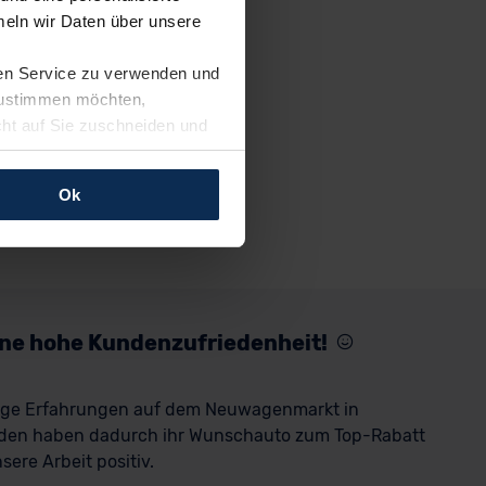
eln wir Daten über unsere
ren Service zu verwenden und
 zustimmen möchten,
cht auf Sie zuschneiden und
llungen jederzeit anpassen
Ok
rfolgen: Wir beabsichtigen
ssen. Soweit eine
age eines
nschutzklauseln (Art. 46
mationen zu den bestehenden
eine hohe Kundenzufriedenheit!
ter datenschutz@meinauto.de
rige Erfahrungen auf dem Neuwagenmarkt in
den haben dadurch ihr Wunschauto zum Top-Rabatt
ere Arbeit positiv.