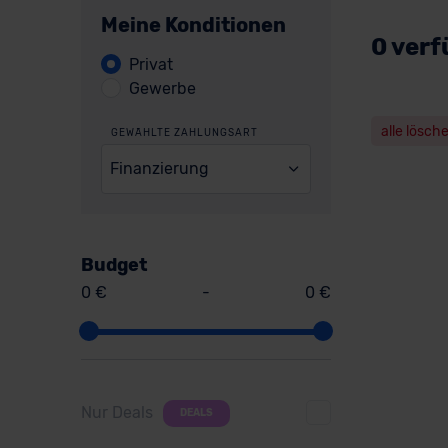
Meine Konditionen
0 verf
Privat
Gewerbe
alle lösch
GEWÄHLTE ZAHLUNGSART
Finanzierung
Budget
0 €
-
0 €
Nur Deals
DEALS