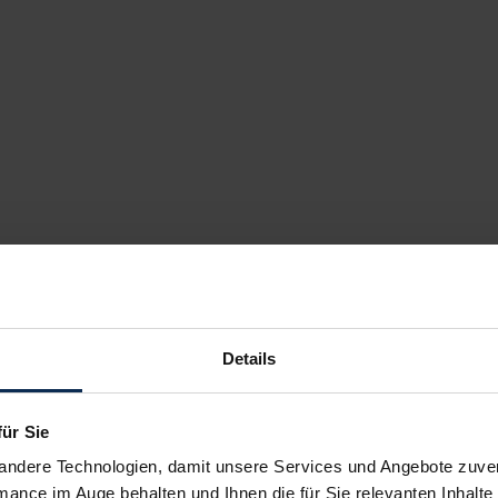
Details
für Sie
andere Technologien, damit unsere Services und Angebote zuverl
mance im Auge behalten und Ihnen die für Sie relevanten Inhalte 