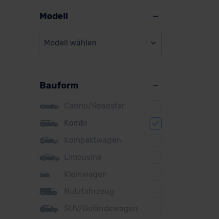
Alpine
Modell
Audi
Modell wählen
BMW
BYD
Bauform
Citroen
Cupra
Cabrio/Roadster
DS
Kombi
Kompaktwagen
Dacia
Limousine
Fiat
Kleinwagen
Ford
Nutzfahrzeug
Honda
SUV/Geländewagen
Hyundai