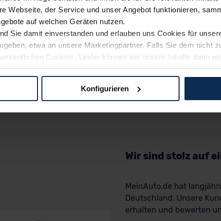
e Webseite, der Service und unser Angebot funktionieren, samm
ngebote auf welchen Geräten nutzen.
ind Sie damit einverstanden und erlauben uns Cookies für unse
rzugeben, etwa an unsere Marketingpartner. Falls Sie dem nicht
wesentlichen Cookies. Leider können wir unsere Inhalte dann ni
 dem Weg zu Ihrem Neuwagen unterstützen. Sie können die Einste
Konfigurieren
logien und Cookies gilt – soweit keine detaillierteren Angaben e
ger außerhalb der EU zu übermitteln oder dort verarbeiten zu la
rhalb der EU erfolgt, erfolgt dies ausschließlich auf der Grundl
 der EU-Kommission (Art. 45 Abs. 1 DSGVO), von Standarddate
n Sie hierzu Ihre Einwilligung freiwillig erteilen. Nähere Infor
Wir sind stolz auf 
 Sie über den Kontakt zu unserem Datenschutzbeauftragten un
MeinAuto.de hat langjäh
Deutschland. Unsere Kun
pressum
erhalten und bewerten uns