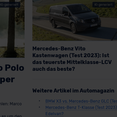
KI-generiert
KI-generiert
Mercedes-Benz Vito
Kastenwagen (Test 2023): Ist
das teuerste Mittelklasse-LCV
 Polo
auch das beste?
mper
Artikel lesen
Weitere Artikel im Automagazin
BMW X3 vs. Mercedes-Benz GLC (Tes
hlen: Marco
Mercedes-Benz T-Klasse (Test 2023):
Edelvan?
 es um den