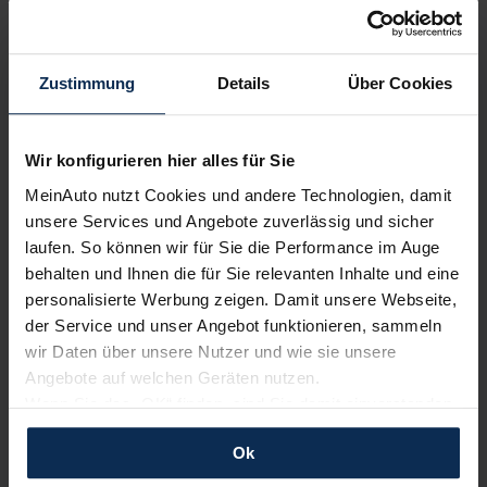
Zustimmung
Details
Über Cookies
Wir konfigurieren hier alles für Sie
MeinAuto nutzt Cookies und andere Technologien, damit
Opel Corsa F (Test 2023): Ist die Modellpflege
unsere Services und Angebote zuverlässig und sicher
tatsächlich eine Neuauflage?
laufen. So können wir für Sie die Performance im Auge
behalten und Ihnen die für Sie relevanten Inhalte und eine
personalisierte Werbung zeigen. Damit unsere Webseite,
KI-generiert
der Service und unser Angebot funktionieren, sammeln
wir Daten über unsere Nutzer und wie sie unsere
Angebote auf welchen Geräten nutzen.
Wenn Sie das „OK“ finden, sind Sie damit einverstanden
und erlauben uns Cookies für unseren Service zu
Ok
verwenden und diese Daten an Dritte weiterzugeben,
etwa an unsere Marketingpartner. Falls Sie dem nicht