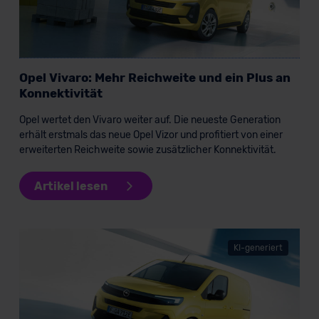
Datenschutzklauseln können Sie über den Kontakt zu
unserem Datenschutzbeauftragten unter
datenschutz@meinauto.de anfordern.
Datenschutzerklärung
|
Impressum
Opel Vivaro: Mehr Reichweite und ein Plus an
Konnektivität
Opel wertet den Vivaro weiter auf. Die neueste Generation
erhält erstmals das neue Opel Vizor und profitiert von einer
erweiterten Reichweite sowie zusätzlicher Konnektivität.
Artikel lesen
KI-generiert