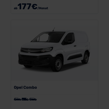
177
€
ab
/Monat
Opel Combo