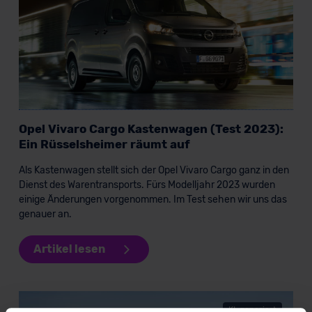
Opel Vivaro Cargo Kastenwagen (Test 2023):
Ein Rüsselsheimer räumt auf
Als Kastenwagen stellt sich der Opel Vivaro Cargo ganz in den
Dienst des Warentransports. Fürs Modelljahr 2023 wurden
einige Änderungen vorgenommen. Im Test sehen wir uns das
genauer an.
Artikel lesen
KI-generiert