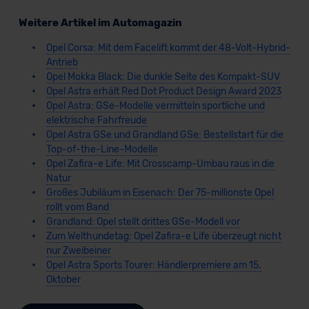
Weitere Artikel im Automagazin
Opel Corsa: Mit dem Facelift kommt der 48-Volt-Hybrid-
Antrieb
Opel Mokka Black: Die dunkle Seite des Kompakt-SUV
Opel Astra erhält Red Dot Product Design Award 2023
Opel Astra: GSe-Modelle vermitteln sportliche und
elektrische Fahrfreude
Opel Astra GSe und Grandland GSe: Bestellstart für die
Top-of-the-Line-Modelle
Opel Zafira-e Life: Mit Crosscamp-Umbau raus in die
Natur
Großes Jubiläum in Eisenach: Der 75-millionste Opel
rollt vom Band
Grandland: Opel stellt drittes GSe-Modell vor
Zum Welthundetag: Opel Zafira-e Life überzeugt nicht
nur Zweibeiner
Opel Astra Sports Tourer: Händlerpremiere am 15.
Oktober