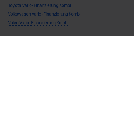
Toyota Vario-Finanzierung Kombi
Volkswagen Vario-Finanzierung Kombi
Volvo Vario-Finanzierung Kombi
Allgemeine Infos
Vario-Finanzierung Privatkunden
Vario-Finanzierung Gewerbekunden
Vario-Finanzierung Cabrio
Vario-Finanzierung Kompaktwagen
Vario-Finanzierung Limousine
Vario-Finanzierung Kleinwagen
Vario-Finanzierung Nutzfahrzeug
Vario-Finanzierung SUV
Vario-Finanzierung Sportwagen