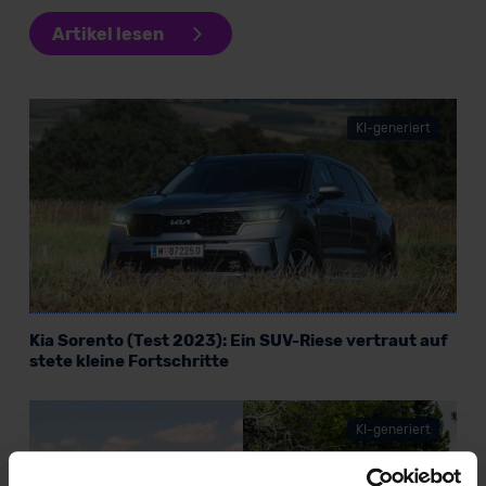
Artikel lesen
KI-generiert
Kia Sorento (Test 2023): Ein SUV-Riese vertraut auf
stete kleine Fortschritte
KI-generiert