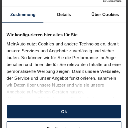
Zustimmung
Details
Über Cookies
Wir konfigurieren hier alles für Sie
Hyundai Santa Fe vs. Kia Sorento (Test 2023): Wilder
MeinAuto nutzt Cookies und andere Technologien, damit
Westen oder Ferner Osten?
unsere Services und Angebote zuverlässig und sicher
laufen. So können wir für Sie die Performance im Auge
behalten und Ihnen die für Sie relevanten Inhalte und eine
Weitere Artikel im Automagazin
personalisierte Werbung zeigen. Damit unsere Webseite,
der Service und unser Angebot funktionieren, sammeln
Kia EV6 GT (Test 2023): Ein Elektro-Crossover als
Supersportler
wir Daten über unsere Nutzer und wie sie unsere
Angebote auf welchen Geräten nutzen.
Wenn Sie das „OK“ finden, sind Sie damit einverstanden
zum Automagazin
und erlauben uns Cookies für unseren Service zu
Ok
verwenden und diese Daten an Dritte weiterzugeben,
etwa an unsere Marketingpartner. Falls Sie dem nicht
Nachrichten
zustimmen möchten, beschränken wir uns auf die