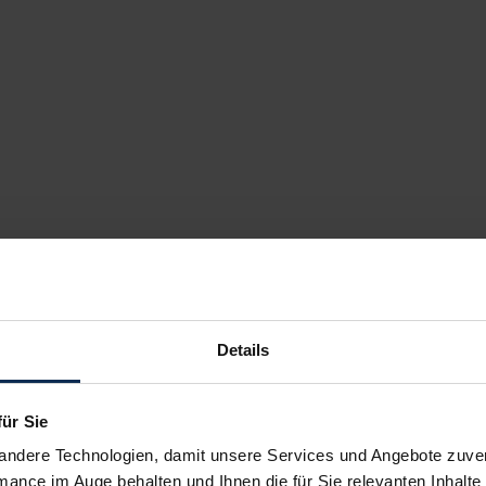
Details
für Sie
andere Technologien, damit unsere Services und Angebote zuverl
mance im Auge behalten und Ihnen die für Sie relevanten Inhalte 