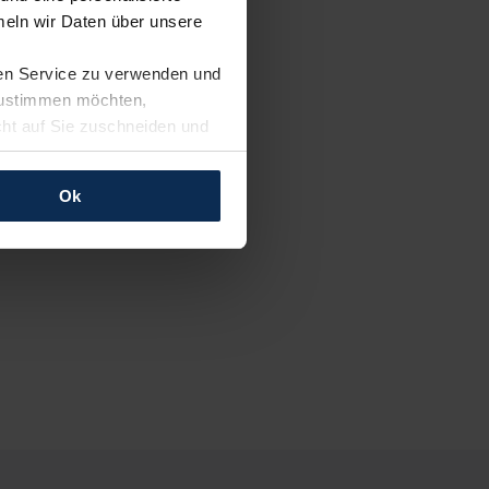
eln wir Daten über unsere
ren Service zu verwenden und
 zustimmen möchten,
cht auf Sie zuschneiden und
llungen jederzeit anpassen
Ok
rfolgen: Wir beabsichtigen
ssen. Soweit eine
age eines
nschutzklauseln (Art. 46
mationen zu den bestehenden
ter datenschutz@meinauto.de