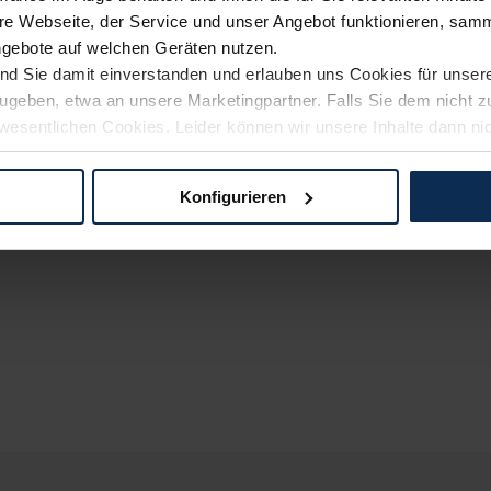
e Webseite, der Service und unser Angebot funktionieren, samm
ngebote auf welchen Geräten nutzen.
ind Sie damit einverstanden und erlauben uns Cookies für unse
rzugeben, etwa an unsere Marketingpartner. Falls Sie dem nicht
wesentlichen Cookies. Leider können wir unsere Inhalte dann ni
 dem Weg zu Ihrem Neuwagen unterstützen. Sie können die Einste
Konfigurieren
logien und Cookies gilt – soweit keine detaillierteren Angaben e
ger außerhalb der EU zu übermitteln oder dort verarbeiten zu la
rhalb der EU erfolgt, erfolgt dies ausschließlich auf der Grundl
 der EU-Kommission (Art. 45 Abs. 1 DSGVO), von Standarddate
n Sie hierzu Ihre Einwilligung freiwillig erteilen. Nähere Infor
 Sie über den Kontakt zu unserem Datenschutzbeauftragten un
pressum