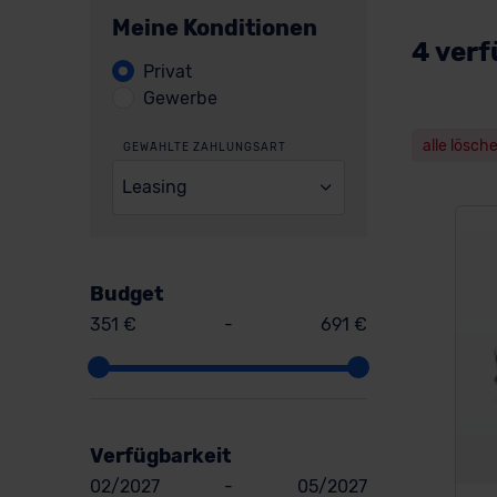
Meine Konditionen
4 verf
Privat
Gewerbe
alle lösch
GEWÄHLTE ZAHLUNGSART
Leasing
Budget
351 €
-
691 €
Verfügbarkeit
02/2027
-
05/2027