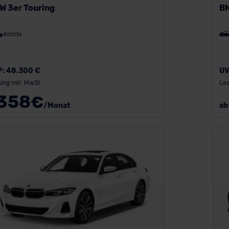
W 3er Touring
BM
Kombi
P:
48.300 €
UV
ing inkl. MwSt.
Lea
358
€
/Monat
ab