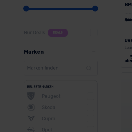
BM
Nur Deals
DEALS
UV
Leas
Marken
ab
BELIEBTE MARKEN
Peugeot
Skoda
Cupra
Opel