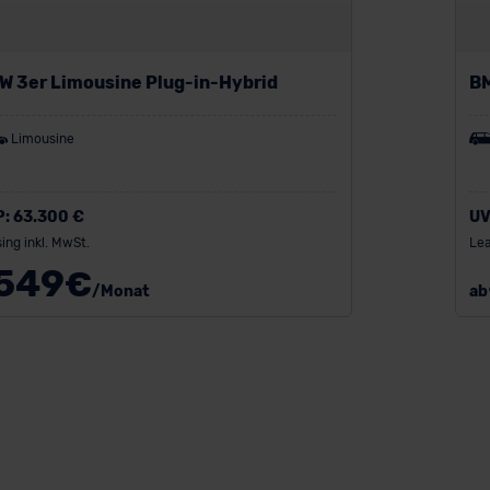
W 3er Limousine Plug-in-Hybrid
BM
Limousine
P:
63.300 €
UV
ing inkl. MwSt.
Lea
549
€
/Monat
ab