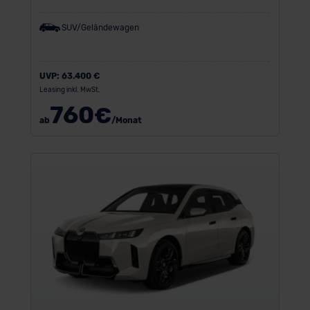
SUV/Geländewagen
UVP:
63.400 €
Leasing inkl. MwSt.
760
€
ab
/Monat