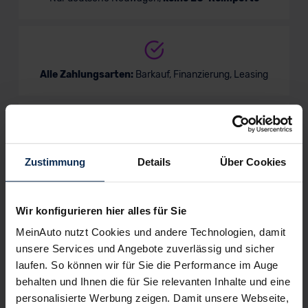
Alle Zahlungsarten:
Barkauf, Finanzierung, Leasing
Keine Kosten:
Unser Service ist für dich 100%
Zustimmung
Details
Über Cookies
kostenfrei
Wir konfigurieren hier alles für Sie
MeinAuto nutzt Cookies und andere Technologien, damit
Wir sind stolz auf eine hohe
Kundenzufriedenheit!
unsere Services und Angebote zuverlässig und sicher
laufen. So können wir für Sie die Performance im Auge
behalten und Ihnen die für Sie relevanten Inhalte und eine
MeinAuto.de hat langjährige Erfahrungen auf dem
Neuwagenmarkt in Deutschland. Unsere Kunden haben
personalisierte Werbung zeigen. Damit unsere Webseite,