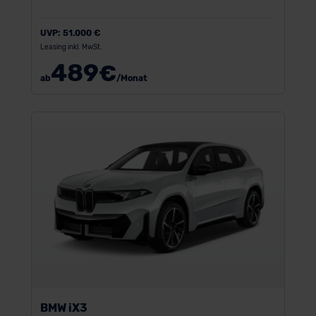
UVP:
51.000 €
Leasing inkl. MwSt.
489
€
ab
/Monat
BMW iX3