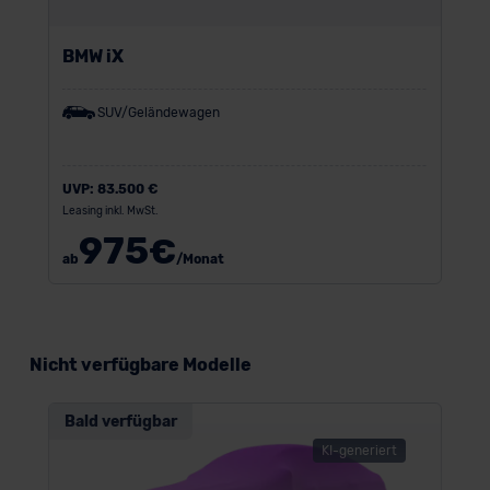
BMW iX
SUV/Geländewagen
UVP:
83.500 €
Leasing inkl. MwSt.
975
€
ab
/Monat
Nicht verfügbare Modelle
Bald verfügbar
KI-generiert