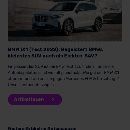
der EU erfolgt, erfolgt dies ausschließlich auf der
Grundlage eines Angemessenheitsbeschlusses der EU-
Kommission (Art. 45 Abs. 1 DSGVO), von
Standarddatenschutzklauseln (Art. 46 Abs. 2 lit. c
DSGVO) oder wenn Sie hierzu Ihre Einwilligung freiwillig
erteilen. Nähere Informationen zu den bestehenden
Datenschutzklauseln können Sie über den Kontakt zu
BMW iX1 (Test 2022): Begeistert BMWs
unserem Datenschutzbeauftragten unter
kleinstes SUV auch als Elektro-SAV?
datenschutz@meinauto.de anfordern.
Ein passendes SUV ist bei BMW leicht zu finden – auch die
Antriebspaletten sind vielfältig bestückt. Wie gut der BMW iX1
Datenschutzerklärung
|
Impressum
stromert und wie er sich gegen Mercedes EQA & Co schlägt?
Unser Testbericht zeigt’s.
Artikel lesen
Weitere Artikel im Automagazin