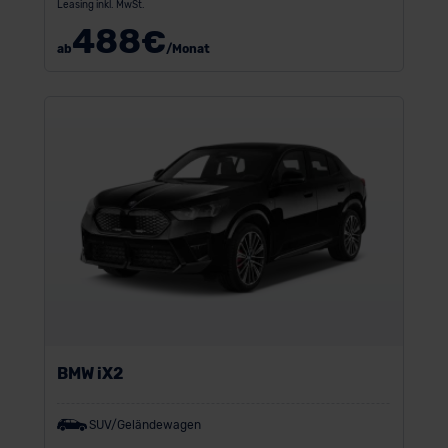
Leasing inkl. MwSt.
488
€
ab
/Monat
BMW iX2
SUV/Geländewagen