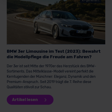
KI-generiert
Für alle beschriebenen Technologien und Cookies gilt –
soweit keine detaillierteren Angaben erfolgen: Wir
beabsichtigen nicht, diese Daten an Empfänger
außerhalb der EU zu übermitteln oder dort verarbeiten zu
lassen. Soweit eine Übermittlung in ein Land außerhalb
der EU erfolgt, erfolgt dies ausschließlich auf der
Grundlage eines Angemessenheitsbeschlusses der EU-
Kommission (Art. 45 Abs. 1 DSGVO), von
Standarddatenschutzklauseln (Art. 46 Abs. 2 lit. c
BMW 3er Limousine im Test (2023): Bewahrt
DSGVO) oder wenn Sie hierzu Ihre Einwilligung freiwillig
die Modellpflege die Freude am Fahren?
erteilen. Nähere Informationen zu den bestehenden
Der 3er ist seit Mitte der 1970er das Herzstück des BMW-
Datenschutzklauseln können Sie über den Kontakt zu
Sortiments. Das Mittelklasse-Modell vereint perfekt die
unserem Datenschutzbeauftragten unter
Kerntugenden der Münchner: Eleganz, Dynamik und den
datenschutz@meinauto.de anfordern.
Premium-Anspruch. Seit 2019 trägt die 7. Reihe diese
Qualitäten stilvoll zur Schau.
Datenschutzerklärung
|
Impressum
Artikel lesen