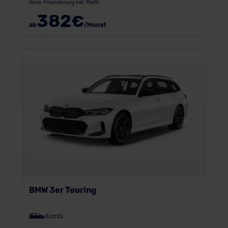
Vario-Finanzierung inkl. MwSt.
382
€
ab
/Monat
BMW 3er Touring
Kombi