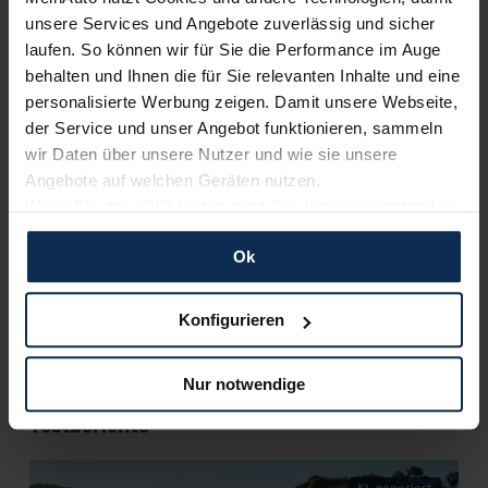
Neuwagenmarkt in Deutschland. Unsere Kunden haben
unsere Services und Angebote zuverlässig und sicher
dadurch ihr Wunschauto zum Top-Rabatt erhalten und
laufen. So können wir für Sie die Performance im Auge
bewerten unsere Arbeit positiv.
behalten und Ihnen die für Sie relevanten Inhalte und eine
personalisierte Werbung zeigen. Damit unsere Webseite,
der Service und unser Angebot funktionieren, sammeln
Sehen Sie sich unsere Bewertungen an:
wir Daten über unsere Nutzer und wie sie unsere
Angebote auf welchen Geräten nutzen.
Wenn Sie das „OK“ finden, sind Sie damit einverstanden
und erlauben uns Cookies für unseren Service zu
Ok
verwenden und diese Daten an Dritte weiterzugeben,
etwa an unsere Marketingpartner. Falls Sie dem nicht
zustimmen möchten, beschränken wir uns auf die
Konfigurieren
wesentlichen Cookies. Leider können wir unsere Inhalte
Erfahren Sie mehr über das Urteil unserer Kunden
dann nicht auf Sie zuschneiden und Sie somit nicht
Nur notwendige
perfekt auf dem Weg zu Ihrem Neuwagen unterstützen.
Sie können die Einstellungen jederzeit anpassen oder
Testberichte
widerrufen.