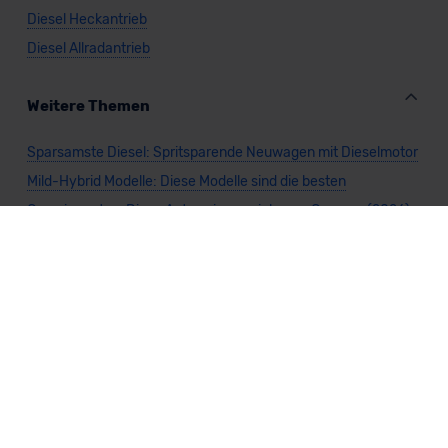
Diesel Heckantrieb
Diesel Allradantrieb
Weitere Themen
Sparsamste Diesel: Spritsparende Neuwagen mit Dieselmotor
Mild-Hybrid Modelle: Diese Modelle sind die besten
Campingautos: Diese Autos eignen sich zum Campen (2026)
Autos für Camper Ausbau: Das sind die perfekten
Basisfahrzeuge (2026)
Kastenwagen Selbstausbau: Diese 10 Modelle eignen sich
(2026)
Alle Preise sind inklusive Mehrwertsteuer, es sei denn, es ist etwas anderes
angegeben.
Die Informationen sind
unverbindlich
und können sich ändern. Es können zusätzliche
Einmalkosten anfallen. Die Rabatte beziehen sich auf den Listenpreis (UVP) des
Herstellers. Änderungen seitens des Herstellers sind kurzfristig möglich.