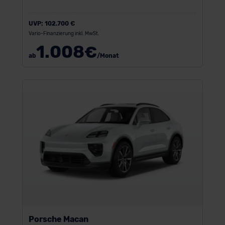
UVP:
102.700 €
Vario-Finanzierung inkl. MwSt.
1.008
€
ab
/Monat
Porsche Macan