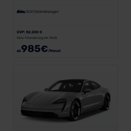
SUV/Geländewagen
UVP:
82.200 €
Vario-Finanzierung inkl. MwSt.
985
€
ab
/Monat