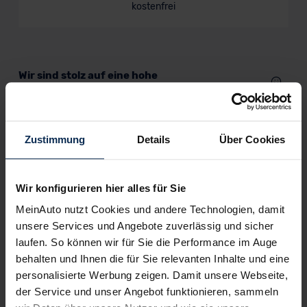
kostenfrei
Wir sind stolz auf eine hohe
Kundenzufriedenheit!
MeinAuto.de hat langjährige Erfahrungen auf dem
Neuwagenmarkt in Deutschland. Unsere Kunden haben
Zustimmung
Details
Über Cookies
dadurch ihr Wunschauto zum Top-Rabatt erhalten und
bewerten unsere Arbeit positiv.
Wir konfigurieren hier alles für Sie
MeinAuto nutzt Cookies und andere Technologien, damit
Sehen Sie sich unsere Bewertungen an:
unsere Services und Angebote zuverlässig und sicher
laufen. So können wir für Sie die Performance im Auge
behalten und Ihnen die für Sie relevanten Inhalte und eine
personalisierte Werbung zeigen. Damit unsere Webseite,
der Service und unser Angebot funktionieren, sammeln