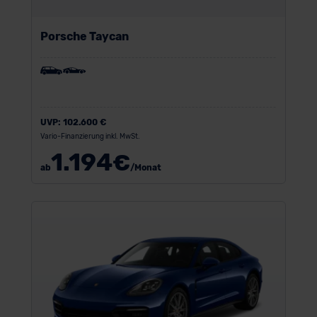
Porsche Taycan
UVP:
102.600 €
Vario-Finanzierung inkl. MwSt.
1.194
€
ab
/Monat