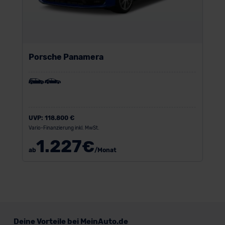
Porsche Panamera
UVP:
118.800 €
Vario-Finanzierung inkl. MwSt.
1.227
€
ab
/Monat
Deine Vorteile bei MeinAuto.de