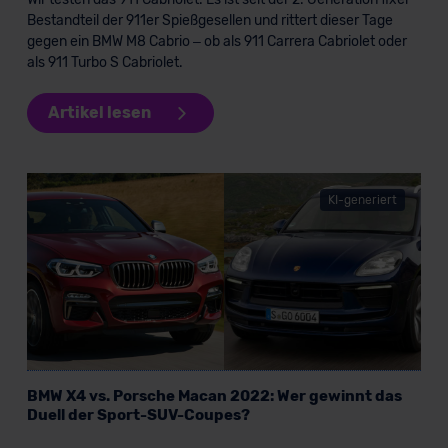
Grundlage eines Angemessenheitsbeschlusses der EU-
Bestandteil der 911er Spießgesellen und rittert dieser Tage
Kommission (Art. 45 Abs. 1 DSGVO), von
gegen ein BMW M8 Cabrio – ob als 911 Carrera Cabriolet oder
Standarddatenschutzklauseln (Art. 46 Abs. 2 lit. c
als 911 Turbo S Cabriolet.
DSGVO) oder wenn Sie hierzu Ihre Einwilligung freiwillig
erteilen. Nähere Informationen zu den bestehenden
Artikel lesen
Datenschutzklauseln können Sie über den Kontakt zu
unserem Datenschutzbeauftragten unter
datenschutz@meinauto.de anfordern.
KI-generiert
Datenschutzerklärung
|
Impressum
BMW X4 vs. Porsche Macan 2022: Wer gewinnt das
Duell der Sport-SUV-Coupes?