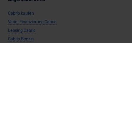
Cabrio kaufen
Vario-Finanzierung Cabrio
Leasing Cabrio
Cabrio Benzin
Cabrio Diesel
Cabrio Elektro
Cabrio Automatik
Cabrio Manuell
Cabrio Frontantrieb
Cabrio Heckantrieb
Cabrio Allradantrieb
Weitere Themen
Sparsamste Diesel: Spritsparende Neuwagen mit Dieselmotor