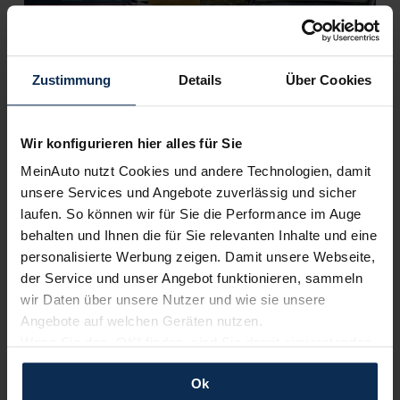
Zustimmung
Details
Über Cookies
Wir konfigurieren hier alles für Sie
BMW X4 vs. Porsche Macan 2022: Wer gewinnt das
Duell der Sport-SUV-Coupes?
MeinAuto nutzt Cookies und andere Technologien, damit
unsere Services und Angebote zuverlässig und sicher
laufen. So können wir für Sie die Performance im Auge
Weitere Artikel im Automagazin
behalten und Ihnen die für Sie relevanten Inhalte und eine
personalisierte Werbung zeigen. Damit unsere Webseite,
zum Automagazin
der Service und unser Angebot funktionieren, sammeln
wir Daten über unsere Nutzer und wie sie unsere
Angebote auf welchen Geräten nutzen.
Nachrichten
Wenn Sie das „OK“ finden, sind Sie damit einverstanden
und erlauben uns Cookies für unseren Service zu
Ok
verwenden und diese Daten an Dritte weiterzugeben,
KI-generiert