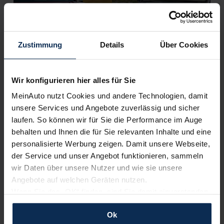
Zustimmung
Details
Über Cookies
Wir konfigurieren hier alles für Sie
BMW X4 vs. Porsche Macan 2022: Wer gewinnt das
Duell der Sport-SUV-Coupes?
MeinAuto nutzt Cookies und andere Technologien, damit
unsere Services und Angebote zuverlässig und sicher
laufen. So können wir für Sie die Performance im Auge
Weitere Artikel im Automagazin
behalten und Ihnen die für Sie relevanten Inhalte und eine
personalisierte Werbung zeigen. Damit unsere Webseite,
zum Automagazin
der Service und unser Angebot funktionieren, sammeln
wir Daten über unsere Nutzer und wie sie unsere
Angebote auf welchen Geräten nutzen.
Nachrichten
Wenn Sie das „OK“ finden, sind Sie damit einverstanden
und erlauben uns Cookies für unseren Service zu
Ok
verwenden und diese Daten an Dritte weiterzugeben,
KI-generiert