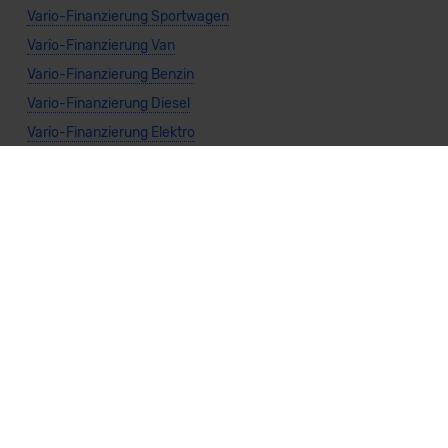
Vario-Finanzierung Sportwagen
Vario-Finanzierung Van
Vario-Finanzierung Benzin
Vario-Finanzierung Diesel
Vario-Finanzierung Elektro
Vario-Finanzierung Gas
Vario-Finanzierung Hybrid
Vario-Finanzierung Automatik
Vario-Finanzierung Manuell
Vario-Finanzierung Frontantrieb
Vario-Finanzierung Heckantrieb
Vario-Finanzierung Allradantrieb
Weitere Themen
Sparsamste Diesel: Spritsparende Neuwagen mit Dieselmotor