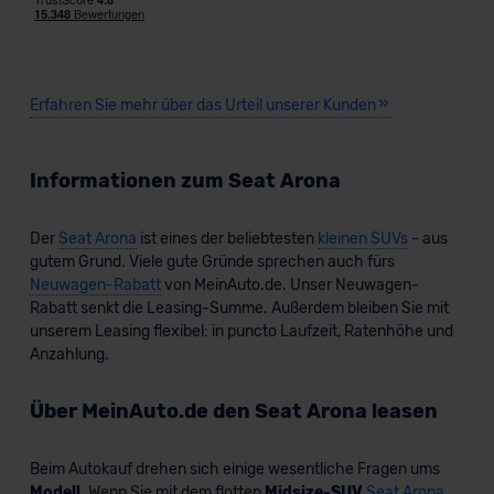
Seat Arona Beats
SUV/Geländewagen
Erfahren Sie mehr über das Urteil unserer Kunden
Verkauf startet in Kürze
Informationen zum Seat Arona
Der
Seat Arona
ist eines der beliebtesten
kleinen SUVs
- aus
gutem Grund. Viele gute Gründe sprechen auch fürs
Neuwagen-Rabatt
von MeinAuto.de. Unser Neuwagen-
Rabatt senkt die Leasing-Summe. Außerdem bleiben Sie mit
unserem Leasing flexibel: in puncto Laufzeit, Ratenhöhe und
Anzahlung.
Über MeinAuto.de den Seat Arona leasen
Beim Autokauf drehen sich einige wesentliche Fragen ums
Modell
. Wenn Sie mit dem flotten
Midsize-SUV
Seat Arona