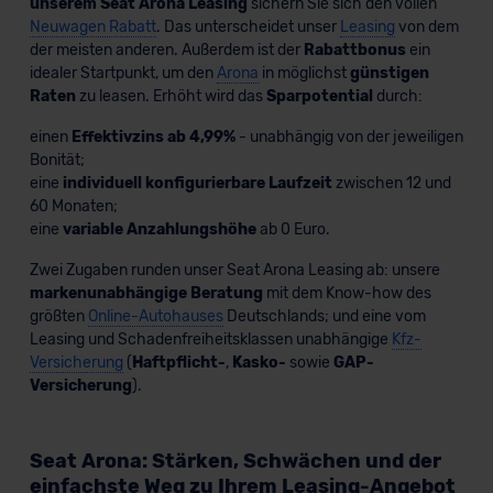
unserem Seat Arona Leasing
sichern Sie sich den vollen
Neuwagen Rabatt
. Das unterscheidet unser
Leasing
von dem
der meisten anderen. Außerdem ist der
Rabattbonus
ein
idealer Startpunkt, um den
Arona
in möglichst
günstigen
Raten
zu leasen. Erhöht wird das
Sparpotential
durch:
einen
Effektivzins ab 4,99%
- unabhängig von der jeweiligen
Bonität;
eine
individuell konfigurierbare Laufzeit
zwischen 12 und
60 Monaten;
eine
variable Anzahlungshöhe
ab 0 Euro.
Zwei Zugaben runden unser Seat Arona Leasing ab: unsere
markenunabhängige Beratung
mit dem Know-how des
größten
Online-Autohauses
Deutschlands; und eine vom
Leasing und Schadenfreiheitsklassen unabhängige
Kfz-
Versicherung
(
Haftpflicht-
,
Kasko-
sowie
GAP-
Versicherung
).
Seat Arona: Stärken, Schwächen und der
einfachste Weg zu Ihrem Leasing-Angebot