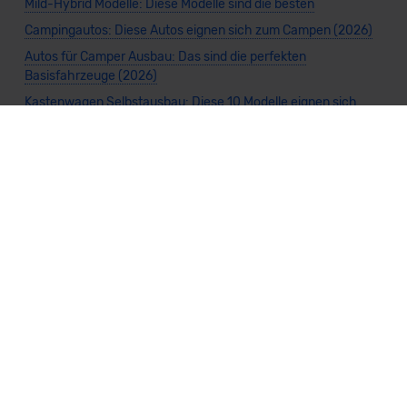
Mild-Hybrid Modelle: Diese Modelle sind die besten
Campingautos: Diese Autos eignen sich zum Campen (2026)
Autos für Camper Ausbau: Das sind die perfekten
Basisfahrzeuge (2026)
Kastenwagen Selbstausbau: Diese 10 Modelle eignen sich
(2026)
Alle Preise sind inklusive Mehrwertsteuer, es sei denn, es ist etwas anderes
angegeben.
Die Informationen sind
unverbindlich
und können sich ändern. Es können zusätzliche
Einmalkosten anfallen. Die Rabatte beziehen sich auf den Listenpreis (UVP) des
Herstellers. Änderungen seitens des Herstellers sind kurzfristig möglich.
Dein Partner für Leasing, Finanzierung und Vario-Finanzierung ist Mobility Concept
GmbH (Grünwalder Weg 34, 82041 Oberhaching). Für die Annahme eines Antrags ist
eine gute Bonität erforderlich. Alle Angaben sind unverbindlich und entsprechen
dem 2/3-Beispiel gemäß § 6a der Preisangabenverordnung (PAngV) Abs. 4 und sind
ohne Gewähr.
Für Informationen zum offiziellen Kraftstoffverbrauch und den CO₂-Emissionen
neuer Fahrzeuge kannst du den
"Leitfaden über den Kraftstoffverbrauch und die
CO₂-Emissionen neuer Personenkraftwagen"
einsehen. Dieser Leitfaden ist in
allen Verkaufsstellen erhältlich und kann kostenlos als
PDF-Download
bei der
Deutschen Automobil Treuhand GmbH (DAT) heruntergeladen werden.