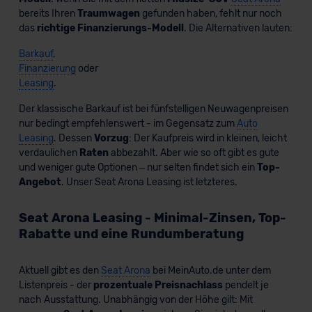
bereits Ihren
Traumwagen
gefunden haben, fehlt nur noch
das
richtige Finanzierungs-Modell
. Die Alternativen lauten:
Barkauf
,
Finanzierung
oder
Leasing
.
Der klassische Barkauf ist bei fünfstelligen Neuwagenpreisen
nur bedingt empfehlenswert - im Gegensatz zum
Auto
Leasing
. Dessen
Vorzug
: Der Kaufpreis wird in kleinen, leicht
verdaulichen
Raten
abbezahlt. Aber wie so oft gibt es gute
und weniger gute Optionen – nur selten findet sich ein
Top-
Angebot
. Unser Seat Arona Leasing ist letzteres.
Seat Arona Leasing - Minimal-Zinsen, Top-
Rabatte und eine Rundumberatung
Aktuell gibt es den
Seat Arona
bei MeinAuto.de unter dem
Listenpreis - der
prozentuale Preisnachlass
pendelt je
nach Ausstattung. Unabhängig von der Höhe gilt: Mit