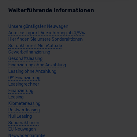
beabsichtigen nicht, diese Daten an Empfänger
Weiterführende Informationen
außerhalb der EU zu übermitteln oder dort verarbeiten zu
lassen. Soweit eine Übermittlung in ein Land außerhalb
der EU erfolgt, erfolgt dies ausschließlich auf der
Unsere günstigsten Neuwagen
Grundlage eines Angemessenheitsbeschlusses der EU-
Autoleasing inkl. Versicherung ab 4,99%
Hier finden Sie unsere Sonderaktionen
Kommission (Art. 45 Abs. 1 DSGVO), von
So funktioniert MeinAuto.de
Standarddatenschutzklauseln (Art. 46 Abs. 2 lit. c
Gewerbefinanzierung
DSGVO) oder wenn Sie hierzu Ihre Einwilligung freiwillig
Geschäftsleasing
erteilen. Nähere Informationen zu den bestehenden
Finanzierung ohne Anzahlung
Datenschutzklauseln können Sie über den Kontakt zu
Leasing ohne Anzahlung
unserem Datenschutzbeauftragten unter
0% Finanzierung
datenschutz@meinauto.de anfordern.
Leasingrechner
Finanzierung
Leasing
Datenschutzerklärung
|
Impressum
Kilometerleasing
Restwertleasing
Null Leasing
Sonderaktionen
EU Neuwagen
Neuwagengarantie