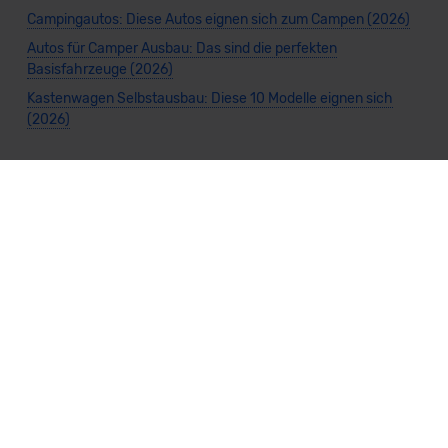
Campingautos: Diese Autos eignen sich zum Campen (2026)
Autos für Camper Ausbau: Das sind die perfekten
Basisfahrzeuge (2026)
Kastenwagen Selbstausbau: Diese 10 Modelle eignen sich
(2026)
Alle Preise sind inklusive Mehrwertsteuer, es sei denn, es ist etwas anderes
angegeben.
Die Informationen sind
unverbindlich
und können sich ändern. Es können zusätzliche
Einmalkosten anfallen. Die Rabatte beziehen sich auf den Listenpreis (UVP) des
Herstellers. Änderungen seitens des Herstellers sind kurzfristig möglich.
Dein Partner für Leasing, Finanzierung und Vario-Finanzierung ist Mobility Concept
GmbH (Grünwalder Weg 34, 82041 Oberhaching). Für die Annahme eines Antrags ist
eine gute Bonität erforderlich. Alle Angaben sind unverbindlich und entsprechen
dem 2/3-Beispiel gemäß § 6a der Preisangabenverordnung (PAngV) Abs. 4 und sind
ohne Gewähr.
Für Informationen zum offiziellen Kraftstoffverbrauch und den CO₂-Emissionen
neuer Fahrzeuge kannst du den
"Leitfaden über den Kraftstoffverbrauch und die
CO₂-Emissionen neuer Personenkraftwagen"
einsehen. Dieser Leitfaden ist in
allen Verkaufsstellen erhältlich und kann kostenlos als
PDF-Download
bei der
Deutschen Automobil Treuhand GmbH (DAT) heruntergeladen werden.