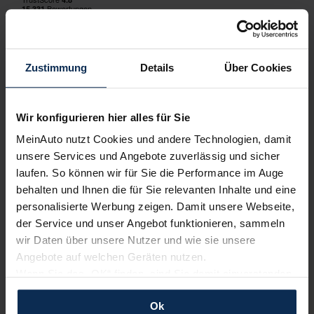
Erfahren Sie mehr über das Urteil unserer Kunden
Zustimmung
Details
Über Cookies
Wir konfigurieren hier alles für Sie
Testberichte
MeinAuto nutzt Cookies und andere Technologien, damit
unsere Services und Angebote zuverlässig und sicher
KI-generiert
laufen. So können wir für Sie die Performance im Auge
behalten und Ihnen die für Sie relevanten Inhalte und eine
personalisierte Werbung zeigen. Damit unsere Webseite,
der Service und unser Angebot funktionieren, sammeln
wir Daten über unsere Nutzer und wie sie unsere
Angebote auf welchen Geräten nutzen.
Wenn Sie das „OK“ finden, sind Sie damit einverstanden
und erlauben uns Cookies für unseren Service zu
Seat Arona vs. Skoda Kamiq (Test 2023): Duell
Ok
verwenden und diese Daten an Dritte weiterzugeben,