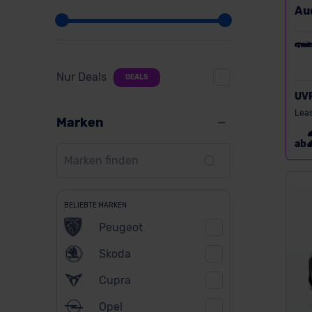
Aud
Nur Deals
DEALS
UV
Leas
Marken
ab
BELIEBTE MARKEN
Peugeot
Skoda
Cupra
Opel