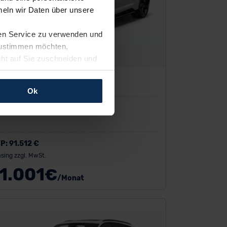
eln wir Daten über unsere
ren Service zu verwenden und
 zustimmen möchten,
cht auf Sie zuschneiden und
llungen jederzeit anpassen
di e-tron
Ok
rfolgen: Wir beabsichtigen
ssen. Soweit eine
age eines
nschutzklauseln (Art. 46
P:
91.512 €
mationen zu den bestehenden
sing zzgl. MwSt.
ter datenschutz@meinauto.de
1.001
€
/Monat