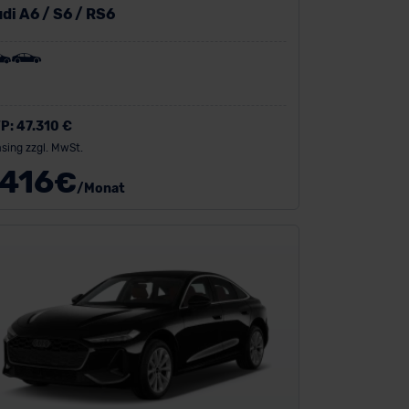
di A6 / S6 / RS6
P:
47.310 €
sing zzgl. MwSt.
416
€
/Monat