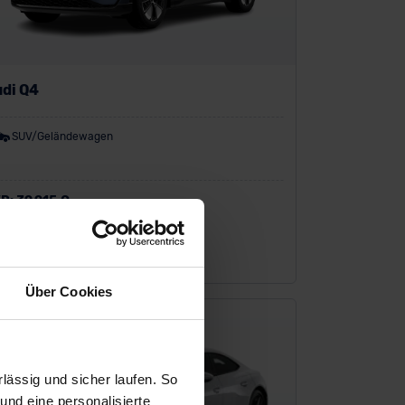
di Q4
SUV/Geländewagen
P:
39.915 €
sing zzgl. MwSt.
425
€
/Monat
Über Cookies
ässig und sicher laufen. So
und eine personalisierte