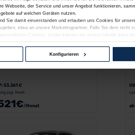
e Webseite, der Service und unser Angebot funktionieren, samm
ngebote auf welchen Geräten nutzen.
ind Sie damit einverstanden und erlauben uns Cookies für unse
rzugeben, etwa an unsere Marketingpartner. Falls Sie dem nicht
wesentlichen Cookies. Leider können wir unsere Inhalte dann ni
 dem Weg zu Ihrem Neuwagen unterstützen. Sie können die Einste
i Q6 / SQ6
Au
Konfigurieren
logien und Cookies gilt – soweit keine detaillierteren Angaben e
SUV/Geländewagen
ger außerhalb der EU zu übermitteln oder dort verarbeiten zu la
rhalb der EU erfolgt, erfolgt dies ausschließlich auf der Grundl
 der EU-Kommission (Art. 45 Abs. 1 DSGVO), von Standarddate
P:
53.361 €
UV
n Sie hierzu Ihre Einwilligung freiwillig erteilen. Nähere Infor
ing zzgl. MwSt.
Lea
 Sie über den Kontakt zu unserem Datenschutzbeauftragten un
521
€
/Monat
ab
pressum