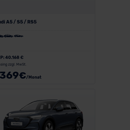
di A5 / S5 / RS5
P:
40.168 €
sing zzgl. MwSt.
369
€
/Monat