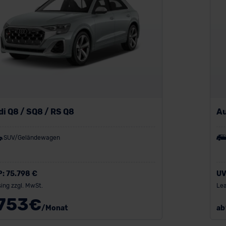
i Q8 / SQ8 / RS Q8
Au
SUV/Geländewagen
P:
75.798 €
UV
ing zzgl. MwSt.
Lea
753
€
/Monat
ab