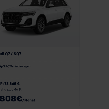
di Q7 / SQ7
SUV/Geländewagen
P:
73.865 €
sing zzgl. MwSt.
808
€
/Monat