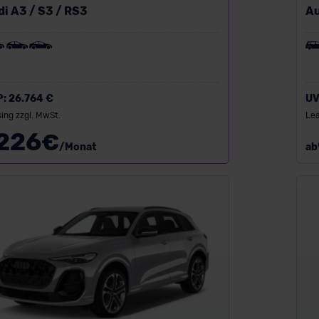
i A3 / S3 / RS3
Au
P:
26.764 €
UV
ing zzgl. MwSt.
Lea
226
€
/Monat
ab