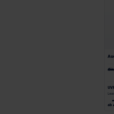
Volkswagen
Volvo
Aud
UV
Leas
ab