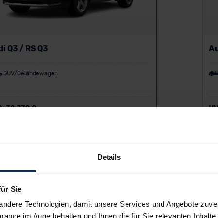
i Q3 / RS Q3
Au
SUV/Geländewagen
P:
38.739 €
UV
ing zzgl. MwSt.
Lea
294
€
/Monat
ab
Details
für Sie
andere Technologien, damit unsere Services und Angebote zuverl
mance im Auge behalten und Ihnen die für Sie relevanten Inhalte 