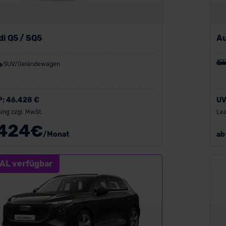
i Q5 / SQ5
Au
SUV/Geländewagen
P:
46.428 €
UV
ing zzgl. MwSt.
Lea
424
€
/Monat
ab
AL verfügbar